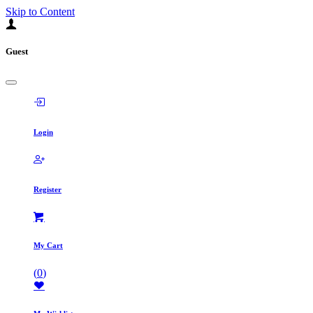
Skip to Content
Guest
Login
Register
My Cart
(
0
)