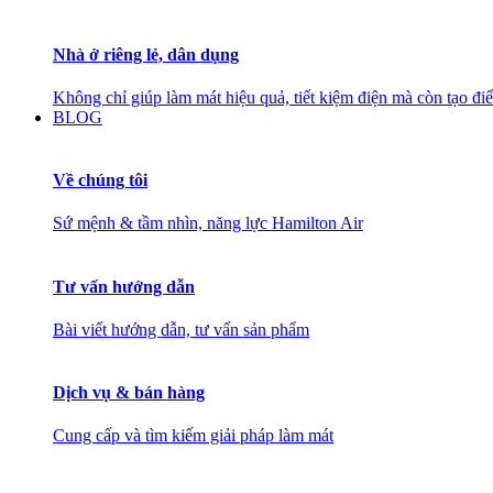
Nhà ở riêng lẻ, dân dụng
Không chỉ giúp làm mát hiệu quả, tiết kiệm điện mà còn tạo đ
BLOG
Về chúng tôi
Sứ mệnh & tầm nhìn, năng lực Hamilton Air
Tư vấn hướng dẫn
Bài viết hướng dẫn, tư vấn sản phẩm
Dịch vụ & bán hàng
Cung cấp và tìm kiếm giải pháp làm mát