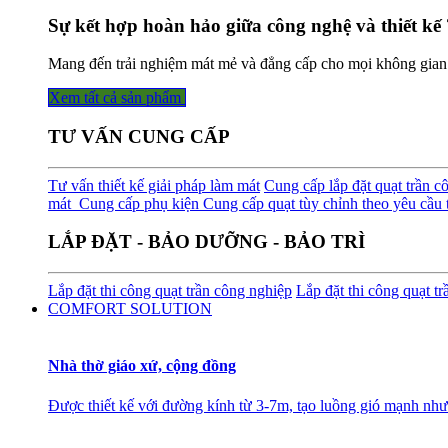
Sự kết hợp hoàn hảo giữa công nghệ và thiết kế 
Mang đến trải nghiệm mát mẻ và đẳng cấp cho mọi không gian
Xem tất cả sản phẩm
TƯ VẤN CUNG CẤP
Tư vấn thiết kế giải pháp làm mát
Cung cấp lắp đặt quạt trần c
mát
Cung cấp phụ kiện
Cung cấp quạt tùy chỉnh theo yêu cầu t
LẮP ĐẶT - BẢO DƯỠNG - BẢO TRÌ
Lắp đặt thi công quạt trần công nghiệp
Lắp đặt thi công quạt t
COMFORT SOLUTION
Nhà thờ giáo xứ, cộng đồng
Được thiết kế với đường kính từ 3-7m, tạo luồng gió mạnh như