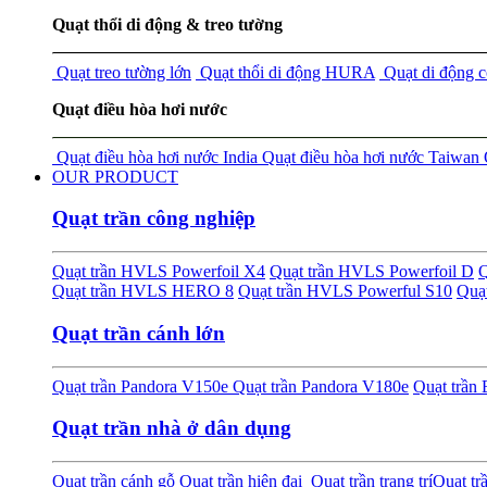
Quạt thổi di động & treo tường
Quạt treo tường lớn
Quạt thổi di động HURA
Quạt di động 
Quạt điều hòa hơi nước
Quạt điều hòa hơi nước India
Quạt điều hòa hơi nước Taiwan
OUR PRODUCT
Quạt trần công nghiệp
Quạt trần HVLS Powerfoil X4
Quạt trần HVLS Powerfoil D
Q
Quạt trần HVLS HERO 8
Quạt trần HVLS Powerful S10
Quạ
Quạt trần cánh lớn
Quạt trần Pandora V150e
Quạt trần Pandora V180e
Quạt trầ
Quạt trần nhà ở dân dụng
Quạt trần cánh gỗ
Quạt trần hiện đại
Quạt trần trang trí
Quạt tr