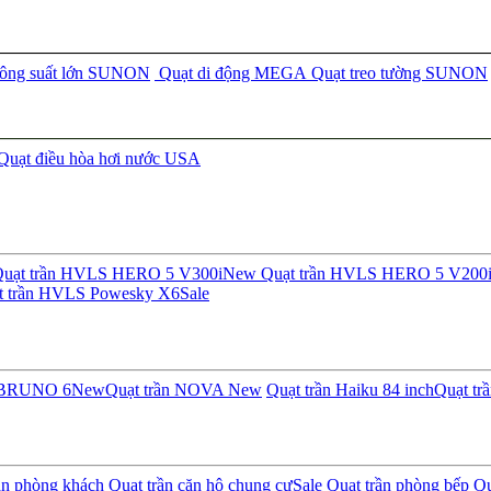
công suất lớn SUNON
Quạt di động MEGA
Quạt treo tường SUNON
Quạt điều hòa hơi nước USA
uạt trần HVLS HERO 5 V300i
New
Quạt trần HVLS HERO 5 V200
t trần HVLS Powesky X6
Sale
n BRUNO 6
New
Quạt trần NOVA
New
Quạt trần Haiku 84 inch
Quạt tr
ần phòng khách
Quạt trần căn hộ chung cư
Sale
Quạt trần phòng bếp
Qu