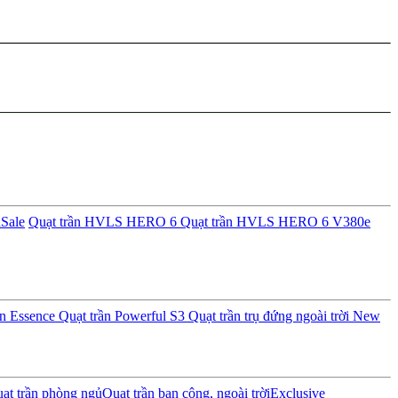
i
Sale
Quạt trần HVLS HERO 6
Quạt trần HVLS HERO 6 V380e
ần Essence
Quạt trần Powerful S3
Quạt trần trụ đứng ngoài trời
New
ạt trần phòng ngủ
Quạt trần ban công, ngoài trời
Exclusive