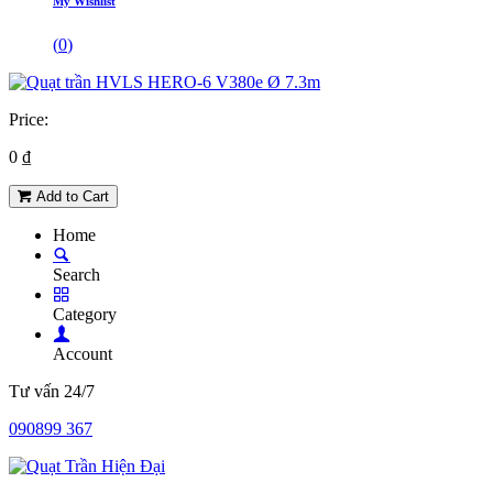
My Wishlist
(
0
)
Price:
0
₫
Add to Cart
Home
Search
Category
Account
Tư vấn 24/7
090899 367