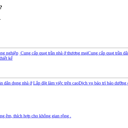
?
.
ông nghiệp
Cung cấp quạt trần nhà ở thương mại
Cung cấp quạt trần d
hiết kế
rần dân dụng nhà ở
Lắp đặt làm việc trên cao
Dịch vụ bảo trì bảo dưỡng 
ng êm, thích hợp cho không gian rộng .