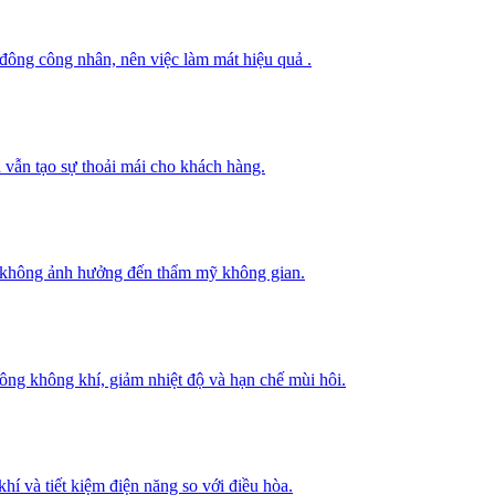
 đông công nhân, nên việc làm mát hiệu quả .
 vẫn tạo sự thoải mái cho khách hàng.
mà không ảnh hưởng đến thẩm mỹ không gian.
thông không khí, giảm nhiệt độ và hạn chế mùi hôi.
hí và tiết kiệm điện năng so với điều hòa.