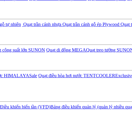
gỗ tự nhiên
Quạt trần cánh nhựa
Quạt trần cánh gỗ ép Plywood
Quạt t
ng công suất lớn SUNON
Quạt di động MEGA
Quạt treo tường SUNO
nước HIMALAYA
Sale
Quạt điều hòa hơi nước TENTCOOLER
Exclusiv
Điều khiển biến tần (VFD)
Bảng điều khiển quản lý (quản lý nhiều quạ