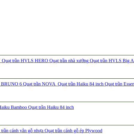
N
Quạt trần HVLS HERO
Quạt trần nhà xưởng
Quạt trần HVLS Big A
ần BRUNO 6
Quạt trần NOVA
Quạt trần Haiku 84 inch
Quạt trần Esse
 Haiku Bamboo
Quạt trần Haiku 84 inch
trần cánh vân gỗ nhựa
Quạt trần cánh gỗ ép Plywood