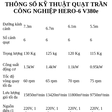
THÔNG SỐ KỸ THUẬT QUẠT TRẦN
CÔNG NGHIỆP HERO-6 V380e
Đường kính
7.3m
6.1m
5.5m
6.7m
cánh
Số cánh
6
6
6
6
quạt
Trọng lượng
130 Kg
125 kg
120 Kg
115 Kg
Công suất
1.5kW
1.4kW
1.1kW
0.95kW
động cơ
Tốc độ
vòng quay
60 rpm
65 rpm
70 rpm
75 rpm
tối đa
Lưu lượng
15850m³/min
13420m³/min
11800m³/min
9750m³/min
gió tối đa
Nguồn
220V, 1
220V, 1
220V, 1
220V, 1
điện (1