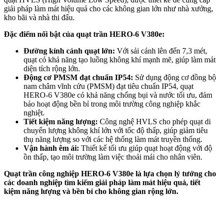
giải pháp làm mát hiệu quả cho các không gian lớn như nhà xưởng,
kho bãi và nhà thi đấu.
Đặc điểm nổi bật của quạt trần HERO-6 V380e:
Đường kính cánh quạt lớn:
Với sải cánh lên đến 7,3 mét,
quạt có khả năng tạo luồng không khí mạnh mẽ, giúp làm mát
diện tích rộng lớn.
Động cơ PMSM đạt chuẩn IP54:
Sử dụng động cơ đồng bộ
nam châm vĩnh cửu (PMSM) đạt tiêu chuẩn IP54, quạt
HERO-6 V380e có khả năng chống bụi và nước tối ưu, đảm
bảo hoạt động bền bỉ trong môi trường công nghiệp khắc
nghiệt.
Tiết kiệm năng lượng:
Công nghệ HVLS cho phép quạt di
chuyển lượng không khí lớn với tốc độ thấp, giúp giảm tiêu
thụ năng lượng so với các hệ thống làm mát truyền thống.
Vận hành êm ái:
Thiết kế tối ưu giúp quạt hoạt động với độ
ồn thấp, tạo môi trường làm việc thoải mái cho nhân viên.
Quạt trần công nghiệp HERO-6 V380e là lựa chọn lý tưởng cho
các doanh nghiệp tìm kiếm giải pháp làm mát hiệu quả, tiết
kiệm năng lượng và bền bỉ cho không gian rộng lớn.​​