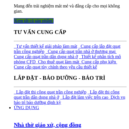
Mang đến trải nghiệm mát mẻ và đẳng cấp cho mọi không
gian.
Xem tất cả sả​​​​n phẩm
TƯ VẤN CUNG CẤP
Tư vấn thiết kế giải pháp làm mát
Cung cấp lắp đặt quạt
trần công nghiệp
Cung cấp quạt trần nhà ở thương mại
Cung cấp quạt trần dân dụng nhà ở
Thiết kế phân tích mô
phỏng CFD
Cho thuê quạt làm mát
Cung cấp phụ kiện
Cung cấp quạt tùy chỉnh theo yêu cầu thiết kế
LẮP ĐẶT - BẢO DƯỠNG - BẢO TRÌ
Lắp đặt thi công quạt trần công nghiệp
Lắp đặt thi công
quạt trần dân dụng nhà ở
Lắp đặt làm việc trên cao
Dịch vụ
bảo trì bảo dưỡng định kỳ
ỨNG DỤNG
Nhà thờ giáo xứ, cộng đồng