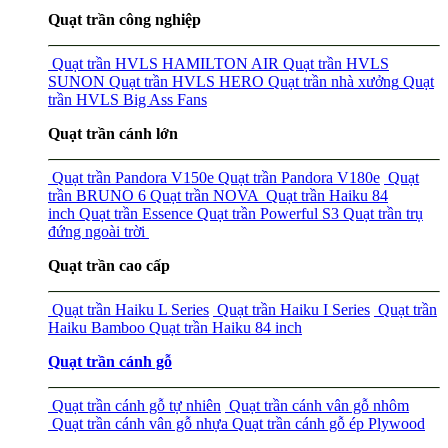
Quạt trần công nghiệp
Quạt trần HVLS HAMILTON AIR
Quạt trần HVLS
SUNON
Quạt trần HVLS HERO
Quạt trần nhà xưởng
Quạt
trần HVLS Big Ass Fans
Quạt trần cánh lớn
Quạt trần Pandora V150e
Quạt trần Pandora V180e
Quạt
trần BRUNO 6
Quạt trần NOVA
Quạt trần Haiku 84
inch
Quạt trần Essence
Quạt trần Powerful S3
Quạt trần trụ
đứng ngoài trời
Quạt trần cao cấp
Quạt trần Haiku L Series
Quạt trần Haiku I Series
Quạt trần
Haiku Bamboo
Quạt trần Haiku 84 inch
Quạt trần cánh gỗ
Quạt trần cánh gỗ tự nhiên
Quạt trần cánh vân gỗ nhôm
Quạt trần cánh vân gỗ nhựa
Quạt trần cánh gỗ ép Plywood