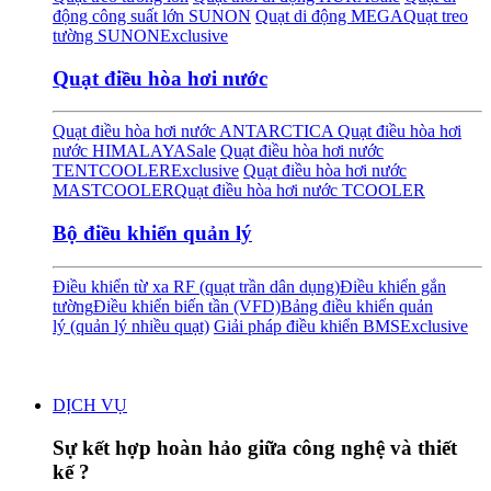
động công suất lớn SUNON
Quạt di động MEGA
Quạt treo
tường SUNON
Exclusive
Quạt điều hòa hơi nước
Quạt điều hòa hơi nước ANTARCTICA
Quạt điều hòa hơi
nước HIMALAYA
Sale
Quạt điều hòa hơi nước
TENTCOOLER
Exclusive
Quạt điều hòa hơi nước
MASTCOOLER
Quạt điều hòa hơi nước TCOOLER
Bộ điều khiển quản lý
Điều khiển từ xa RF (quạt trần dân dụng)
Điều khiển gắn
tường
Điều khiển biến tần (VFD)
Bảng điều khiển quản
lý (quản lý nhiều quạt)
Giải pháp điều khiển BMS
Exclusive
DỊCH VỤ
Sự kết hợp hoàn hảo giữa công nghệ và thiết
kế ?