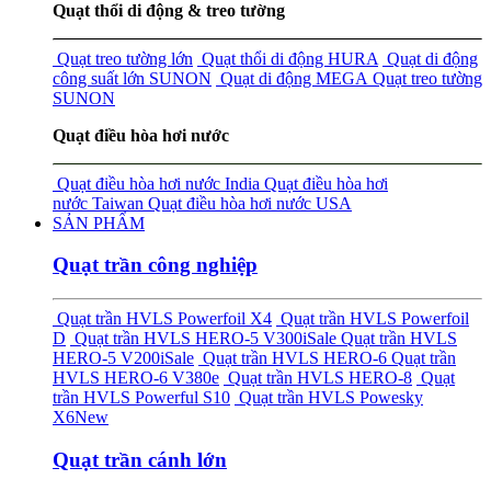
Quạt thổi di động & treo tường
Quạt treo tường lớn
Quạt thổi di động HURA
Quạt di động
công suất lớn SUNON
Quạt di động MEGA
Quạt treo tường
SUNON
Quạt điều hòa hơi nước
Quạt điều hòa hơi nước India
Quạt điều hòa hơi
nước Taiwan
Quạt điều hòa hơi nước USA
SẢN PHẨM
Quạt trần công nghiệp
Quạt trần HVLS Powerfoil X4
Quạt trần HVLS Powerfoil
D
Quạt trần HVLS HERO-5 V300i
Sale
Quạt trần HVLS
HERO-5 V200i
Sale
Quạt trần HVLS HERO-6
Quạt trần
HVLS HERO-6 V380e
Quạt trần HVLS HERO-8
Quạt
trần HVLS Powerful S10
Quạt trần HVLS Powesky
X6
New
Quạt trần cánh lớn