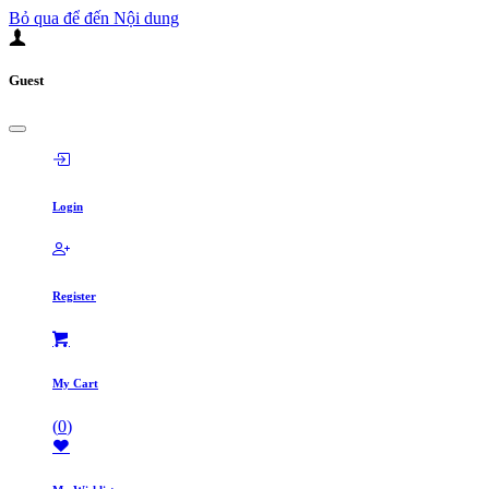
Bỏ qua để đến Nội dung
Guest
Login
Register
My Cart
(
0
)