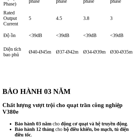
phase
phase
phase
phase
Phase)
Rated
Output
5
4.5
3.8
3
Current
Độ ồn
<39dB
<39dB
<39dB
<39dB
Diện tích
Ø40-Ø45m
Ø37-Ø42m
Ø34-Ø39m
Ø30-Ø35m
bao phủ
BẢO HÀNH 03 NĂM
Chất lượng vượt trội cho
quạt trần công nghiệp
V380e
Bảo hành 03 năm
cho
động cơ quạt và hệ truyền động
.
Bảo hành 12 tháng
cho
bộ điều khiển, bo mạch, tủ điện
điều tốc
.