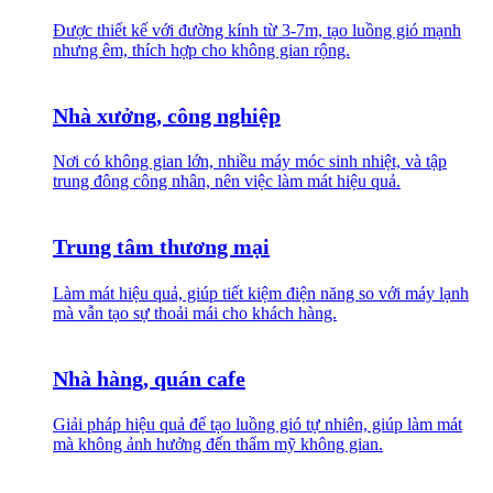
Được thiết kế với đường kính từ 3-7m, tạo luồng gió mạnh
nhưng êm, thích hợp cho không gian rộng.
Nhà xưởng, công nghiệp
Nơi có không gian lớn, nhiều máy móc sinh nhiệt, và tập
trung đông công nhân, nên việc làm mát hiệu quả.
Trung tâm thương mại
Làm mát hiệu quả, giúp tiết kiệm điện năng so với máy lạnh
mà vẫn tạo sự thoải mái cho khách hàng.
Nhà hàng, quán cafe
Giải pháp hiệu quả để tạo luồng gió tự nhiên, giúp làm mát
mà không ảnh hưởng đến thẩm mỹ không gian.