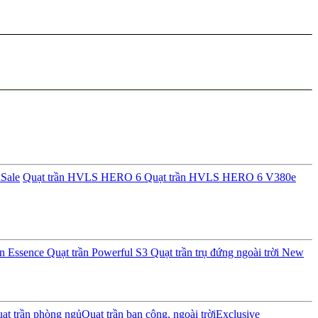
i
Sale
Quạt trần HVLS HERO 6
Quạt trần HVLS HERO 6 V380e
ần Essence
Quạt trần Powerful S3
Quạt trần trụ đứng ngoài trời
New
ạt trần phòng ngủ
Quạt trần ban công, ngoài trời
Exclusive