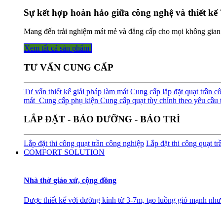
Sự kết hợp hoàn hảo giữa công nghệ và thiết kế 
Mang đến trải nghiệm mát mẻ và đẳng cấp cho mọi không gian
Xem tất cả sản phẩm
TƯ VẤN CUNG CẤP
Tư vấn thiết kế giải pháp làm mát
Cung cấp lắp đặt quạt trần c
mát
Cung cấp phụ kiện
Cung cấp quạt tùy chỉnh theo yêu cầu t
LẮP ĐẶT - BẢO DƯỠNG - BẢO TRÌ
Lắp đặt thi công quạt trần công nghiệp
Lắp đặt thi công quạt t
COMFORT SOLUTION
Nhà thờ giáo xứ, cộng đồng
Được thiết kế với đường kính từ 3-7m, tạo luồng gió mạnh như