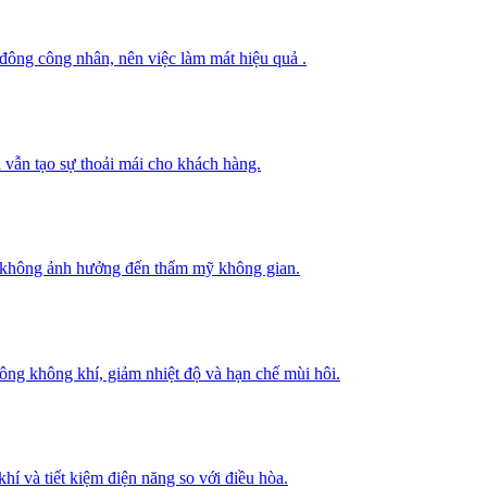
 đông công nhân, nên việc làm mát hiệu quả .
 vẫn tạo sự thoải mái cho khách hàng.
mà không ảnh hưởng đến thẩm mỹ không gian.
thông không khí, giảm nhiệt độ và hạn chế mùi hôi.
hí và tiết kiệm điện năng so với điều hòa.