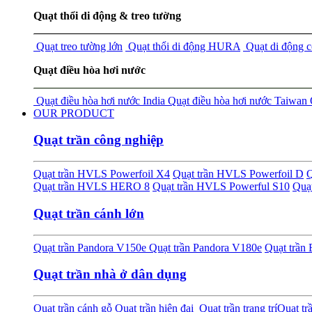
Quạt thổi di động & treo tường
Quạt treo tường lớn
Quạt thổi di động HURA
Quạt di động 
Quạt điều hòa hơi nước
Quạt điều hòa hơi nước India
Quạt điều hòa hơi nước Taiwan
OUR PRODUCT
Quạt trần công nghiệp
Quạt trần HVLS Powerfoil X4
Quạt trần HVLS Powerfoil D
Q
Quạt trần HVLS HERO 8
Quạt trần HVLS Powerful S10
Quạ
Quạt trần cánh lớn
Quạt trần Pandora V150e
Quạt trần Pandora V180e
Quạt trầ
Quạt trần nhà ở dân dụng
Quạt trần cánh gỗ
Quạt trần hiện đại
Quạt trần trang trí
Quạt tr