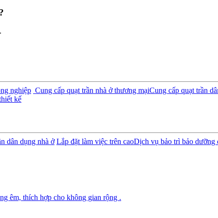
?
.
ông nghiệp
Cung cấp quạt trần nhà ở thương mại
Cung cấp quạt trần d
hiết kế
rần dân dụng nhà ở
Lắp đặt làm việc trên cao
Dịch vụ bảo trì bảo dưỡng 
ng êm, thích hợp cho không gian rộng .