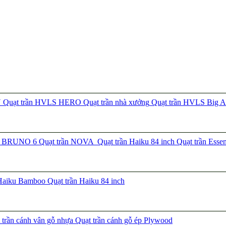
N
Quạt trần HVLS HERO
Quạt trần nhà xưởng
Quạt trần HVLS Big A
ần BRUNO 6
Quạt trần NOVA
Quạt trần Haiku 84 inch
Quạt trần Esse
 Haiku Bamboo
Quạt trần Haiku 84 inch
trần cánh vân gỗ nhựa
Quạt trần cánh gỗ ép Plywood