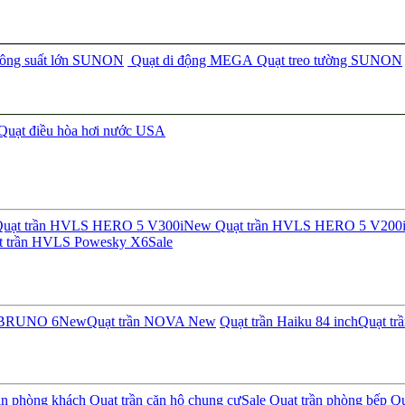
công suất lớn SUNON
Quạt di động MEGA
Quạt treo tường SUNON
Quạt điều hòa hơi nước USA
uạt trần HVLS HERO 5 V300i
New
Quạt trần HVLS HERO 5 V200
t trần HVLS Powesky X6
Sale
n BRUNO 6
New
Quạt trần NOVA
New
Quạt trần Haiku 84 inch
Quạt tr
ần phòng khách
Quạt trần căn hộ chung cư
Sale
Quạt trần phòng bếp
Qu