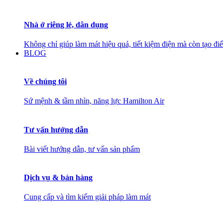
Nhà ở riêng lẻ, dân dụng
Không chỉ giúp làm mát hiệu quả, tiết kiệm điện mà còn tạo đ
BLOG
Về chúng tôi
Sứ mệnh & tầm nhìn, năng lực Hamilton Air
Tư vấn hướng dẫn
Bài viết hướng dẫn, tư vấn sản phẩm
Dịch vụ & bán hàng
Cung cấp và tìm kiếm giải pháp làm mát