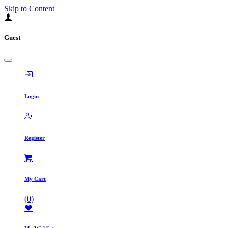
Skip to Content
Guest
Login
Register
My Cart
(
0
)