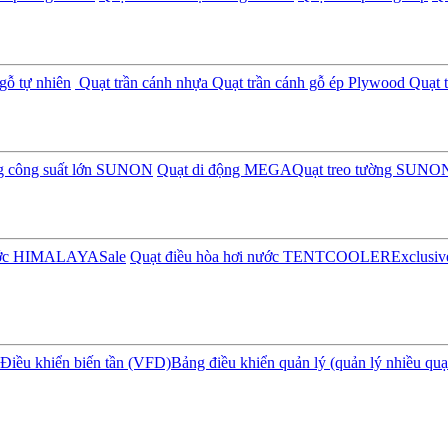
gỗ tự nhiên
Quạt trần cánh nhựa
Quạt trần cánh gỗ ép Plywood
Quạt t
ng công suất lớn SUNON
Quạt di động MEGA
Quạt treo tường SUNO
nước HIMALAYA
Sale
Quạt điều hòa hơi nước TENTCOOLER
Exclusiv
Điều khiển biến tần (VFD)
Bảng điều khiển quản lý (quản lý nhiều quạ