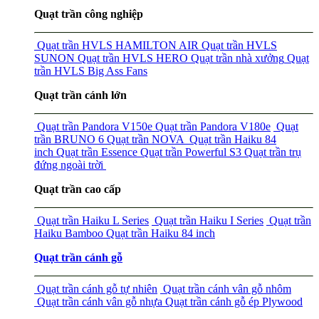
Quạt trần công nghiệp
Quạt trần HVLS HAMILTON AIR
Quạt trần HVLS
SUNON
Quạt trần HVLS HERO
Quạt trần nhà xưởng
Quạt
trần HVLS Big Ass Fans
Quạt trần cánh lớn
Quạt trần Pandora V150e
Quạt trần Pandora V180e
Quạt
trần BRUNO 6
Quạt trần NOVA
Quạt trần Haiku 84
inch
Quạt trần Essence
Quạt trần Powerful S3
Quạt trần trụ
đứng ngoài trời
Quạt trần cao cấp
Quạt trần Haiku L Series
Quạt trần Haiku I Series
Quạt trần
Haiku Bamboo
Quạt trần Haiku 84 inch
Quạt trần cánh gỗ
Quạt trần cánh gỗ tự nhiên
Quạt trần cánh vân gỗ nhôm
Quạt trần cánh vân gỗ nhựa
Quạt trần cánh gỗ ép Plywood