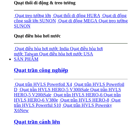
Quạt thổi di động & treo tường
Quạt treo tường lớn
Quạt thổi di động HURA
Quạt di động
công suất lớn SUNON
Quạt di động MEGA
Quạt treo tường
SUNON
Quạt điều hòa hơi nước
Quạt điều hòa hơi nước India
Quạt điều hòa hơi
nước Taiwan
Quạt điều hòa hơi nước USA
SẢN PHẨM
Quạt trần công nghiệp
Quạt trần HVLS Powerfoil X4
Quạt trần HVLS Powerfoil
D
Quạt trần HVLS HERO-5 V300i
Sale
Quạt trần HVLS
HERO-5 V200i
Sale
Quạt trần HVLS HERO-6
Quạt trần
HVLS HERO-6 V380e
Quạt trần HVLS HERO-8
Quạt
trần HVLS Powerful S10
Quạt trần HVLS Powesky
X6
New
Quạt trần cánh lớn