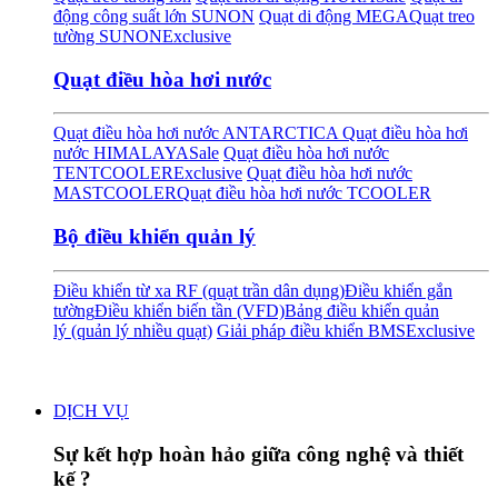
động công suất lớn SUNON
Quạt di động MEGA
Quạt treo
tường SUNON
Exclusive
Quạt điều hòa hơi nước
Quạt điều hòa hơi nước ANTARCTICA
Quạt điều hòa hơi
nước HIMALAYA
Sale
Quạt điều hòa hơi nước
TENTCOOLER
Exclusive
Quạt điều hòa hơi nước
MASTCOOLER
Quạt điều hòa hơi nước TCOOLER
Bộ điều khiển quản lý
Điều khiển từ xa RF (quạt trần dân dụng)
Điều khiển gắn
tường
Điều khiển biến tần (VFD)
Bảng điều khiển quản
lý (quản lý nhiều quạt)
Giải pháp điều khiển BMS
Exclusive
DỊCH VỤ
Sự kết hợp hoàn hảo giữa công nghệ và thiết
kế ?