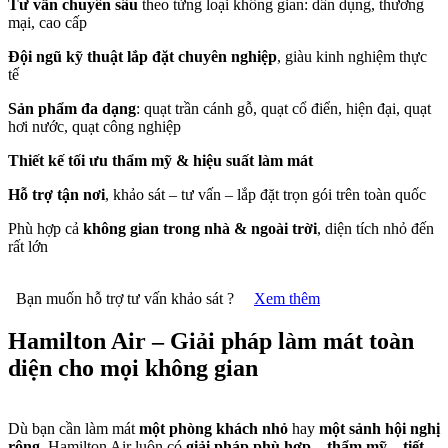
Tư vấn chuyên sâu
theo từng loại không gian: dân dụng, thương
mại, cao cấp
Đội ngũ kỹ thuật lắp đặt chuyên nghiệp
, giàu kinh nghiệm thực
tế
Sản phẩm đa dạng
: quạt trần cánh gỗ, quạt cổ điển, hiện đại, quạt
hơi nước, quạt công nghiệp
Thiết kế tối ưu thẩm mỹ & hiệu suất làm mát
Hỗ trợ tận nơi
, khảo sát – tư vấn – lắp đặt trọn gói trên toàn quốc
Phù hợp cả
không gian trong nhà & ngoài trời
, diện tích nhỏ đến
rất lớn
Bạn muốn hỗ trợ tư vấn khảo sát ?
Xem thêm
Hamilton Air – Giải pháp làm mát toàn
diện cho mọi không gian
Dù bạn cần làm mát
một phòng khách nhỏ
hay
một sảnh hội nghị
rộng
, Hamilton Air luôn có
giải pháp phù hợp – thẩm mỹ – tiết