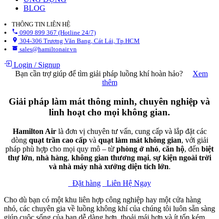
BLOG
THÔNG TIN LIÊN HỆ
0909 899 367 (Hotline 24/7)
304-306 Trương Văn Bang, Cát Lái, Tp.HCM
sales@hamiltonair.vn
Login
/
Signup
Bạn cần trợ giúp để tìm giải pháp luồng khí hoàn hảo?
Xem
thêm
Giải pháp làm mát thông minh, chuyên nghiệp và
linh hoạt cho mọi không gian.
Hamilton Air
là đơn vị chuyên tư vấn, cung cấp và lắp đặt các
dòng
quạt trần cao cấp
và
quạt làm mát không gian
, với giải
pháp phù hợp cho mọi quy mô – từ
phòng ở nhỏ
,
căn hộ
, đến
biệt
thự lớn
,
nhà hàng
,
không gian thương mại
,
sự kiện ngoài trời
và nhà máy nhà xưởng diện tích lớn
.
Đặt hàng​​
Liên Hệ Ngay​​
Cho dù bạn có một khu liên hợp công nghiệp hay một cửa hàng
nhỏ, các chuyên gia về luồng không khí của chúng tôi luôn sẵn sàng
giúp cuộc sống của bạn dễ dàng hơn, thoải mái hơn và ít tốn kém