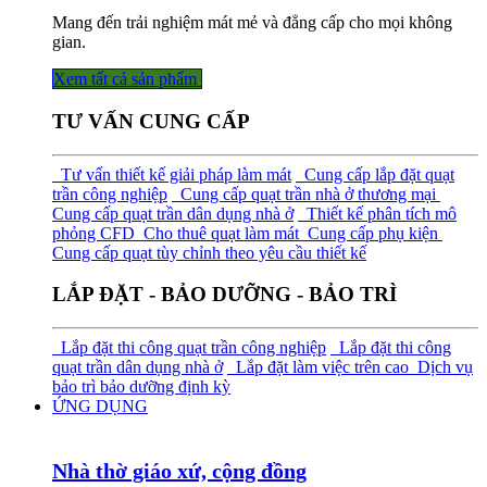
Mang đến trải nghiệm mát mẻ và đẳng cấp cho mọi không
gian.
Xem tất cả sả​​​​n phẩm
TƯ VẤN CUNG CẤP
Tư vấn thiết kế giải pháp làm mát
Cung cấp lắp đặt quạt
trần công nghiệp
Cung cấp quạt trần nhà ở thương mại
Cung cấp quạt trần dân dụng nhà ở
Thiết kế phân tích mô
phỏng CFD
Cho thuê quạt làm mát
Cung cấp phụ kiện
Cung cấp quạt tùy chỉnh theo yêu cầu thiết kế
LẮP ĐẶT - BẢO DƯỠNG - BẢO TRÌ
Lắp đặt thi công quạt trần công nghiệp
Lắp đặt thi công
quạt trần dân dụng nhà ở
Lắp đặt làm việc trên cao
Dịch vụ
bảo trì bảo dưỡng định kỳ
ỨNG DỤNG
Nhà thờ giáo xứ, cộng đồng