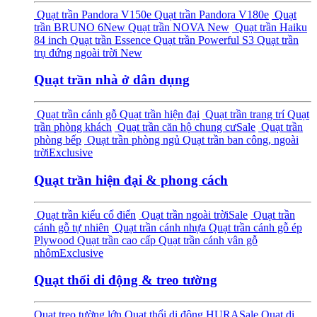
Quạt trần Pandora V150e
Quạt trần Pandora V180e
Quạt
trần BRUNO 6
New
Quạt trần NOVA
New
Quạt trần Haiku
84 inch
Quạt trần Essence
Quạt trần Powerful S3
Quạt trần
trụ đứng ngoài trời
New
Quạt trần nhà ở dân dụng
Quạt trần cánh gỗ
Quạt trần hiện đại
Quạt trần trang trí
Quạt
trần phòng khách
Quạt trần căn hộ chung cư
Sale
Quạt trần
phòng bếp
Quạt trần phòng ngủ
Quạt trần ban công, ngoài
trời
Exclusive
Quạt trần hiện đại & phong cách
Quạt trần kiểu cổ điển
Quạt trần ngoài trời
Sale
Quạt trần
cánh gỗ tự nhiên
Quạt trần cánh nhựa
Quạt trần cánh gỗ ép
Plywood
Quạt trần cao cấp
Quạt trần cánh vân gỗ
nhôm
Exclusive
Quạt thổi di động & treo tường
Quạt treo tường lớn
Quạt thổi di động HURA
Sale
Quạt di