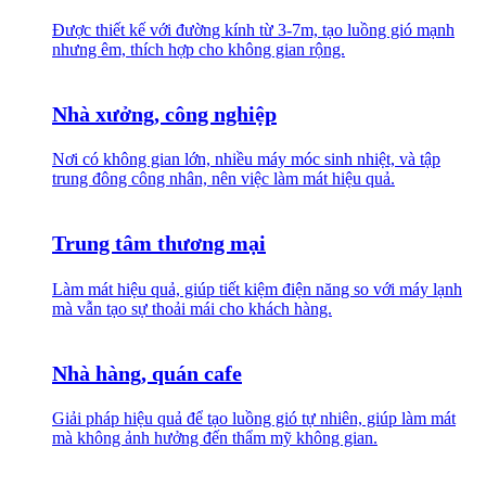
Được thiết kế với đường kính từ 3-7m, tạo luồng gió mạnh
nhưng êm, thích hợp cho không gian rộng.
Nhà xưởng, công nghiệp
Nơi có không gian lớn, nhiều máy móc sinh nhiệt, và tập
trung đông công nhân, nên việc làm mát hiệu quả.
Trung tâm thương mại
Làm mát hiệu quả, giúp tiết kiệm điện năng so với máy lạnh
mà vẫn tạo sự thoải mái cho khách hàng.
Nhà hàng, quán cafe
Giải pháp hiệu quả để tạo luồng gió tự nhiên, giúp làm mát
mà không ảnh hưởng đến thẩm mỹ không gian.