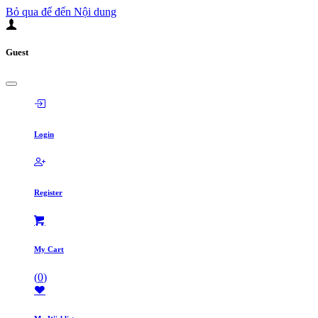
Bỏ qua để đến Nội dung
Guest
Login
Register
My Cart
(
0
)