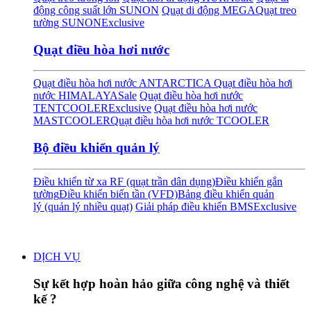
động công suất lớn SUNON
Quạt di động MEGA
Quạt treo
tường SUNON
Exclusive
Quạt điều hòa hơi nước
Quạt điều hòa hơi nước ANTARCTICA
Quạt điều hòa hơi
nước HIMALAYA
Sale
Quạt điều hòa hơi nước
TENTCOOLER
Exclusive
Quạt điều hòa hơi nước
MASTCOOLER
Quạt điều hòa hơi nước TCOOLER
Bộ điều khiển quản lý
Điều khiển từ xa RF (quạt trần dân dụng)
Điều khiển gắn
tường
Điều khiển biến tần (VFD)
Bảng điều khiển quản
lý (quản lý nhiều quạt)
Giải pháp điều khiển BMS
Exclusive
DỊCH VỤ
Sự kết hợp hoàn hảo giữa công nghệ và thiết
kế ?