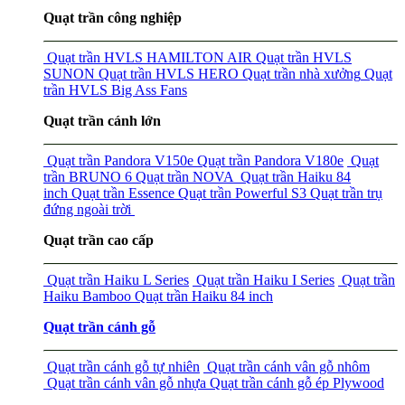
Quạt trần công nghiệp
Quạt trần HVLS HAMILTON AIR
Quạt trần HVLS
SUNON
Quạt trần HVLS HERO
Quạt trần nhà xưởng
Quạt
trần HVLS Big Ass Fans
Quạt trần cánh lớn
Quạt trần Pandora V150e
Quạt trần Pandora V180e
Quạt
trần BRUNO 6
Quạt trần NOVA
Quạt trần Haiku 84
inch
Quạt trần Essence
Quạt trần Powerful S3
Quạt trần trụ
đứng ngoài trời
Quạt trần cao cấp
Quạt trần Haiku L Series
Quạt trần Haiku I Series
Quạt trần
Haiku Bamboo
Quạt trần Haiku 84 inch
Quạt trần cánh gỗ
Quạt trần cánh gỗ tự nhiên
Quạt trần cánh vân gỗ nhôm
Quạt trần cánh vân gỗ nhựa
Quạt trần cánh gỗ ép Plywood