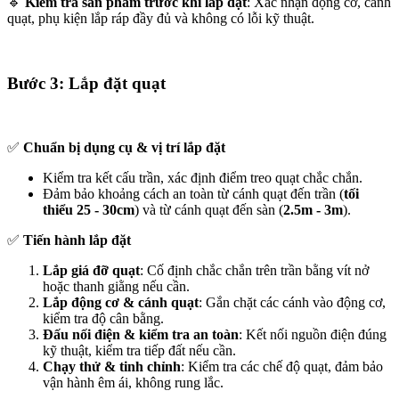
🔹
Kiểm tra sản phẩm trước khi lắp đặt
: Xác nhận động cơ, cánh
quạt, phụ kiện lắp ráp đầy đủ và không có lỗi kỹ thuật.
Bước 3: Lắp đặt quạt
✅
Chuẩn bị dụng cụ & vị trí lắp đặt
Kiểm tra kết cấu trần, xác định điểm treo quạt chắc chắn.
Đảm bảo khoảng cách an toàn từ cánh quạt đến trần (
tối
thiểu 25 - 30cm
) và từ cánh quạt đến sàn (
2.5m - 3m
).
✅
Tiến hành lắp đặt
Lắp giá đỡ quạt
: Cố định chắc chắn trên trần bằng vít nở
hoặc thanh giằng nếu cần.
Lắp động cơ & cánh quạt
: Gắn chặt các cánh vào động cơ,
kiểm tra độ cân bằng.
Đấu nối điện & kiểm tra an toàn
: Kết nối nguồn điện đúng
kỹ thuật, kiểm tra tiếp đất nếu cần.
Chạy thử & tinh chỉnh
: Kiểm tra các chế độ quạt, đảm bảo
vận hành êm ái, không rung lắc.