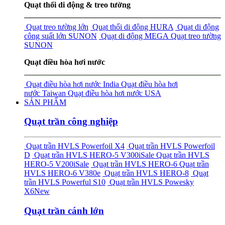
Quạt thổi di động & treo tường
Quạt treo tường lớn
Quạt thổi di động HURA
Quạt di động
công suất lớn SUNON
Quạt di động MEGA
Quạt treo tường
SUNON
Quạt điều hòa hơi nước
Quạt điều hòa hơi nước India
Quạt điều hòa hơi
nước Taiwan
Quạt điều hòa hơi nước USA
SẢN PHẨM
Quạt trần công nghiệp
Quạt trần HVLS Powerfoil X4
Quạt trần HVLS Powerfoil
D
Quạt trần HVLS HERO-5 V300i
Sale
Quạt trần HVLS
HERO-5 V200i
Sale
Quạt trần HVLS HERO-6
Quạt trần
HVLS HERO-6 V380e
Quạt trần HVLS HERO-8
Quạt
trần HVLS Powerful S10
Quạt trần HVLS Powesky
X6
New
Quạt trần cánh lớn