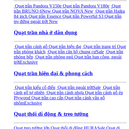
Quạt trần Pandora V150e
Quạt trần Pandora V180e
Quạt
trần BRUNO 6
New
Quạt trần NOVA
New
Quạt trần Haiku
84 inch
Quạt trần Essence
Quạt trần Powerful S3
Quạt trần
trụ đứng ngoài trời
New
Quạt trần nhà ở dân dụng
Quạt trần cánh gỗ
Quạt trần hiện đại
Quạt trần trang trí
Quạt
trần phòng khách
Quạt trần căn hộ chung cư
Sale
Quạt trần
phòng bếp
Quạt trần phòng ngủ
Quạt trần ban công, ngoài
trời
Exclusive
Quạt trần hiện đại & phong cách
Quạt trần kiểu cổ điển
Quạt trần ngoài trời
Sale
Quạt trần
cánh gỗ tự nhiên
Quạt trần cánh nhựa
Quạt trần cánh gỗ ép
Plywood
Quạt trần cao cấp
Quạt trần cánh vân gỗ
nhôm
Exclusive
Quạt thổi di động & treo tường
Quạt treo tường lớn
Quạt thổi di động HURA
Sale
Quạt di