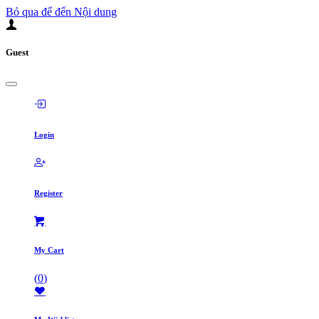
Bỏ qua để đến Nội dung
Guest
Login
Register
My Cart
(
0
)