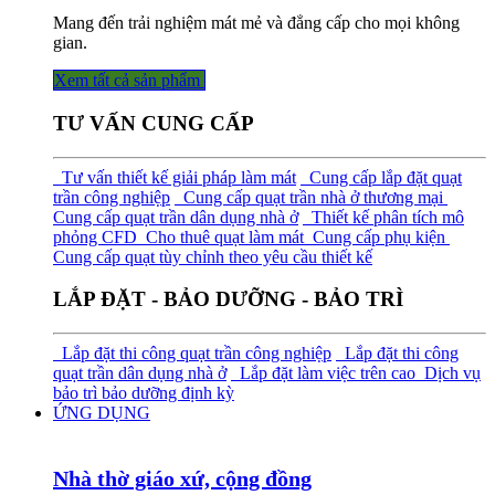
Mang đến trải nghiệm mát mẻ và đẳng cấp cho mọi không
gian.
Xem tất cả sả​​​​n phẩm
TƯ VẤN CUNG CẤP
Tư vấn thiết kế giải pháp làm mát
Cung cấp lắp đặt quạt
trần công nghiệp
Cung cấp quạt trần nhà ở thương mại
Cung cấp quạt trần dân dụng nhà ở
Thiết kế phân tích mô
phỏng CFD
Cho thuê quạt làm mát
Cung cấp phụ kiện
Cung cấp quạt tùy chỉnh theo yêu cầu thiết kế
LẮP ĐẶT - BẢO DƯỠNG - BẢO TRÌ
Lắp đặt thi công quạt trần công nghiệp
Lắp đặt thi công
quạt trần dân dụng nhà ở
Lắp đặt làm việc trên cao
Dịch vụ
bảo trì bảo dưỡng định kỳ
ỨNG DỤNG
Nhà thờ giáo xứ, cộng đồng