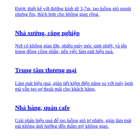
Được thiết kế với đường kính từ 3-7m, tạo luồng gió mạnh
nhưng êm, thích hợp cho không gian rộng.
Nhà xưởng, công nghiệp
Nơi có không gian lớn, nhiều máy móc sinh nhiệt, và tập
trung đông công nhân, nên việc làm mát hiệu quả.
Trung tâm thương mại
Làm mát hiệu quả, giúp tiết kiệm điện năng so với máy lạnh
mà vẫn tạo sự thoải mái cho khách hàng.
Nhà hàng, quán cafe
Giải pháp hiệu quả để tạo luồng gió tự nhiên, giúp làm mát
mà không ảnh hưởng đến thẩm mỹ không gian.