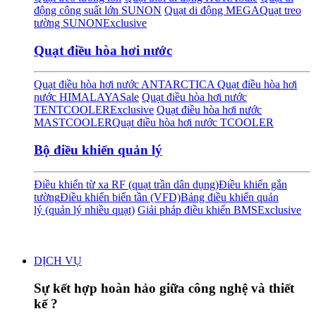
động công suất lớn SUNON
Quạt di động MEGA
Quạt treo
tường SUNON
Exclusive
Quạt điều hòa hơi nước
Quạt điều hòa hơi nước ANTARCTICA
Quạt điều hòa hơi
nước HIMALAYA
Sale
Quạt điều hòa hơi nước
TENTCOOLER
Exclusive
Quạt điều hòa hơi nước
MASTCOOLER
Quạt điều hòa hơi nước TCOOLER
Bộ điều khiển quản lý
Điều khiển từ xa RF (quạt trần dân dụng)
Điều khiển gắn
tường
Điều khiển biến tần (VFD)
Bảng điều khiển quản
lý (quản lý nhiều quạt)
Giải pháp điều khiển BMS
Exclusive
DỊCH VỤ
Sự kết hợp hoàn hảo giữa công nghệ và thiết
kế ?