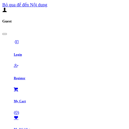
Bỏ qua để đến Nội dung
Guest
Login
Register
My Cart
(
0
)