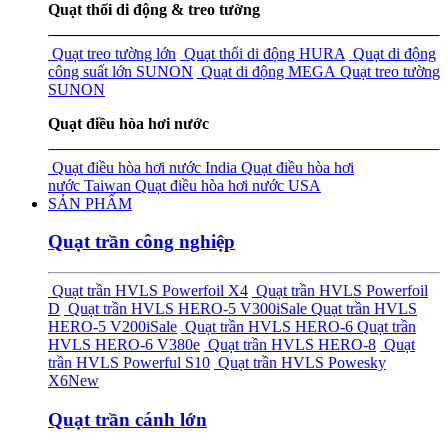
Quạt thổi di động & treo tường
Quạt treo tường lớn
Quạt thổi di động HURA
Quạt di động
công suất lớn SUNON
Quạt di động MEGA
Quạt treo tường
SUNON
Quạt điều hòa hơi nước
Quạt điều hòa hơi nước India
Quạt điều hòa hơi
nước Taiwan
Quạt điều hòa hơi nước USA
SẢN PHẨM
Quạt trần công nghiệp
Quạt trần HVLS Powerfoil X4
Quạt trần HVLS Powerfoil
D
Quạt trần HVLS HERO-5 V300i
Sale
Quạt trần HVLS
HERO-5 V200i
Sale
Quạt trần HVLS HERO-6
Quạt trần
HVLS HERO-6 V380e
Quạt trần HVLS HERO-8
Quạt
trần HVLS Powerful S10
Quạt trần HVLS Powesky
X6
New
Quạt trần cánh lớn