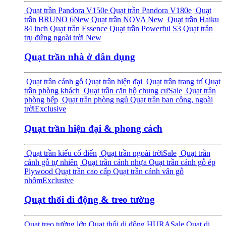
Quạt trần Pandora V150e
Quạt trần Pandora V180e
Quạt
trần BRUNO 6
New
Quạt trần NOVA
New
Quạt trần Haiku
84 inch
Quạt trần Essence
Quạt trần Powerful S3
Quạt trần
trụ đứng ngoài trời
New
Quạt trần nhà ở dân dụng
Quạt trần cánh gỗ
Quạt trần hiện đại
Quạt trần trang trí
Quạt
trần phòng khách
Quạt trần căn hộ chung cư
Sale
Quạt trần
phòng bếp
Quạt trần phòng ngủ
Quạt trần ban công, ngoài
trời
Exclusive
Quạt trần hiện đại & phong cách
Quạt trần kiểu cổ điển
Quạt trần ngoài trời
Sale
Quạt trần
cánh gỗ tự nhiên
Quạt trần cánh nhựa
Quạt trần cánh gỗ ép
Plywood
Quạt trần cao cấp
Quạt trần cánh vân gỗ
nhôm
Exclusive
Quạt thổi di động & treo tường
Quạt treo tường lớn
Quạt thổi di động HURA
Sale
Quạt di