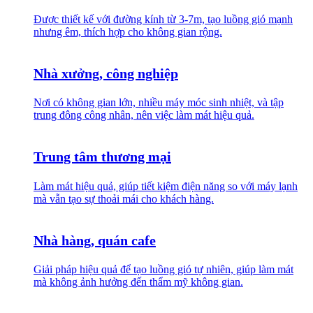
Được thiết kế với đường kính từ 3-7m, tạo luồng gió mạnh
nhưng êm, thích hợp cho không gian rộng.
Nhà xưởng, công nghiệp
Nơi có không gian lớn, nhiều máy móc sinh nhiệt, và tập
trung đông công nhân, nên việc làm mát hiệu quả.
Trung tâm thương mại
Làm mát hiệu quả, giúp tiết kiệm điện năng so với máy lạnh
mà vẫn tạo sự thoải mái cho khách hàng.
Nhà hàng, quán cafe
Giải pháp hiệu quả để tạo luồng gió tự nhiên, giúp làm mát
mà không ảnh hưởng đến thẩm mỹ không gian.