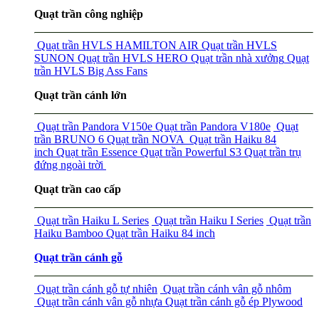
Quạt trần công nghiệp
Quạt trần HVLS HAMILTON AIR
Quạt trần HVLS
SUNON
Quạt trần HVLS HERO
Quạt trần nhà xưởng
Quạt
trần HVLS Big Ass Fans
Quạt trần cánh lớn
Quạt trần Pandora V150e
Quạt trần Pandora V180e
Quạt
trần BRUNO 6
Quạt trần NOVA
Quạt trần Haiku 84
inch
Quạt trần Essence
Quạt trần Powerful S3
Quạt trần trụ
đứng ngoài trời
Quạt trần cao cấp
Quạt trần Haiku L Series
Quạt trần Haiku I Series
Quạt trần
Haiku Bamboo
Quạt trần Haiku 84 inch
Quạt trần cánh gỗ
Quạt trần cánh gỗ tự nhiên
Quạt trần cánh vân gỗ nhôm
Quạt trần cánh vân gỗ nhựa
Quạt trần cánh gỗ ép Plywood