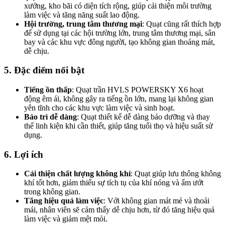
xưởng, kho bãi có diện tích rộng, giúp cải thiện môi trường
làm việc và tăng năng suất lao động.
Hội trường, trung tâm thương mại
: Quạt cũng rất thích hợp
để sử dụng tại các hội trường lớn, trung tâm thương mại, sân
bay và các khu vực đông người, tạo không gian thoáng mát,
dễ chịu.
5.
Đặc điểm nổi bật
Tiếng ồn thấp
: Quạt trần HVLS POWERSKY X6 hoạt
động êm ái, không gây ra tiếng ồn lớn, mang lại không gian
yên tĩnh cho các khu vực làm việc và sinh hoạt.
Bảo trì dễ dàng
: Quạt thiết kế dễ dàng bảo dưỡng và thay
thế linh kiện khi cần thiết, giúp tăng tuổi thọ và hiệu suất sử
dụng.
6.
Lợi ích
Cải thiện chất lượng không khí
: Quạt giúp lưu thông không
khí tốt hơn, giảm thiểu sự tích tụ của khí nóng và ẩm ướt
trong không gian.
Tăng hiệu quả làm việc
: Với không gian mát mẻ và thoải
mái, nhân viên sẽ cảm thấy dễ chịu hơn, từ đó tăng hiệu quả
làm việc và giảm mệt mỏi.