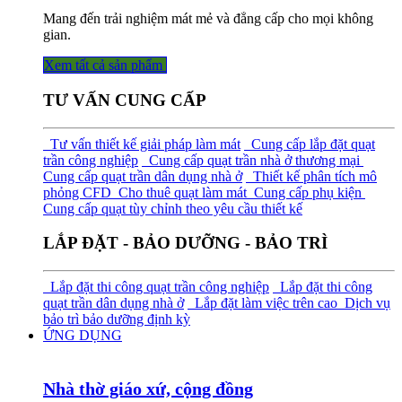
Mang đến trải nghiệm mát mẻ và đẳng cấp cho mọi không
gian.
Xem tất cả sả​​​​n phẩm
TƯ VẤN CUNG CẤP
Tư vấn thiết kế giải pháp làm mát
Cung cấp lắp đặt quạt
trần công nghiệp
Cung cấp quạt trần nhà ở thương mại
Cung cấp quạt trần dân dụng nhà ở
Thiết kế phân tích mô
phỏng CFD
Cho thuê quạt làm mát
Cung cấp phụ kiện
Cung cấp quạt tùy chỉnh theo yêu cầu thiết kế
LẮP ĐẶT - BẢO DƯỠNG - BẢO TRÌ
Lắp đặt thi công quạt trần công nghiệp
Lắp đặt thi công
quạt trần dân dụng nhà ở
Lắp đặt làm việc trên cao
Dịch vụ
bảo trì bảo dưỡng định kỳ
ỨNG DỤNG
Nhà thờ giáo xứ, cộng đồng