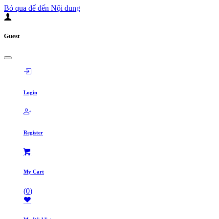
Bỏ qua để đến Nội dung
Guest
Login
Register
My Cart
(
0
)