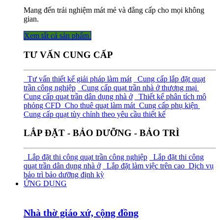
Mang đến trải nghiệm mát mẻ và đẳng cấp cho mọi không
gian.
Xem tất cả sả​​​​n phẩm
TƯ VẤN CUNG CẤP
Tư vấn thiết kế giải pháp làm mát
Cung cấp lắp đặt quạt
trần công nghiệp
Cung cấp quạt trần nhà ở thương mại
Cung cấp quạt trần dân dụng nhà ở
Thiết kế phân tích mô
phỏng CFD
Cho thuê quạt làm mát
Cung cấp phụ kiện
Cung cấp quạt tùy chỉnh theo yêu cầu thiết kế
LẮP ĐẶT - BẢO DƯỠNG - BẢO TRÌ
Lắp đặt thi công quạt trần công nghiệp
Lắp đặt thi công
quạt trần dân dụng nhà ở
Lắp đặt làm việc trên cao
Dịch vụ
bảo trì bảo dưỡng định kỳ
ỨNG DỤNG
Nhà thờ giáo xứ, cộng đồng