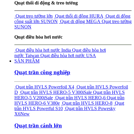
Quạt thổi di động & treo tường
Quạt treo tường lớn
Quạt thổi di động HURA
Quạt di động
công suất lớn SUNON
Quạt di động MEGA
Quạt treo tường
SUNON
Quạt điều hòa hơi nước
Quạt điều hòa hơi nước India
Quạt điều hòa hơi
nước Taiwan
Quạt điều hòa hơi nước USA
SẢN PHẨM
Quạt trần công nghiệp
Quạt trần HVLS Powerfoil X4
Quạt trần HVLS Powerfoil
D
Quạt trần HVLS HERO-5 V300i
Sale
Quạt trần HVLS
HERO-5 V200i
Sale
Quạt trần HVLS HERO-6
Quạt trần
HVLS HERO-6 V380e
Quạt trần HVLS HERO-8
Quạt
trần HVLS Powerful S10
Quạt trần HVLS Powesky
X6
New
Quạt trần cánh lớn