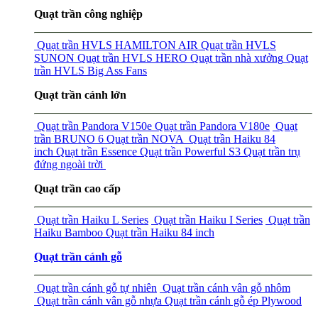
Quạt trần công nghiệp
Quạt trần HVLS HAMILTON AIR
Quạt trần HVLS
SUNON
Quạt trần HVLS HERO
Quạt trần nhà xưởng
Quạt
trần HVLS Big Ass Fans
Quạt trần cánh lớn
Quạt trần Pandora V150e
Quạt trần Pandora V180e
Quạt
trần BRUNO 6
Quạt trần NOVA
Quạt trần Haiku 84
inch
Quạt trần Essence
Quạt trần Powerful S3
Quạt trần trụ
đứng ngoài trời
Quạt trần cao cấp
Quạt trần Haiku L Series
Quạt trần Haiku I Series
Quạt trần
Haiku Bamboo
Quạt trần Haiku 84 inch
Quạt trần cánh gỗ
Quạt trần cánh gỗ tự nhiên
Quạt trần cánh vân gỗ nhôm
Quạt trần cánh vân gỗ nhựa
Quạt trần cánh gỗ ép Plywood