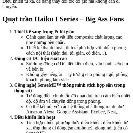
Điều khiển từ xa, dễ dàng thay đổi tốc độ gió mà không cần di
chuyển.
Quạt trần Haiku I Series – Big Ass Fans
Thiết kế sang trọng & tối giản
Cánh quạt làm từ vật liệu composite chất lượng cao,
nhẹ nhưng bền chắc.
Thiết kế thanh thoát, tinh tế phù hợp với nhiều phong
cách nội thất (hiện đại, tối giản, cổ điển…).
Động cơ DC hiệu suất cao
Sử dụng động cơ DC tiết kiệm điện, vận hành siêu êm
và bền bỉ.
Không gây tiếng ồn – lý tưởng cho phòng ngủ, phòng
khách, phòng làm việc.
Công nghệ SenseME™ thông minh (tích hợp sẳn trong
động cơ)
Tự động điều chỉnh tốc độ quạt dựa trên cảm biến nhiệt
độ, độ ẩm và chuyển động trong phòng.
Có thể kết nối với các hệ thống nhà thông minh như
Amazon Alexa, Google Assistant, Ecobee, Nest,...
Điều khiển linh hoạt
Tích hợp nhiều phương thức điều khiển: điều khiển từ
xa, ứng dụng di động (smartphone), giọng nói (nếu có