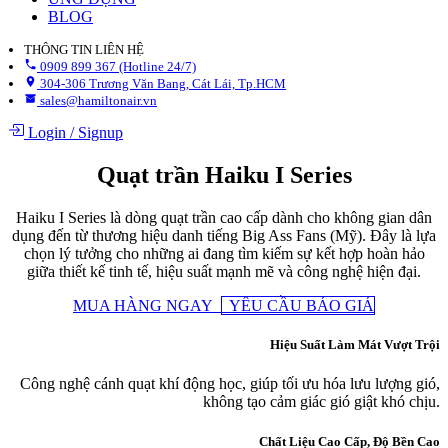
BLOG
THÔNG TIN LIÊN HỆ
0909 899 367 (Hotline 24/7)
304-306 Trương Văn Bang, Cát Lái, Tp.HCM
sales@hamiltonair.vn
Login
/
Signup
Quạt trần Haiku I Series
Haiku I Series là dòng quạt trần cao cấp dành cho không gian dân
dụng đến từ thương hiệu danh tiếng Big Ass Fans (Mỹ). Đây là lựa
chọn lý tưởng cho những ai đang tìm kiếm sự kết hợp hoàn hảo
giữa thiết kế tinh tế, hiệu suất mạnh mẽ và công nghệ hiện đại.
MUA HÀNG NGAY
YÊU CẦU BÁO GIÁ
Hiệu Suất Làm Mát Vượt Trội
Công nghệ cánh quạt khí động học, giúp tối ưu hóa lưu lượng gió,
không tạo cảm giác gió giật khó chịu.
Chất Liệu Cao Cấp, Độ Bền Cao