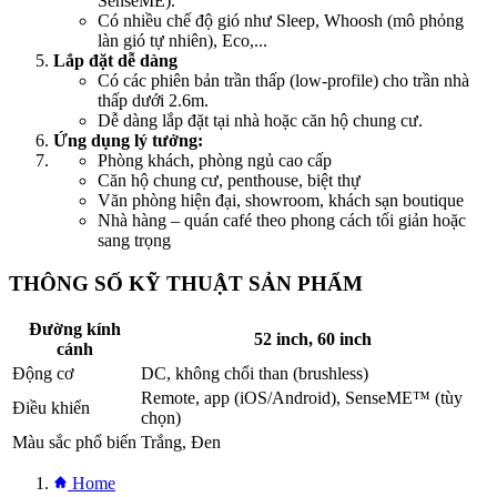
SenseME).
Có nhiều chế độ gió như Sleep, Whoosh (mô phỏng
làn gió tự nhiên), Eco,...
Lắp đặt dễ dàng
Có các phiên bản trần thấp (low-profile) cho trần nhà
thấp dưới 2.6m.
Dễ dàng lắp đặt tại nhà hoặc căn hộ chung cư.
Ứng dụng lý tưởng:
Phòng khách, phòng ngủ cao cấp
Căn hộ chung cư, penthouse, biệt thự
Văn phòng hiện đại, showroom, khách sạn boutique
Nhà hàng – quán café theo phong cách tối giản hoặc
sang trọng
THÔNG SỐ KỸ THUẬT SẢN PHẨM
Đường kính
52 inch, 60 inch
cánh
Động cơ
DC, không chổi than (brushless)
Remote, app (iOS/Android), SenseME™ (tùy
Điều khiển
chọn)
Màu sắc phổ biến
Trắng, Đen
Home