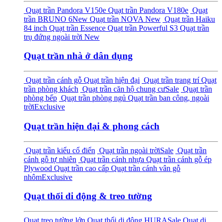
Quạt trần Pandora V150e
Quạt trần Pandora V180e
Quạt
trần BRUNO 6
New
Quạt trần NOVA
New
Quạt trần Haiku
84 inch
Quạt trần Essence
Quạt trần Powerful S3
Quạt trần
trụ đứng ngoài trời
New
Quạt trần nhà ở dân dụng
Quạt trần cánh gỗ
Quạt trần hiện đại
Quạt trần trang trí
Quạt
trần phòng khách
Quạt trần căn hộ chung cư
Sale
Quạt trần
phòng bếp
Quạt trần phòng ngủ
Quạt trần ban công, ngoài
trời
Exclusive
Quạt trần hiện đại & phong cách
Quạt trần kiểu cổ điển
Quạt trần ngoài trời
Sale
Quạt trần
cánh gỗ tự nhiên
Quạt trần cánh nhựa
Quạt trần cánh gỗ ép
Plywood
Quạt trần cao cấp
Quạt trần cánh vân gỗ
nhôm
Exclusive
Quạt thổi di động & treo tường
Quạt treo tường lớn
Quạt thổi di động HURA
Sale
Quạt di