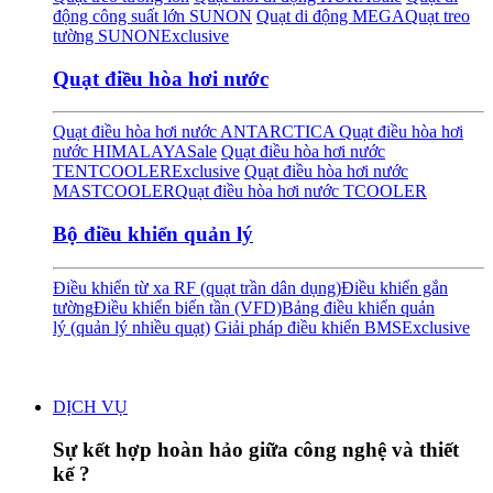
động công suất lớn SUNON
Quạt di động MEGA
Quạt treo
tường SUNON
Exclusive
Quạt điều hòa hơi nước
Quạt điều hòa hơi nước ANTARCTICA
Quạt điều hòa hơi
nước HIMALAYA
Sale
Quạt điều hòa hơi nước
TENTCOOLER
Exclusive
Quạt điều hòa hơi nước
MASTCOOLER
Quạt điều hòa hơi nước TCOOLER
Bộ điều khiển quản lý
Điều khiển từ xa RF (quạt trần dân dụng)
Điều khiển gắn
tường
Điều khiển biến tần (VFD)
Bảng điều khiển quản
lý (quản lý nhiều quạt)
Giải pháp điều khiển BMS
Exclusive
DỊCH VỤ
Sự kết hợp hoàn hảo giữa công nghệ và thiết
kế ?