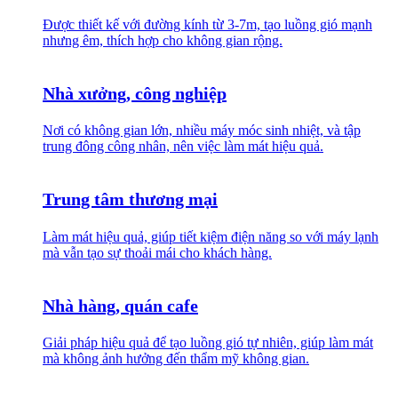
Được thiết kế với đường kính từ 3-7m, tạo luồng gió mạnh
nhưng êm, thích hợp cho không gian rộng.
Nhà xưởng, công nghiệp
Nơi có không gian lớn, nhiều máy móc sinh nhiệt, và tập
trung đông công nhân, nên việc làm mát hiệu quả.
Trung tâm thương mại
Làm mát hiệu quả, giúp tiết kiệm điện năng so với máy lạnh
mà vẫn tạo sự thoải mái cho khách hàng.
Nhà hàng, quán cafe
Giải pháp hiệu quả để tạo luồng gió tự nhiên, giúp làm mát
mà không ảnh hưởng đến thẩm mỹ không gian.