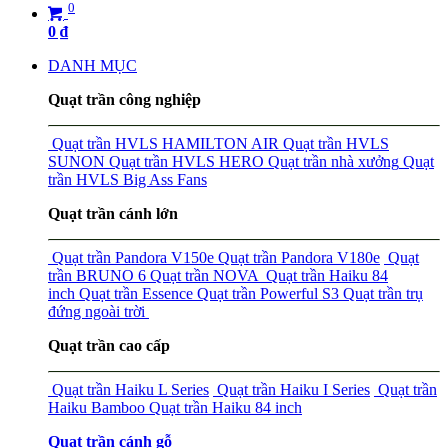
0
0
₫
DANH MỤC
Quạt trần công nghiệp
Quạt trần HVLS HAMILTON AIR
Quạt trần HVLS
SUNON
Quạt trần HVLS HERO
Quạt trần nhà xưởng
Quạt
trần HVLS Big Ass Fans
Quạt trần cánh lớn
Quạt trần Pandora V150e
Quạt trần Pandora V180e
Quạt
trần BRUNO 6
Quạt trần NOVA
Quạt trần Haiku 84
inch
Quạt trần Essence
Quạt trần Powerful S3
Quạt trần trụ
đứng ngoài trời
Quạt trần cao cấp
Quạt trần Haiku L Series
Quạt trần Haiku I Series
Quạt trần
Haiku Bamboo
Quạt trần Haiku 84 inch
Quạt trần cánh gỗ