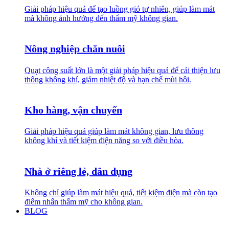
Giải pháp hiệu quả để tạo luồng gió tự nhiên, giúp làm mát
mà không ảnh hưởng đến thẩm mỹ không gian.
Nông nghiệp chăn nuôi
Quạt công suất lớn là một giải pháp hiệu quả để cải thiện lưu
thông không khí, giảm nhiệt độ và hạn chế mùi hôi.
Kho hàng, vận chuyển
Giải pháp hiệu quả giúp làm mát không gian, lưu thông
không khí và tiết kiệm điện năng so với điều hòa.
Nhà ở riêng lẻ, dân dụng
Không chỉ giúp làm mát hiệu quả, tiết kiệm điện mà còn tạo
điểm nhấn thẩm mỹ cho không gian.
BLOG