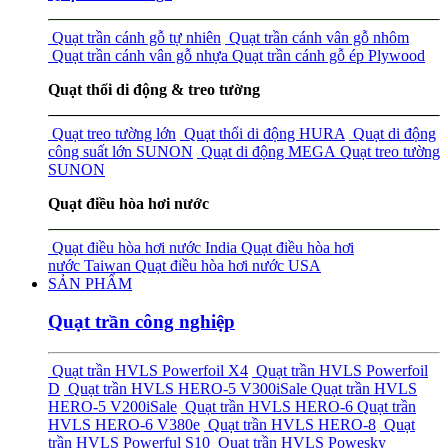
Quạt trần cánh gỗ tự nhiên
Quạt trần cánh vân gỗ nhôm
Quạt trần cánh vân gỗ nhựa
Quạt trần cánh gỗ ép Plywood
Quạt thổi di động & treo tường
Quạt treo tường lớn
Quạt thổi di động HURA
Quạt di động
công suất lớn SUNON
Quạt di động MEGA
Quạt treo tường
SUNON
Quạt điều hòa hơi nước
Quạt điều hòa hơi nước India
Quạt điều hòa hơi
nước Taiwan
Quạt điều hòa hơi nước USA
SẢN PHẨM
Quạt trần công nghiệp
Quạt trần HVLS Powerfoil X4
Quạt trần HVLS Powerfoil
D
Quạt trần HVLS HERO-5 V300i
Sale
Quạt trần HVLS
HERO-5 V200i
Sale
Quạt trần HVLS HERO-6
Quạt trần
HVLS HERO-6 V380e
Quạt trần HVLS HERO-8
Quạt
trần HVLS Powerful S10
Quạt trần HVLS Powesky