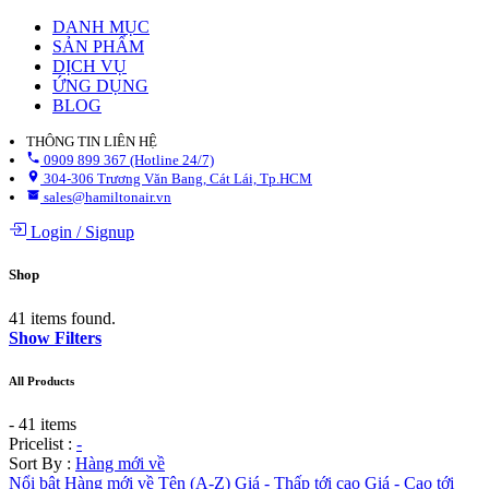
DANH MỤC
SẢN PHẨM
DỊCH VỤ
ỨNG DỤNG
BLOG
THÔNG TIN LIÊN HỆ
0909 899 367 (Hotline 24/7)
304-306 Trương Văn Bang, Cát Lái, Tp.HCM
sales@hamiltonair.vn
Login
/
Signup
Shop
41 items found.
Show Filters
All Products
- 41 items
Pricelist :
-
Sort By :
Hàng mới về
Nổi bật
Hàng mới về
Tên (A-Z)
Giá - Thấp tới cao
Giá - Cao tới