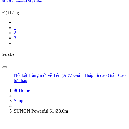
SUNON Powerful S1 Ø3.0m
Đặt hàng
1
2
3
Sort By
Nổi bật
Hàng mới về
Tên (A-Z)
Giá - Thấp tới cao
Giá - Cao
tới thấp
Home
Shop
SUNON Powerful S1 Ø3.0m