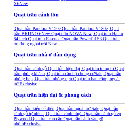
X6
New
Quạt trần cánh lớn
Quạt trần Pandora V150e
Quạt trần Pandora V180e
Quạt
trần BRUNO 6
New
Quạt trần NOVA
New
Quạt trần Haiku
84 inch
Quạt trần Essence
Quạt trần Powerful S3
Quạt trần
trụ đứng ngoài trời
New
Quạt trần nhà ở dân dụng
Quạt trần cánh gỗ
Quạt trần hiện đại
Quạt trần trang trí
Quạt
trần phòng khách
Quạt trần căn hộ chung cư
Sale
Quạt trần
phòng bếp
Quạt trần phòng ngủ
Quạt trần ban công, ngoài
trời
Exclusive
Quạt trần hiện đại & phong cách
Quạt trần kiểu cổ điển
Quạt trần ngoài trời
Sale
Quạt trần
cánh gỗ tự nhiên
Quạt trần cánh nhựa
Quạt trần cánh gỗ ép
Plywood
Quạt trần cao cấp
Quạt trần cánh vân gỗ
nhôm
Exclusive