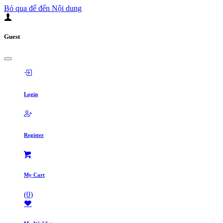
Bỏ qua để đến Nội dung
Guest
Login
Register
My Cart
(
0
)