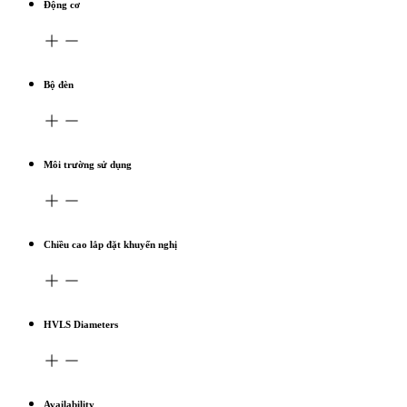
Động cơ
Bộ đèn
Môi trường sử dụng
Chiều cao lắp đặt khuyến nghị
HVLS Diameters
Availability