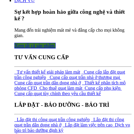
DỊCH VỤ
Sự kết hợp hoàn hảo giữa công nghệ và thiết
kế ?
Mang đến trải nghiệm mát mẻ và đẳng cấp cho mọi không
gian.
Xem tất cả sả​​​​n phẩm
TƯ VẤN CUNG CẤP
Tư vấn thiết kế giải pháp làm mát
Cung cấp lắp đặt quạt
trần công nghiệp
Cung cấp quạt trần nhà ở thương mại
Cung cấp quạt trần dân dụng nhà ở
Thiết kế phân tích mô
phỏng CFD
Cho thuê quạt làm mát
Cung cấp phụ kiện
Cung cấp quạt tùy chỉnh theo yêu cầu thiết kế
LẮP ĐẶT - BẢO DƯỠNG - BẢO TRÌ
Lắp đặt thi công quạt trần công nghiệp
Lắp đặt thi công
quạt trần dân dụng nhà ở
Lắp đặt làm việc trên cao
Dịch vụ
bảo trì bảo dưỡng định kỳ