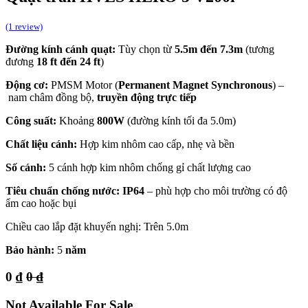
(1 review)
Đường kính cánh quạt:
Tùy chọn từ
5.5m đến 7.3m
(tương
đương
18 ft đến 24 ft
)
Động cơ:
PMSM Motor (
Permanent Magnet Synchronous
) –
nam châm đồng bộ,
truyền động trực tiếp
Công suất:
Khoảng
800W
(đường kính tối đa 5.0m)
Chất liệu cánh:
Hợp kim nhôm cao cấp, nhẹ và bền
Số cánh:
5 cánh hợp kim nhôm chống gỉ chất lượng cao
Tiêu chuẩn chống nước:
IP64
– phù hợp cho môi trường có độ
ẩm cao hoặc bụi
Chiều cao lắp đặt khuyến nghị: Trên 5.0m
Bảo hành:
5
năm
0
₫
0
₫
Not Available For Sale