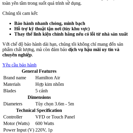
toàn yên tâm trong suốt quá trình sử dụng.
Chúng tôi cam kết:
Bảo hành nhanh chóng, minh bạch
Hỗ trợ kỹ thuật tận nơi (tùy khu vực)
Thay thế linh kiện chính hãng nếu có lỗi từ nhà sản xuất
Với chế độ bảo hành dài hạn, chúng tôi không chỉ mang đến sản
phẩm chất lượng, mà còn đảm bảo
dịch vụ hậu mãi uy tín và
chuyên nghiệp
.
Yêu cầu bảo hành
General Features
Brand name
Hamilton Air
Materials
Hợp kim nhôm
Blades
5 cánh
Dimensions
Diameters
Tùy chọn 3.6m - 5m
Technical Specification
Controller
VFD
or
Touch Panel
Motor (Watts)
600 Watts
Power Input (V)
220V, 1p