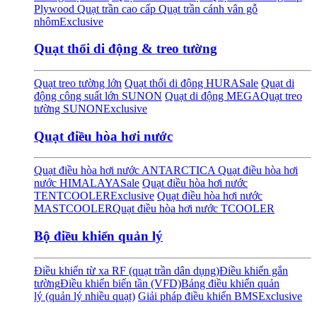
Plywood
Quạt trần cao cấp
Quạt trần cánh vân gỗ
nhôm
Exclusive
Quạt thổi di động & treo tường
Quạt treo tường lớn
Quạt thổi di động HURA
Sale
Quạt di
động công suất lớn SUNON
Quạt di động MEGA
Quạt treo
tường SUNON
Exclusive
Quạt điều hòa hơi nước
Quạt điều hòa hơi nước ANTARCTICA
Quạt điều hòa hơi
nước HIMALAYA
Sale
Quạt điều hòa hơi nước
TENTCOOLER
Exclusive
Quạt điều hòa hơi nước
MASTCOOLER
Quạt điều hòa hơi nước TCOOLER
Bộ điều khiển quản lý
Điều khiển từ xa RF (quạt trần dân dụng)
Điều khiển gắn
tường
Điều khiển biến tần (VFD)
Bảng điều khiển quản
lý (quản lý nhiều quạt)
Giải pháp điều khiển BMS
Exclusive