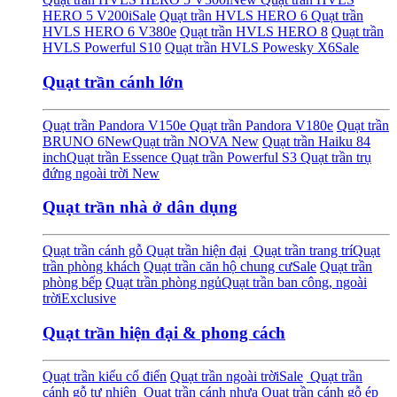
HERO 5 V200i
Sale
Quạt trần HVLS HERO 6
Quạt trần
HVLS HERO 6 V380e
Quạt trần HVLS HERO 8
Quạt trần
HVLS Powerful S10
Quạt trần HVLS Powesky X6
Sale
Quạt trần cánh lớn
Quạt trần Pandora V150e
Quạt trần Pandora V180e
Quạt trần
BRUNO 6
New
Quạt trần NOVA
New
Quạt trần Haiku 84
inch
Quạt trần Essence
Quạt trần Powerful S3
Quạt trần trụ
đứng ngoài trời
New
Quạt trần nhà ở dân dụng
Quạt trần cánh gỗ
Quạt trần hiện đại
Quạt trần trang trí
Quạt
trần phòng khách
Quạt trần căn hộ chung cư
Sale
Quạt trần
phòng bếp
Quạt trần phòng ngủ
Quạt trần ban công, ngoài
trời
Exclusive
Quạt trần hiện đại & phong cách
Quạt trần kiểu cổ điển
Quạt trần ngoài trời
Sale
Quạt trần
cánh gỗ tự nhiên
Quạt trần cánh nhựa
Quạt trần cánh gỗ ép