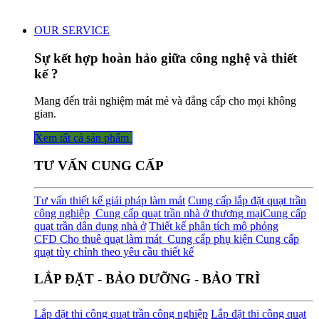
OUR SERVICE
Sự kết hợp hoàn hảo giữa công nghệ và thiết
kế ?
Mang đến trải nghiệm mát mẻ và đẳng cấp cho mọi không
gian.
Xem tất cả sản phẩm
TƯ VẤN CUNG CẤP
Tư vấn thiết kế giải pháp làm mát
Cung cấp lắp đặt quạt trần
công nghiệp
Cung cấp quạt trần nhà ở thương mại
Cung cấp
quạt trần dân dụng nhà ở
Thiết kế phân tích mô phỏng
CFD
Cho thuê quạt làm mát
Cung cấp phụ kiện
Cung cấp
quạt tùy chỉnh theo yêu cầu thiết kế
LẮP ĐẶT - BẢO DƯỠNG - BẢO TRÌ
Lắp đặt thi công quạt trần công nghiệp
Lắp đặt thi công quạt