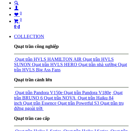
0
0
0
₫
COLLECTION
Quạt trần công nghiệp
Quạt trần HVLS HAMILTON AIR
Quạt trần HVLS
SUNON
Quạt trần HVLS HERO
Quạt trần nhà xưởng
Quạt
trần HVLS Big Ass Fans
Quạt trần cánh lớn
Quạt trần Pandora V150e
Quạt trần Pandora V180e
Quạt
trần BRUNO 6
Quạt trần NOVA
Quạt trần Haiku 84
inch
Quạt trần Essence
Quạt trần Powerful S3
Quạt trần trụ
đứng ngoài trời
Quạt trần cao cấp