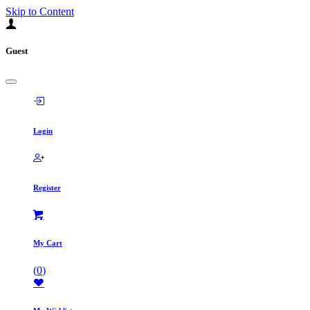
Skip to Content
Guest
Login
Register
My Cart
(
0
)