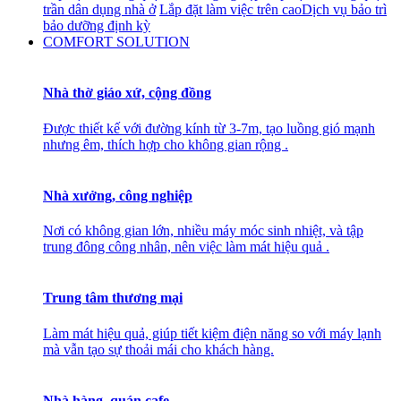
trần dân dụng nhà ở
Lắp đặt làm việc trên cao
Dịch vụ bảo trì
bảo dưỡng định kỳ
COMFORT SOLUTION
Nhà thờ giáo xứ, cộng đồng
Được thiết kế với đường kính từ 3-7m, tạo luồng gió mạnh
nhưng êm, thích hợp cho không gian rộng .
Nhà xưởng, công nghiệp
Nơi có không gian lớn, nhiều máy móc sinh nhiệt, và tập
trung đông công nhân, nên việc làm mát hiệu quả .
Trung tâm thương mại
Làm mát hiệu quả, giúp tiết kiệm điện năng so với máy lạnh
mà vẫn tạo sự thoải mái cho khách hàng.
Nhà hàng, quán cafe