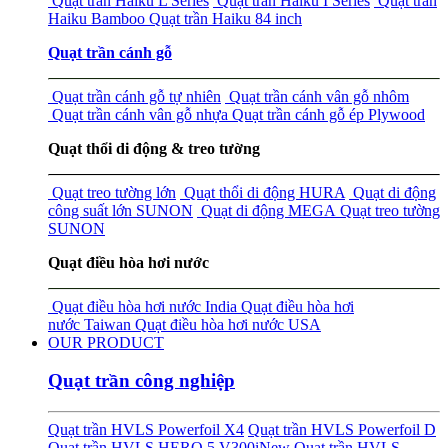
Quạt trần Haiku L Series
Quạt trần Haiku I Series
Quạt trần
Haiku Bamboo
Quạt trần Haiku 84 inch
Quạt trần cánh gỗ
Quạt trần cánh gỗ tự nhiên
Quạt trần cánh vân gỗ nhôm
Quạt trần cánh vân gỗ nhựa
Quạt trần cánh gỗ ép Plywood
Quạt thổi di động & treo tường
Quạt treo tường lớn
Quạt thổi di động HURA
Quạt di động
công suất lớn SUNON
Quạt di động MEGA
Quạt treo tường
SUNON
Quạt điều hòa hơi nước
Quạt điều hòa hơi nước India
Quạt điều hòa hơi
nước Taiwan
Quạt điều hòa hơi nước USA
OUR PRODUCT
Quạt trần công nghiệp
Quạt trần HVLS Powerfoil X4
Quạt trần HVLS Powerfoil D
Quạt trần HVLS HERO 5 V300i
New
Quạt trần HVLS