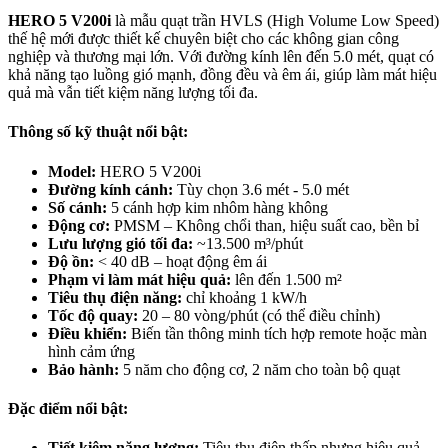
HERO 5 V200i
là mẫu quạt trần HVLS (High Volume Low Speed)
thế hệ mới được thiết kế chuyên biệt cho các không gian công
nghiệp và thương mại lớn. Với đường kính lên đến 5.0 mét, quạt có
khả năng tạo luồng gió mạnh, đồng đều và êm ái, giúp làm mát hiệu
quả mà vẫn tiết kiệm năng lượng tối đa.
Thông số kỹ thuật nổi bật
:
Model:
HERO 5 V200i
Đường kính cánh:
Tùy chọn 3.6 mét - 5.0 mét
Số cánh:
5 cánh hợp kim nhôm hàng không
Động cơ:
PMSM – Không chổi than, hiệu suất cao, bền bỉ
Lưu lượng gió tối đa:
~13.500 m³/phút
Độ ồn:
< 40 dB – hoạt động êm ái
Phạm vi làm mát hiệu quả:
lên đến 1.500 m²
Tiêu thụ điện năng:
chỉ khoảng 1 kW/h
Tốc độ quay:
20 – 80 vòng/phút (có thể điều chỉnh)
Điều khiển:
Biến tần thông minh tích hợp remote hoặc màn
hình cảm ứng
Bảo hành:
5 năm cho động cơ, 2 năm cho toàn bộ quạt
Đặc điểm nổi bật
:
Tiết kiệm năng lượng:
Tiêu thụ điện thấp nhưng hiệu quả