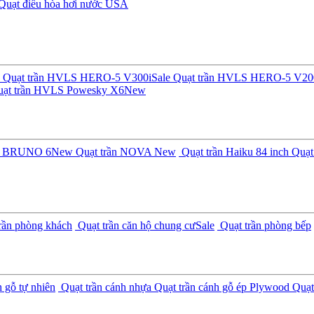
Quạt điều hòa hơi nước USA
Quạt trần HVLS HERO-5 V300i
Sale
Quạt trần HVLS HERO-5 V20
ạt trần HVLS Powesky X6
New
ần BRUNO 6
New
Quạt trần NOVA
New
Quạt trần Haiku 84 inch
Quạt 
rần phòng khách
Quạt trần căn hộ chung cư
Sale
Quạt trần phòng bếp
 gỗ tự nhiên
Quạt trần cánh nhựa
Quạt trần cánh gỗ ép Plywood
Quạt 