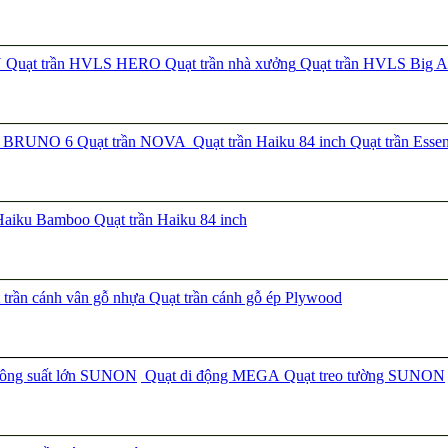
N
Quạt trần HVLS HERO
Quạt trần nhà xưởng
Quạt trần HVLS Big A
ần BRUNO 6
Quạt trần NOVA
Quạt trần Haiku 84 inch
Quạt trần Esse
 Haiku Bamboo
Quạt trần Haiku 84 inch
trần cánh vân gỗ nhựa
Quạt trần cánh gỗ ép Plywood
công suất lớn SUNON
Quạt di động MEGA
Quạt treo tường SUNON