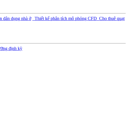
n dân dụng nhà ở
Thiết kế phân tích mô phỏng CFD
Cho thuê quạt
ưỡng định kỳ