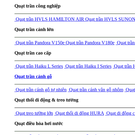
Quạt trần công nghiệp
Quạt trần HVLS HAMILTON AIR
Quạt trần HVLS SUNO
Quạt trần cánh lớn
Quạt trần Pandora V150e
Quạt trần Pandora V180e
Quạt tr
Quạt trần cao cấp
Quạt trần Haiku L Series
Quạt trần Haiku I Series
Quạt trần
Quạt trần cánh gỗ
Quạt trần cánh gỗ tự nhiên
Quạt trần cánh vân gỗ nhôm
Quạt 
Quạt thổi di động & treo tường
Quạt treo tường lớn
Quạt thổi di động HURA
Quạt di động 
Quạt điều hòa hơi nước