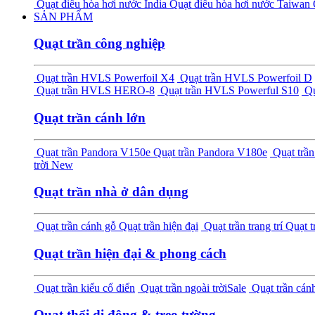
Quạt điều hòa hơi nước India
Quạt điều hòa hơi nước Taiwan
SẢN PHẨM
Quạt trần công nghiệp
Quạt trần HVLS Powerfoil X4
Quạt trần HVLS Powerfoil D
Quạt trần HVLS HERO-8
Quạt trần HVLS Powerful S10
Qu
Quạt trần cánh lớn
Quạt trần Pandora V150e
Quạt trần Pandora V180e
Quạt tr
trời
New
Quạt trần nhà ở dân dụng
Quạt trần cánh gỗ
Quạt trần hiện đại
Quạt trần trang trí
Quạt t
Quạt trần hiện đại & phong cách
Quạt trần kiểu cổ điển
Quạt trần ngoài trời
Sale
Quạt trần cánh
Quạt thổi di động & treo tường