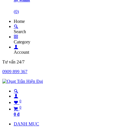
My Wishlist
(
0
)
Home
Search
Category
Account
Tư vấn 24/7
0909 899 367
0
0
0
₫
DANH MỤC