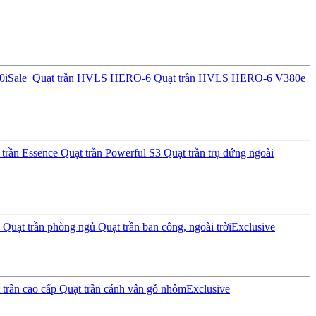
0i
Sale
Quạt trần HVLS HERO-6
Quạt trần HVLS HERO-6 V380e
trần Essence
Quạt trần Powerful S3
Quạt trần trụ đứng ngoài
Quạt trần phòng ngủ
Quạt trần ban công, ngoài trời
Exclusive
trần cao cấp
Quạt trần cánh vân gỗ nhôm
Exclusive