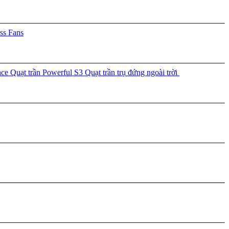
ss Fans
nce
Quạt trần Powerful S3
Quạt trần trụ đứng ngoài trời