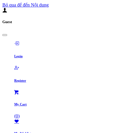
Bỏ qua để đến Nội dung
Guest
Login
Register
My Cart
(
0
)