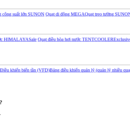
ng công suất lớn SUNON
Quạt di động MEGA
Quạt treo tường SUNO
nước HIMALAYA
Sale
Quạt điều hòa hơi nước TENTCOOLER
Exclusiv
Điều khiển biến tần (VFD)
Bảng điều khiển quản lý (quản lý nhiều quạ
?
.