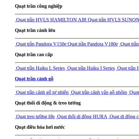
Quạt trần công nghiệp
Quạt trần HVLS HAMILTON AIR
Quạt trần HVLS SUNO
Quạt trần cánh lớn
Quạt trần Pandora V150e
Quạt trần Pandora V180e
Quạt tr
Quạt trần cao cấp
Quạt trần Haiku L Series
Quạt trần Haiku I Series
Quạt trần
Quạt trần cánh gỗ
Quạt trần cánh gỗ tự nhiên
Quạt trần cánh vân gỗ nhôm
Quạt 
Quạt thổi di động & treo tường
Quạt treo tường lớn
Quạt thổi di động HURA
Quạt di động 
Quạt điều hòa hơi nước