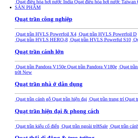
Quạt điều hòa hơi nước India
Quạt điều hòa hơi nước Taiwan
SẢN PHẨM
Quạt trần công nghiệp
Quạt trần HVLS Powerfoil X4
Quạt trần HVLS Powerfoil D
Quạt trần HVLS HERO-8
Quạt trần HVLS Powerful S10
Qu
Quạt trần cánh lớn
Quạt trần Pandora V150e
Quạt trần Pandora V180e
Quạt tr
trời
New
Quạt trần nhà ở dân dụng
Quạt trần cánh gỗ
Quạt trần hiện đại
Quạt trần trang trí
Quạt t
Quạt trần hiện đại & phong cách
Quạt trần kiểu cổ điển
Quạt trần ngoài trời
Sale
Quạt trần cánh
Quạt thổi di động & treo tường