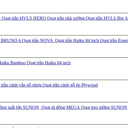
N
Quạt trần HVLS HERO
Quạt trần nhà xưởng
Quạt trần HVLS Big A
ần BRUNO 6
Quạt trần NOVA
Quạt trần Haiku 84 inch
Quạt trần Esse
 Haiku Bamboo
Quạt trần Haiku 84 inch
trần cánh vân gỗ nhựa
Quạt trần cánh gỗ ép Plywood
công suất lớn SUNON
Quạt di động MEGA
Quạt treo tường SUNON