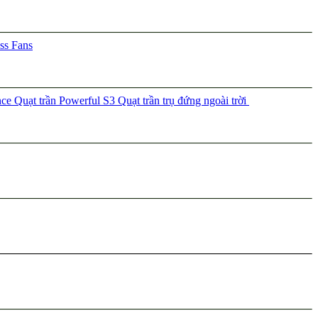
ss Fans
nce
Quạt trần Powerful S3
Quạt trần trụ đứng ngoài trời