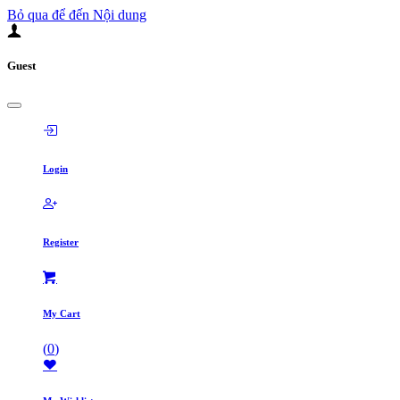
Bỏ qua để đến Nội dung
Guest
Login
Register
My Cart
(
0
)