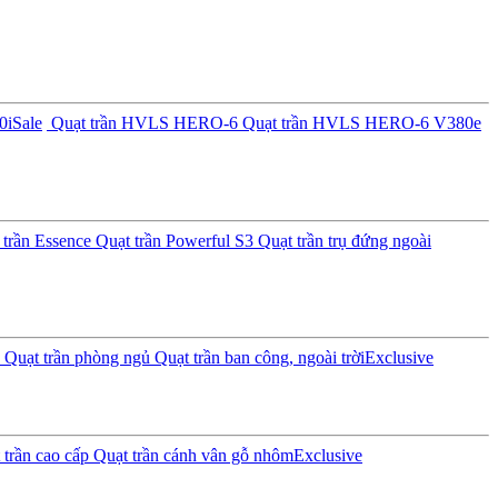
0i
Sale
Quạt trần HVLS HERO-6
Quạt trần HVLS HERO-6 V380e
trần Essence
Quạt trần Powerful S3
Quạt trần trụ đứng ngoài
Quạt trần phòng ngủ
Quạt trần ban công, ngoài trời
Exclusive
trần cao cấp
Quạt trần cánh vân gỗ nhôm
Exclusive