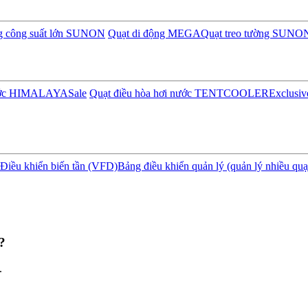
ng công suất lớn SUNON
Quạt di động MEGA
Quạt treo tường SUNO
nước HIMALAYA
Sale
Quạt điều hòa hơi nước TENTCOOLER
Exclusiv
Điều khiển biến tần (VFD)
Bảng điều khiển quản lý (quản lý nhiều quạ
?
.