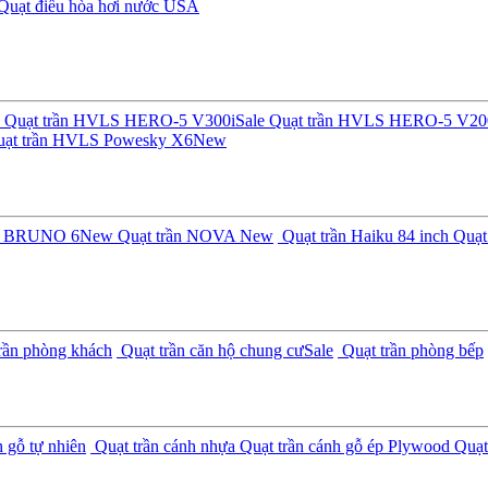
Quạt điều hòa hơi nước USA
Quạt trần HVLS HERO-5 V300i
Sale
Quạt trần HVLS HERO-5 V20
ạt trần HVLS Powesky X6
New
ần BRUNO 6
New
Quạt trần NOVA
New
Quạt trần Haiku 84 inch
Quạt 
rần phòng khách
Quạt trần căn hộ chung cư
Sale
Quạt trần phòng bếp
 gỗ tự nhiên
Quạt trần cánh nhựa
Quạt trần cánh gỗ ép Plywood
Quạt 