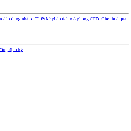
n dân dụng nhà ở
Thiết kế phân tích mô phỏng CFD
Cho thuê quạt
ưỡng định kỳ