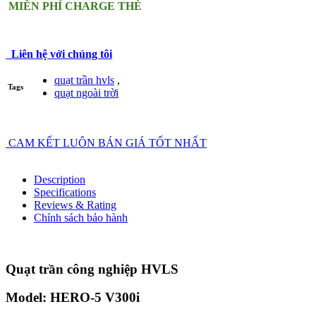
MIỄN PHÍ CHARGE THẺ
Liên hệ với chúng tôi
quạt trần hvls
,
Tags
quạt ngoài trời
CAM KẾT LUÔN BÁN GIÁ TỐT NHẤT
Description
Specifications
Reviews & Rating
Chính sách bảo hành
Quạt trần công nghiệp HVLS
Model: HERO-5 V300i