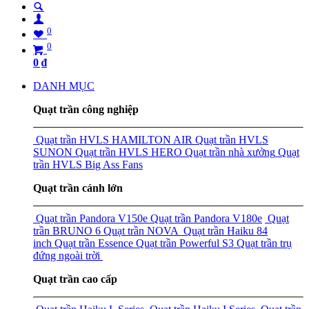
0
0
0
₫
DANH MỤC
Quạt trần công nghiệp
Quạt trần HVLS HAMILTON AIR
Quạt trần HVLS
SUNON
Quạt trần HVLS HERO
Quạt trần nhà xưởng
Quạt
trần HVLS Big Ass Fans
Quạt trần cánh lớn
Quạt trần Pandora V150e
Quạt trần Pandora V180e
Quạt
trần BRUNO 6
Quạt trần NOVA
Quạt trần Haiku 84
inch
Quạt trần Essence
Quạt trần Powerful S3
Quạt trần trụ
đứng ngoài trời
Quạt trần cao cấp