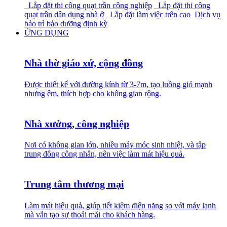
Lắp đặt thi công quạt trần công nghiệp
Lắp đặt thi công
quạt trần dân dụng nhà ở
Lắp đặt làm việc trên cao
Dịch vụ
bảo trì bảo dưỡng định kỳ
ỨNG DỤNG
Nhà thờ giáo xứ, cộng đồng
Được thiết kế với đường kính từ 3-7m, tạo luồng gió mạnh
nhưng êm, thích hợp cho không gian rộng.
Nhà xưởng, công nghiệp
Nơi có không gian lớn, nhiều máy móc sinh nhiệt, và tập
trung đông công nhân, nên việc làm mát hiệu quả.
Trung tâm thương mại
Làm mát hiệu quả, giúp tiết kiệm điện năng so với máy lạnh
mà vẫn tạo sự thoải mái cho khách hàng.