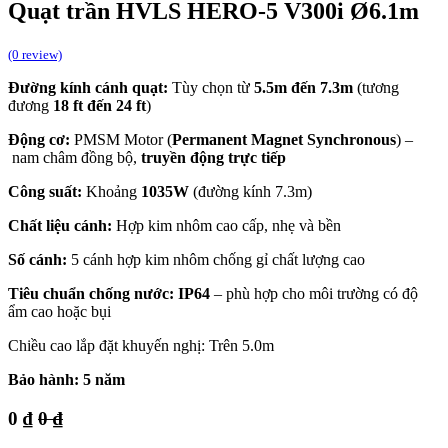
Quạt trần HVLS HERO-5 V300i Ø6.1m
(0 review)
Đường kính cánh quạt:
Tùy chọn từ
5.5m đến 7.3m
(tương
đương
18 ft đến 24 ft
)
Động cơ:
PMSM Motor (
Permanent Magnet Synchronous
) –
nam châm đồng bộ,
truyền động trực tiếp
Công suất:
Khoảng
1035W
(đường kính 7.3m)
Chất liệu cánh:
Hợp kim nhôm cao cấp, nhẹ và bền
Số cánh:
5 cánh hợp kim nhôm chống gỉ chất lượng cao
Tiêu chuẩn chống nước:
IP64
– phù hợp cho môi trường có độ
ẩm cao hoặc bụi
Chiều cao lắp đặt khuyến nghị: Trên 5.0m
Bảo hành:
5 năm
0
₫
0
₫