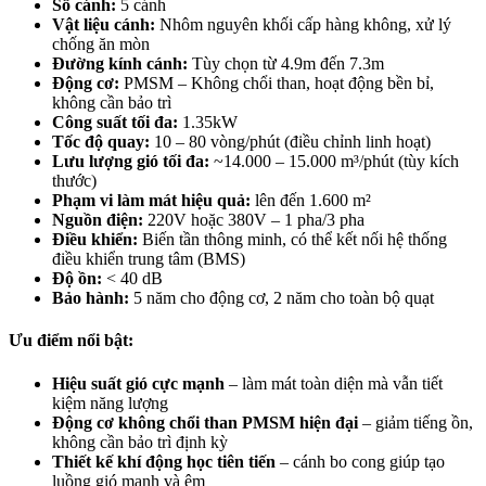
Số cánh:
5 cánh
Vật liệu cánh:
Nhôm nguyên khối cấp hàng không, xử lý
chống ăn mòn
Đường kính cánh:
Tùy chọn từ 4.9m đến 7.3m
Động cơ:
PMSM – Không chổi than, hoạt động bền bỉ,
không cần bảo trì
Công suất tối đa:
1.35kW
Tốc độ quay:
10 – 80 vòng/phút (điều chỉnh linh hoạt)
Lưu lượng gió tối đa:
~14.000 – 15.000 m³/phút (tùy kích
thước)
Phạm vi làm mát hiệu quả:
lên đến 1.600 m²
Nguồn điện:
220V hoặc 380V – 1 pha/3 pha
Điều khiển:
Biến tần thông minh, có thể kết nối hệ thống
điều khiển trung tâm (BMS)
Độ ồn:
< 40 dB
Bảo hành:
5 năm cho động cơ, 2 năm cho toàn bộ quạt
Ưu điểm nổi bật
:
Hiệu suất gió cực mạnh
– làm mát toàn diện mà vẫn tiết
kiệm năng lượng
Động cơ không chổi than PMSM hiện đại
– giảm tiếng ồn,
không cần bảo trì định kỳ
Thiết kế khí động học tiên tiến
– cánh bo cong giúp tạo
luồng gió mạnh và êm