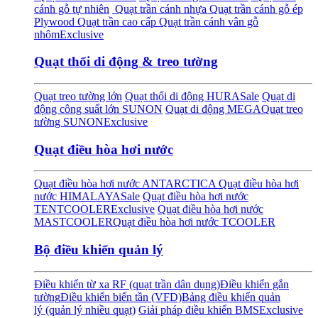
cánh gỗ tự nhiên
Quạt trần cánh nhựa
Quạt trần cánh gỗ ép
Plywood
Quạt trần cao cấp
Quạt trần cánh vân gỗ
nhôm
Exclusive
Quạt thổi di động & treo tường
Quạt treo tường lớn
Quạt thổi di động HURA
Sale
Quạt di
động công suất lớn SUNON
Quạt di động MEGA
Quạt treo
tường SUNON
Exclusive
Quạt điều hòa hơi nước
Quạt điều hòa hơi nước ANTARCTICA
Quạt điều hòa hơi
nước HIMALAYA
Sale
Quạt điều hòa hơi nước
TENTCOOLER
Exclusive
Quạt điều hòa hơi nước
MASTCOOLER
Quạt điều hòa hơi nước TCOOLER
Bộ điều khiển quản lý
Điều khiển từ xa RF (quạt trần dân dụng)
Điều khiển gắn
tường
Điều khiển biến tần (VFD)
Bảng điều khiển quản
lý (quản lý nhiều quạt)
Giải pháp điều khiển BMS
Exclusive