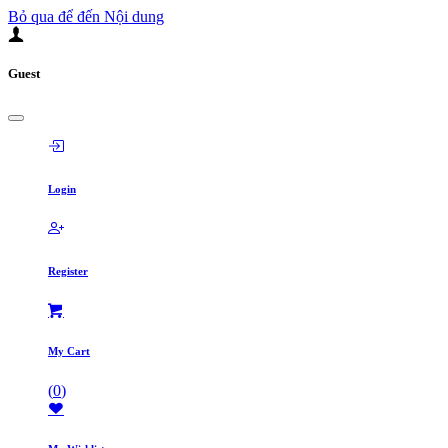
Bỏ qua để đến Nội dung
Guest
Login
Register
My Cart
(
0
)