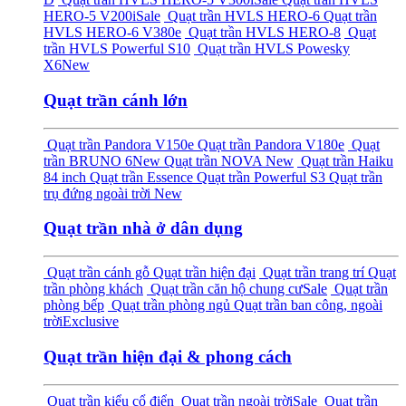
HERO-5 V200i
Sale
Quạt trần HVLS HERO-6
Quạt trần
HVLS HERO-6 V380e
Quạt trần HVLS HERO-8
Quạt
trần HVLS Powerful S10
Quạt trần HVLS Powesky
X6
New
Quạt trần cánh lớn
Quạt trần Pandora V150e
Quạt trần Pandora V180e
Quạt
trần BRUNO 6
New
Quạt trần NOVA
New
Quạt trần Haiku
84 inch
Quạt trần Essence
Quạt trần Powerful S3
Quạt trần
trụ đứng ngoài trời
New
Quạt trần nhà ở dân dụng
Quạt trần cánh gỗ
Quạt trần hiện đại
Quạt trần trang trí
Quạt
trần phòng khách
Quạt trần căn hộ chung cư
Sale
Quạt trần
phòng bếp
Quạt trần phòng ngủ
Quạt trần ban công, ngoài
trời
Exclusive
Quạt trần hiện đại & phong cách
Quạt trần kiểu cổ điển
Quạt trần ngoài trời
Sale
Quạt trần