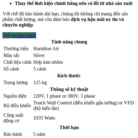
Thay thế linh kiện chính hãng nếu có lỗi từ nhà sản xuất
Với chế độ bảo hành dài hạn, chúng tôi không chỉ mang đến sản
phẩm chất lượng, mà còn đảm bảo
dịch vụ hậu mãi uy tín và
chuyên nghiệp
.
Hỗ trợ
bảo hành
Tính năng chung
Thương hiệu
Hamilton Air
Màu sắc
Sliver
Chất liệu cánh
Hợp kim nhôm
Số cánh
5 cánh
Kích thước
Trọng lượng
125 kg
Thông số kỹ thuật
Nguồn điện
220V, 1 phase
or
380V, 3 phase
Touch Wall Control (điều khiển gắn tường)
or
VFD
Bộ điều khiển
(Bộ biến tần)
Công suất
1035 Watts
động cơ
Thời hạn
Bảo hành
5 năm