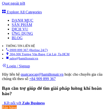
Quạt ngoài trời
Explore All Categories
DANH MỤC
SẢN PHẨM
DỊCH VỤ
ỨNG DỤNG
BLOG
THÔNG TIN LIÊN HỆ
0909 899 367 (Hotline 24/7)
304-306 Trương Văn Bang, Cát Lái, Tp.HCM
sales@hamiltonair.vn
Login
/
Signup
Hãy liên hệ
quatcaocap@hamiltonair.vn
hoặc cho chuyên gia của
chúng tôi theo số
+84 909 899 367
Bạn cần trợ giúp để tìm giải pháp luồng khí hoàn
hảo?
Kết nối với
Zalo ​​​​Business
Bán hàng