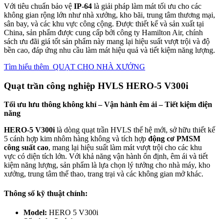
Với tiêu chuẩn bảo vệ
IP-64
là giải pháp làm mát tối ưu cho các
không gian rộng lớn như nhà xưởng, kho bãi, trung tâm thương mại,
sân bay, và các khu vực công cộng. Được thiết kế và sản xuất tại
China, sản phẩm được cung cấp bởi công ty Hamilton Air, chính
sách ưu đãi giá tốt sản phẩm này mang lại hiệu suất vượt trội và độ
bền cao, đáp ứng nhu cầu làm mát hiệu quả và tiết kiệm năng lượng.
Tìm hiểu thêm
QUẠT CHO NHÀ XƯỞNG
Quạt trần công nghiệp HVLS HERO-5 V300i
Tối ưu lưu thông không khí – Vận hành êm ái – Tiết kiệm điện
năng
HERO-5 V300i
là dòng quạt trần HVLS thế hệ mới, sở hữu thiết kế
5 cánh hợp kim nhôm hàng không và tích hợp
động cơ PMSM
công suất cao
, mang lại hiệu suất làm mát vượt trội cho các khu
vực có diện tích lớn. Với khả năng vận hành ổn định, êm ái và tiết
kiệm năng lượng, sản phẩm là lựa chọn lý tưởng cho nhà máy, kho
xưởng, trung tâm thể thao, trang trại và các không gian mở khác.
Thông số kỹ thuật chính
:
Model:
HERO 5 V300i