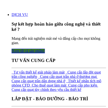
DỊCH VỤ
Sự kết hợp hoàn hảo giữa công nghệ và thiết
kế ?
Mang đến trải nghiệm mát mẻ và đẳng cấp cho mọi không
gian.
Xem tất cả sả​​​​n phẩm
TƯ VẤN CUNG CẤP
Tư vấn thiết kế giải pháp làm mát
Cung cấp lắp đặt quạt
trần công nghiệp
Cung cấp quạt trần nhà ở thương mại
Cung cấp quạt trần dân dụng nhà ở
Thiết kế phân tích mô
phỏng CFD
Cho thuê quạt làm mát
Cung cấp phụ kiện
Cung cấp quạt tùy chỉnh theo yêu cầu thiết kế
LẮP ĐẶT - BẢO DƯỠNG - BẢO TRÌ