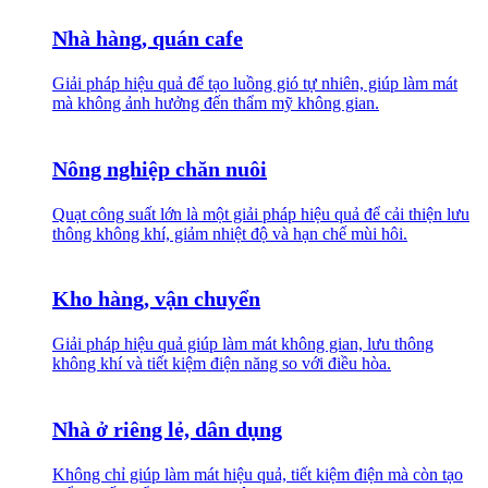
Nhà hàng, quán cafe
Giải pháp hiệu quả để tạo luồng gió tự nhiên, giúp làm mát
mà không ảnh hưởng đến thẩm mỹ không gian.
Nông nghiệp chăn nuôi
Quạt công suất lớn là một giải pháp hiệu quả để cải thiện lưu
thông không khí, giảm nhiệt độ và hạn chế mùi hôi.
Kho hàng, vận chuyển
Giải pháp hiệu quả giúp làm mát không gian, lưu thông
không khí và tiết kiệm điện năng so với điều hòa.
Nhà ở riêng lẻ, dân dụng
Không chỉ giúp làm mát hiệu quả, tiết kiệm điện mà còn tạo