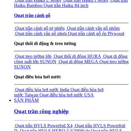
Quạt trần Haiku L Series
Quạt trần Haiku I Series
Quạt trần
Haiku Bamboo
Quạt trần Haiku 84 inch
Quạt trần cánh gỗ
Quạt trần cánh gỗ tự nhiên
Quạt trần cánh vân gỗ nhôm
Quạt trần cánh vân gỗ nhựa
Quạt trần cánh gỗ ép Plywood
Quạt thổi di động & treo tường
Quạt treo tường lớn
Quạt thổi di động HURA
Quạt di động
công suất lớn SUNON
Quạt di động MEGA
Quạt treo tường
SUNON
Quạt điều hòa hơi nước
Quạt điều hòa hơi nước India
Quạt điều hòa hơi
nước Taiwan
Quạt điều hòa hơi nước USA
SẢN PHẨM
Quạt trần công nghiệp
Quạt trần HVLS Powerfoil X4
Quạt trần HVLS Powerfoil
D
Quạt trần HVLS HERO-5 V300i
Sale
Quạt trần HVLS