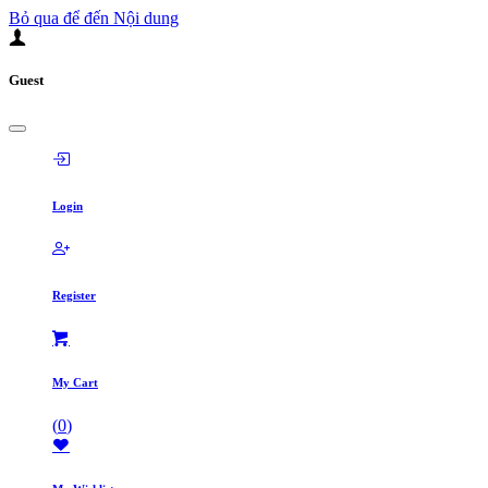
Bỏ qua để đến Nội dung
Guest
Login
Register
My Cart
(
0
)