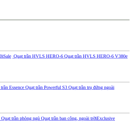
0i
Sale
Quạt trần HVLS HERO-6
Quạt trần HVLS HERO-6 V380e
trần Essence
Quạt trần Powerful S3
Quạt trần trụ đứng ngoài
Quạt trần phòng ngủ
Quạt trần ban công, ngoài trời
Exclusive