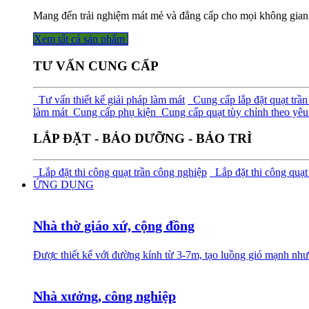
Mang đến trải nghiệm mát mẻ và đẳng cấp cho mọi không gian
Xem tất cả sả​​​​n phẩm
TƯ VẤN CUNG CẤP
Tư vấn thiết kế giải pháp làm mát
Cung cấp lắp đặt quạt trần
làm mát
Cung cấp phụ kiện
Cung cấp quạt tùy chỉnh theo yêu 
LẮP ĐẶT - BẢO DƯỠNG - BẢO TRÌ
Lắp đặt thi công quạt trần công nghiệp
Lắp đặt thi công quạt
ỨNG DỤNG
Nhà thờ giáo xứ, cộng đồng
Được thiết kế với đường kính từ 3-7m, tạo luồng gió mạnh như
Nhà xưởng, công nghiệp