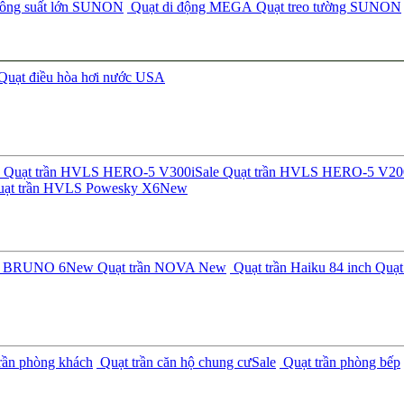
công suất lớn SUNON
Quạt di động MEGA
Quạt treo tường SUNON
Quạt điều hòa hơi nước USA
Quạt trần HVLS HERO-5 V300i
Sale
Quạt trần HVLS HERO-5 V20
ạt trần HVLS Powesky X6
New
ần BRUNO 6
New
Quạt trần NOVA
New
Quạt trần Haiku 84 inch
Quạt 
rần phòng khách
Quạt trần căn hộ chung cư
Sale
Quạt trần phòng bếp