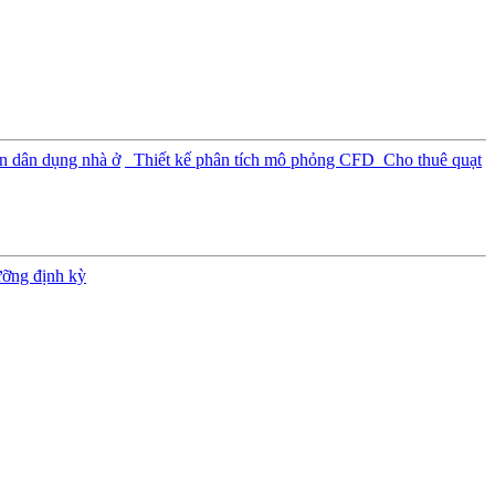
n dân dụng nhà ở
Thiết kế phân tích mô phỏng CFD
Cho thuê quạt
ưỡng định kỳ