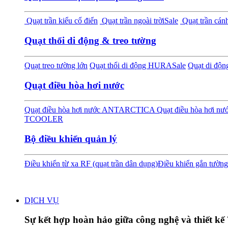
Quạt trần kiểu cổ điển
Quạt trần ngoài trời
Sale
Quạt trần cánh
Quạt thổi di động & treo tường
Quạt treo tường lớn
Quạt thổi di động HURA
Sale
Quạt di độ
Quạt điều hòa hơi nước
Quạt điều hòa hơi nước ANTARCTICA
Quạt điều hòa hơi 
TCOOLER
Bộ điều khiển quản lý
Điều khiển từ xa RF (quạt trần dân dụng)
Điều khiển gắn tường
DỊCH VỤ
Sự kết hợp hoàn hảo giữa công nghệ và thiết kế 