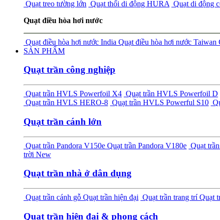
Quạt treo tường lớn
Quạt thổi di động HURA
Quạt di động 
Quạt điều hòa hơi nước
Quạt điều hòa hơi nước India
Quạt điều hòa hơi nước Taiwan
SẢN PHẨM
Quạt trần công nghiệp
Quạt trần HVLS Powerfoil X4
Quạt trần HVLS Powerfoil D
Quạt trần HVLS HERO-8
Quạt trần HVLS Powerful S10
Qu
Quạt trần cánh lớn
Quạt trần Pandora V150e
Quạt trần Pandora V180e
Quạt tr
trời
New
Quạt trần nhà ở dân dụng
Quạt trần cánh gỗ
Quạt trần hiện đại
Quạt trần trang trí
Quạt t
Quạt trần hiện đại & phong cách