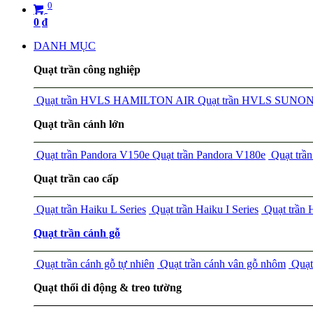
0
0
₫
DANH MỤC
Quạt trần công nghiệp
Quạt trần HVLS HAMILTON AIR
Quạt trần HVLS SUNO
Quạt trần cánh lớn
Quạt trần Pandora V150e
Quạt trần Pandora V180e
Quạt tr
Quạt trần cao cấp
Quạt trần Haiku L Series
Quạt trần Haiku I Series
Quạt trần
Quạt trần cánh gỗ
Quạt trần cánh gỗ tự nhiên
Quạt trần cánh vân gỗ nhôm
Quạt 
Quạt thổi di động & treo tường