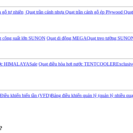
 gỗ tự nhiên
Quạt trần cánh nhựa
Quạt trần cánh gỗ ép Plywood
Quạt 
ng công suất lớn SUNON
Quạt di động MEGA
Quạt treo tường SUNO
nước HIMALAYA
Sale
Quạt điều hòa hơi nước TENTCOOLER
Exclusiv
Điều khiển biến tần (VFD)
Bảng điều khiển quản lý (quản lý nhiều quạ
?