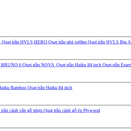
N
Quạt trần HVLS HERO
Quạt trần nhà xưởng
Quạt trần HVLS Big A
ần BRUNO 6
Quạt trần NOVA
Quạt trần Haiku 84 inch
Quạt trần Esse
 Haiku Bamboo
Quạt trần Haiku 84 inch
trần cánh vân gỗ nhựa
Quạt trần cánh gỗ ép Plywood