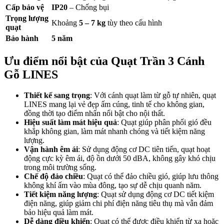
Cấp bảo vệ
IP20
– Chống bụi
Trọng lượng
Khoảng
5 – 7 kg
tùy theo cấu hình
quạt
Bảo hành
5 năm
Ưu điểm nổi bật của Quạt Trần 3 Cánh
Gỗ LINES
Thiết kế sang trọng
: Với cánh quạt làm từ gỗ tự nhiên, quạt
LINES mang lại vẻ đẹp ấm cúng, tinh tế cho không gian,
đồng thời tạo điểm nhấn nổi bật cho nội thất.
Hiệu suất làm mát hiệu quả
: Quạt giúp phân phối gió đều
khắp không gian, làm mát nhanh chóng và tiết kiệm năng
lượng.
Vận hành êm ái
: Sử dụng động cơ DC tiên tiến, quạt hoạt
động cực kỳ êm ái, độ ồn dưới 50 dBA, không gây khó chịu
trong môi trường sống.
Chế độ đảo chiều
: Quạt có thể đảo chiều gió, giúp lưu thông
không khí ấm vào mùa đông, tạo sự dễ chịu quanh năm.
Tiết kiệm năng lượng
: Quạt sử dụng động cơ DC tiết kiệm
điện năng, giúp giảm chi phí điện năng tiêu thụ mà vẫn đảm
bảo hiệu quả làm mát.
Dễ dàng điều khiển
: Quạt có thể được điều khiển từ xa hoặc