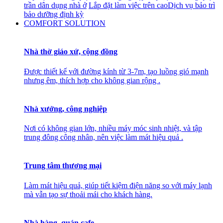
trần dân dụng nhà ở
Lắp đặt làm việc trên cao
Dịch vụ bảo trì
bảo dưỡng định kỳ
COMFORT SOLUTION
Nhà thờ giáo xứ, cộng đồng
Được thiết kế với đường kính từ 3-7m, tạo luồng gió mạnh
nhưng êm, thích hợp cho không gian rộng .
Nhà xưởng, công nghiệp
Nơi có không gian lớn, nhiều máy móc sinh nhiệt, và tập
trung đông công nhân, nên việc làm mát hiệu quả .
Trung tâm thương mại
Làm mát hiệu quả, giúp tiết kiệm điện năng so với máy lạnh
mà vẫn tạo sự thoải mái cho khách hàng.
Nhà hàng, quán cafe