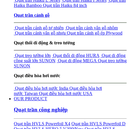
Quạt trần Haiku L Series
Quạt trần Haiku I Series
Quạt trần
Haiku Bamboo
Quạt trần Haiku 84 inch
Quạt trần cánh gỗ
Quạt trần cánh gỗ tự nhiên
Quạt trần cánh vân gỗ nhôm
Quạt trần cánh vân gỗ nhựa
Quạt trần cánh gỗ ép Plywood
Quạt thổi di động & treo tường
Quạt treo tường lớn
Quạt thổi di động HURA
Quạt di động
công suất lớn SUNON
Quạt di động MEGA
Quạt treo tường
SUNON
Quạt điều hòa hơi nước
Quạt điều hòa hơi nước India
Quạt điều hòa hơi
nước Taiwan
Quạt điều hòa hơi nước USA
OUR PRODUCT
Quạt trần công nghiệp
Quạt trần HVLS Powerfoil X4
Quạt trần HVLS Powerfoil D
Quạt trần HVLS HERO 5 V300i
New
Quạt trần HVLS