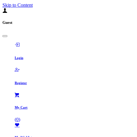
Skip to Content
Guest
Login
Register
My Cart
(
0
)