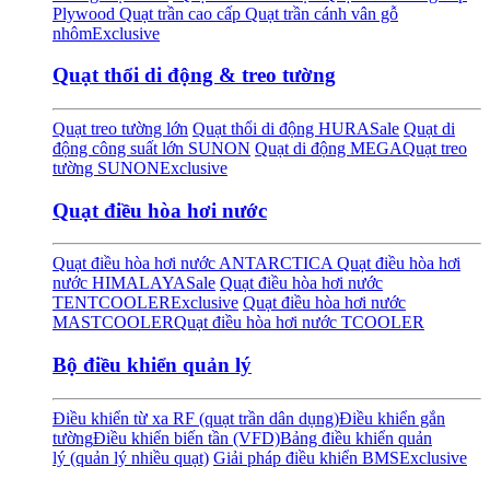
Plywood
Quạt trần cao cấp
Quạt trần cánh vân gỗ
nhôm
Exclusive
Quạt thổi di động & treo tường
Quạt treo tường lớn
Quạt thổi di động HURA
Sale
Quạt di
động công suất lớn SUNON
Quạt di động MEGA
Quạt treo
tường SUNON
Exclusive
Quạt điều hòa hơi nước
Quạt điều hòa hơi nước ANTARCTICA
Quạt điều hòa hơi
nước HIMALAYA
Sale
Quạt điều hòa hơi nước
TENTCOOLER
Exclusive
Quạt điều hòa hơi nước
MASTCOOLER
Quạt điều hòa hơi nước TCOOLER
Bộ điều khiển quản lý
Điều khiển từ xa RF (quạt trần dân dụng)
Điều khiển gắn
tường
Điều khiển biến tần (VFD)
Bảng điều khiển quản
lý (quản lý nhiều quạt)
Giải pháp điều khiển BMS
Exclusive