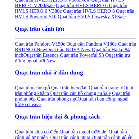
HERO 5 V200i
Sale
Quạt trần HVLS HERO 6
Quạt trần
HVLS HERO 6 V380e
Quạt trần HVLS HERO 8
Quạt trần
HVLS Powerful S10
Quạt trần HVLS Powesky X6
Sale
Quạt trần cánh lớn
Quạt trần Pandora V150e
Quạt trần Pandora V180e
Quạt trần
BRUNO 6
New
Quạt trần NOVA
New
Quạt trần Haiku 84
inch
Quạt trần Essence
Quạt trần Powerful S3
Quạt trần trụ
đứng ngoài trời
New
Quạt trần nhà ở dân dụng
Quạt trần cánh gỗ
Quạt trần hiện đại
Quạt trần trang trí
Quạt
trần phòng khách
Quạt trần căn hộ chung cư
Sale
Quạt trần
phòng bếp
Quạt trần phòng ngủ
Quạt trần ban công, ngoài
trời
Exclusive
Quạt trần hiện đại & phong cách
Quạt trần kiểu cổ điển
Quạt trần ngoài trời
Sale
Quạt trần
cánh gỗ tự nhiên
Quạt trần cánh nhựa
Quạt trần cánh gỗ ép