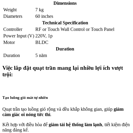
Dimensions
Weight
7 kg
Diameters
60 inches
Technical Specification
Controller
RF
or
Touch Wall Control
or
Touch Panel
Power Input (V)
220V, 1p
Motor
BLDC
Duration
Duration
5 năm
Việc lắp đặt quạt trần mang lại nhiều lợi ích vượt
trội:
Tạo luồng gió mát tự nhiên
Quạt trần tạo luồng gió rộng và đều khắp không gian, giúp
giảm
cảm giác oi nóng tức thì
.
Kết hợp với điều hòa để
giảm tải hệ thống làm lạnh
, tiết kiệm điện
năng đáng kể.