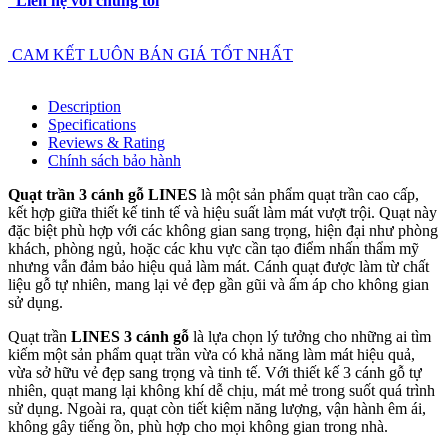
Liên hệ với chúng tôi
CAM KẾT LUÔN BÁN GIÁ TỐT NHẤT
Description
Specifications
Reviews & Rating
Chính sách bảo hành
Quạt trần 3 cánh gỗ LINES
là một sản phẩm quạt trần cao cấp,
kết hợp giữa thiết kế tinh tế và hiệu suất làm mát vượt trội. Quạt này
đặc biệt phù hợp với các không gian sang trọng, hiện đại như phòng
khách, phòng ngủ, hoặc các khu vực cần tạo điểm nhấn thẩm mỹ
nhưng vẫn đảm bảo hiệu quả làm mát. Cánh quạt được làm từ chất
liệu gỗ tự nhiên, mang lại vẻ đẹp gần gũi và ấm áp cho không gian
sử dụng.
Quạt trần
LINES 3 cánh gỗ
là lựa chọn lý tưởng cho những ai tìm
kiếm một sản phẩm quạt trần vừa có khả năng làm mát hiệu quả,
vừa sở hữu vẻ đẹp sang trọng và tinh tế. Với thiết kế 3 cánh gỗ tự
nhiên, quạt mang lại không khí dễ chịu, mát mẻ trong suốt quá trình
sử dụng. Ngoài ra, quạt còn tiết kiệm năng lượng, vận hành êm ái,
không gây tiếng ồn, phù hợp cho mọi không gian trong nhà.