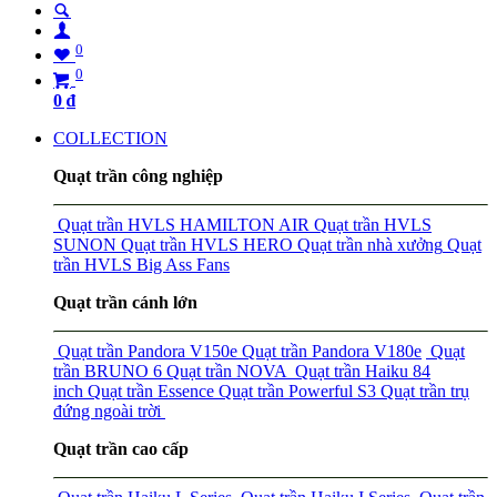
0
0
0
₫
COLLECTION
Quạt trần công nghiệp
Quạt trần HVLS HAMILTON AIR
Quạt trần HVLS
SUNON
Quạt trần HVLS HERO
Quạt trần nhà xưởng
Quạt
trần HVLS Big Ass Fans
Quạt trần cánh lớn
Quạt trần Pandora V150e
Quạt trần Pandora V180e
Quạt
trần BRUNO 6
Quạt trần NOVA
Quạt trần Haiku 84
inch
Quạt trần Essence
Quạt trần Powerful S3
Quạt trần trụ
đứng ngoài trời
Quạt trần cao cấp