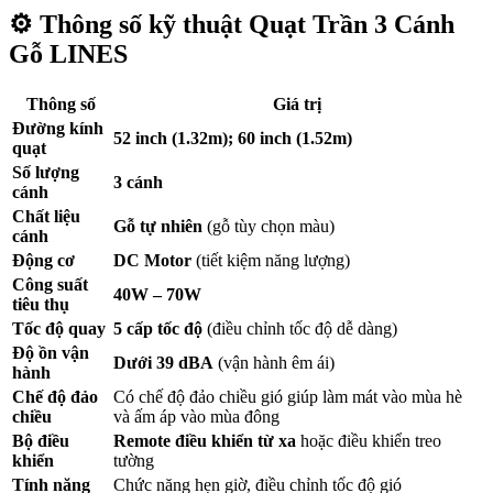
⚙️
Thông số kỹ thuật Quạt Trần 3 Cánh
Gỗ LINES
Thông số
Giá trị
Đường kính
52 inch (1.32m); 60 inch (1.52m)
quạt
Số lượng
3 cánh
cánh
Chất liệu
Gỗ tự nhiên
(gỗ tùy chọn màu)
cánh
Động cơ
DC Motor
(tiết kiệm năng lượng)
Công suất
40W – 70W
tiêu thụ
Tốc độ quay
5 cấp tốc độ
(điều chỉnh tốc độ dễ dàng)
Độ ồn vận
Dưới 39 dBA
(vận hành êm ái)
hành
Chế độ đảo
Có chế độ đảo chiều gió giúp làm mát vào mùa hè
chiều
và ấm áp vào mùa đông
Bộ điều
Remote điều khiển từ xa
hoặc điều khiển treo
khiển
tường
Tính năng
Chức năng hẹn giờ, điều chỉnh tốc độ gió