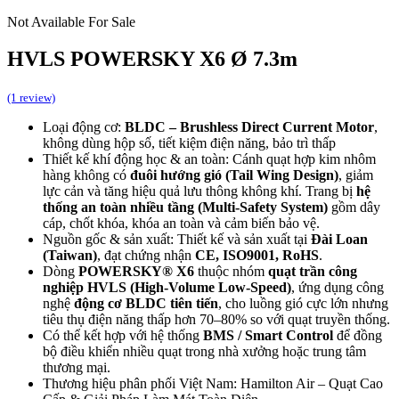
Not Available For Sale
HVLS POWERSKY X6 Ø 7.3m
(1 review)
Loại động cơ:
BLDC – Brushless Direct Current Motor
,
không dùng hộp số, tiết kiệm điện năng, bảo trì thấp
Thiết kế khí động học & an toàn: Cánh quạt hợp kim nhôm
hàng không có
đuôi hướng gió (Tail Wing Design)
, giảm
lực cản và tăng hiệu quả lưu thông không khí. Trang bị
hệ
thống an toàn nhiều tầng (Multi-Safety System)
gồm dây
cáp, chốt khóa, khóa an toàn và cảm biến bảo vệ.
Nguồn gốc & sản xuất: Thiết kế và sản xuất tại
Đài Loan
(Taiwan)
, đạt chứng nhận
CE, ISO9001, RoHS
.
Dòng
POWERSKY® X6
thuộc nhóm
quạt trần công
nghiệp HVLS (High-Volume Low-Speed)
, ứng dụng công
nghệ
động cơ BLDC tiên tiến
, cho luồng gió cực lớn nhưng
tiêu thụ điện năng thấp hơn 70–80% so với quạt truyền thống.
Có thể kết hợp với hệ thống
BMS / Smart Control
để đồng
bộ điều khiển nhiều quạt trong nhà xưởng hoặc trung tâm
thương mại.
Thương hiệu phân phối Việt Nam: Hamilton Air – Quạt Cao