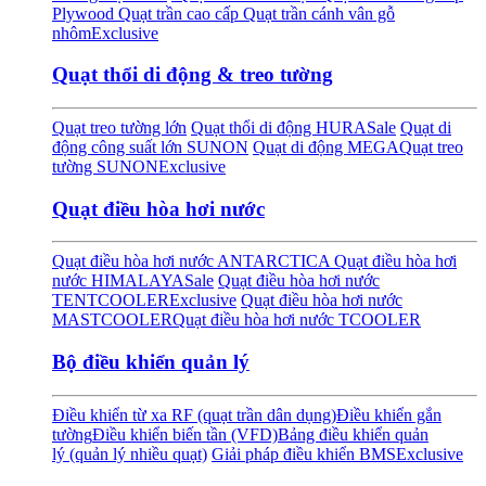
Plywood
Quạt trần cao cấp
Quạt trần cánh vân gỗ
nhôm
Exclusive
Quạt thổi di động & treo tường
Quạt treo tường lớn
Quạt thổi di động HURA
Sale
Quạt di
động công suất lớn SUNON
Quạt di động MEGA
Quạt treo
tường SUNON
Exclusive
Quạt điều hòa hơi nước
Quạt điều hòa hơi nước ANTARCTICA
Quạt điều hòa hơi
nước HIMALAYA
Sale
Quạt điều hòa hơi nước
TENTCOOLER
Exclusive
Quạt điều hòa hơi nước
MASTCOOLER
Quạt điều hòa hơi nước TCOOLER
Bộ điều khiển quản lý
Điều khiển từ xa RF (quạt trần dân dụng)
Điều khiển gắn
tường
Điều khiển biến tần (VFD)
Bảng điều khiển quản
lý (quản lý nhiều quạt)
Giải pháp điều khiển BMS
Exclusive