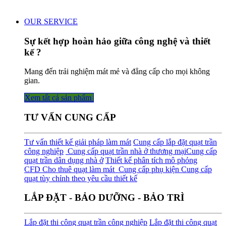
OUR SERVICE
Sự kết hợp hoàn hảo giữa công nghệ và thiết
kế ?
Mang đến trải nghiệm mát mẻ và đẳng cấp cho mọi không
gian.
Xem tất cả sản phẩm
TƯ VẤN CUNG CẤP
Tư vấn thiết kế giải pháp làm mát
Cung cấp lắp đặt quạt trần
công nghiệp
Cung cấp quạt trần nhà ở thương mại
Cung cấp
quạt trần dân dụng nhà ở
Thiết kế phân tích mô phỏng
CFD
Cho thuê quạt làm mát
Cung cấp phụ kiện
Cung cấp
quạt tùy chỉnh theo yêu cầu thiết kế
LẮP ĐẶT - BẢO DƯỠNG - BẢO TRÌ
Lắp đặt thi công quạt trần công nghiệp
Lắp đặt thi công quạt