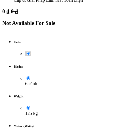
Cấp & Giải Pháp Làm Mát Toàn Diện
0
₫
0
₫
Not Available For Sale
Color
Blades
6 cánh
Weight
125 kg
Motor (Watts)