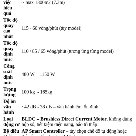
việc
~ max 1800m2 (7.3m)
hiệu
quả
Tốc độ
quay
115 - 60 vòng/phút (tùy model)
cao
nhất
Tốc độ
quay
110 / 85 / 65 vòng/phút (tương ứng từng model)
định
mức
Công
suất
480 W - 1150 W
định
mức
Trọng
100 kg - 165kg
lượng
Độ ồn
vận
~42 dB - 38 dB – vận hành êm, ổn định
hành
Loại
BLDC – Brushless Direct Current Motor
, không dùng
động cơ
hộp số, tiết kiệm điện năng, bảo trì thấp
Bộ điều
AP Smart Controller
– tùy chọn chế độ tự động hoặc