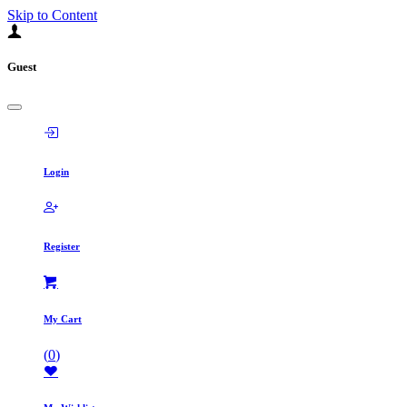
Skip to Content
Guest
Login
Register
My Cart
(
0
)