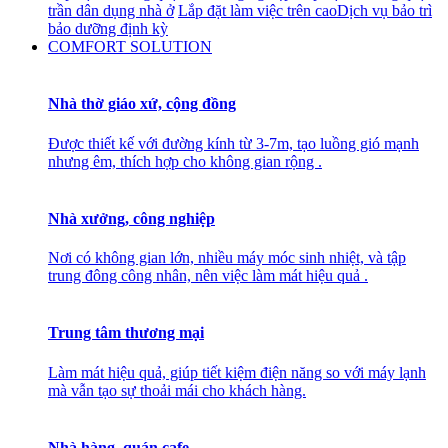
trần dân dụng nhà ở
Lắp đặt làm việc trên cao
Dịch vụ bảo trì
bảo dưỡng định kỳ
COMFORT SOLUTION
Nhà thờ giáo xứ, cộng đồng
Được thiết kế với đường kính từ 3-7m, tạo luồng gió mạnh
nhưng êm, thích hợp cho không gian rộng .
Nhà xưởng, công nghiệp
Nơi có không gian lớn, nhiều máy móc sinh nhiệt, và tập
trung đông công nhân, nên việc làm mát hiệu quả .
Trung tâm thương mại
Làm mát hiệu quả, giúp tiết kiệm điện năng so với máy lạnh
mà vẫn tạo sự thoải mái cho khách hàng.
Nhà hàng, quán cafe