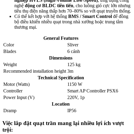
nghiệp HVLS (High-Volume Low-Speed)
, ứng dụng công
nghệ
động cơ BLDC tiên tiến
, cho luồng gió cực lớn nhưng
tiêu thụ điện năng thấp hơn 70–80% so với quạt truyền thống.
Có thể kết hợp với hệ thống
BMS / Smart Control
để đồng
bộ điều khiển nhiều quạt trong nhà xưởng hoặc trung tâm
thương mại.
General Features
Color
Sliver
Blades
6 cánh
Dimensions
Weight
125 kg
Recommended installation height
3m
Technical Specification
Motor (Watts)
1150 W
Controller
Smart AP Controller PSX6
Power Input (V)
220V, 1p
Location
Dramp
IP56
Việc lắp đặt quạt trần mang lại nhiều lợi ích vượt
trội: