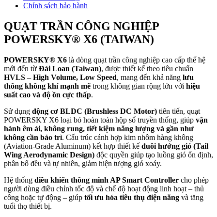
Chính sách bảo hành
QUẠT TRẦN CÔNG NGHIỆP
POWERSKY® X6 (TAIWAN)
POWERSKY® X6
là dòng quạt trần công nghiệp cao cấp thế hệ
mới đến từ
Đài Loan (Taiwan)
, được thiết kế theo tiêu chuẩn
HVLS – High Volume, Low Speed
, mang đến khả năng
lưu
thông không khí mạnh mẽ
trong không gian rộng lớn với
hiệu
suất cao và độ ồn cực thấp
.
Sử dụng
động cơ BLDC (Brushless DC Motor)
tiên tiến, quạt
POWERSKY X6 loại bỏ hoàn toàn hộp số truyền thống, giúp
vận
hành êm ái, không rung, tiết kiệm năng lượng và gần như
không cần bảo trì
. Cấu trúc cánh hợp kim nhôm hàng không
(Aviation-Grade Aluminum) kết hợp thiết kế
đuôi hướng gió (Tail
Wing Aerodynamic Design)
độc quyền giúp tạo luồng gió ổn định,
phân bố đều và tự nhiên, giảm hiện tượng gió xoáy.
Hệ thống
điều khiển thông minh AP Smart Controller
cho phép
người dùng điều chỉnh tốc độ và chế độ hoạt động linh hoạt – thủ
công hoặc tự động – giúp
tối ưu hóa tiêu thụ điện năng
và tăng
tuổi thọ thiết bị.