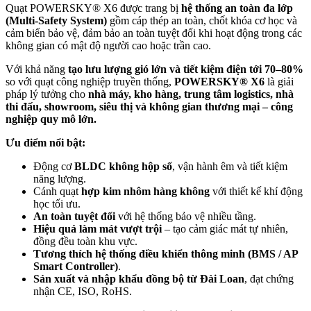
Quạt POWERSKY® X6 được trang bị
hệ thống an toàn đa lớp
(Multi-Safety System)
gồm cáp thép an toàn, chốt khóa cơ học và
cảm biến bảo vệ, đảm bảo an toàn tuyệt đối khi hoạt động trong các
không gian có mật độ người cao hoặc trần cao.
Với khả năng
tạo lưu lượng gió lớn và tiết kiệm điện tới 70–80%
so với quạt công nghiệp truyền thống,
POWERSKY® X6
là giải
pháp lý tưởng cho
nhà máy, kho hàng, trung tâm logistics, nhà
thi đấu, showroom, siêu thị và không gian thương mại – công
nghiệp quy mô lớn.
Ưu điểm nổi bật:
Động cơ
BLDC không hộp số
, vận hành êm và tiết kiệm
năng lượng.
Cánh quạt
hợp kim nhôm hàng không
với thiết kế khí động
học tối ưu.
An toàn tuyệt đối
với hệ thống bảo vệ nhiều tầng.
Hiệu quả làm mát vượt trội
– tạo cảm giác mát tự nhiên,
đồng đều toàn khu vực.
Tương thích hệ thống điều khiển thông minh (BMS / AP
Smart Controller)
.
Sản xuất và nhập khẩu đồng bộ từ Đài Loan
, đạt chứng
nhận CE, ISO, RoHS.