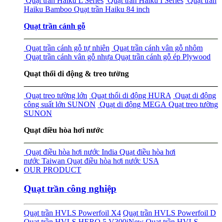
Quạt trần Haiku L Series
Quạt trần Haiku I Series
Quạt trần
Haiku Bamboo
Quạt trần Haiku 84 inch
Quạt trần cánh gỗ
Quạt trần cánh gỗ tự nhiên
Quạt trần cánh vân gỗ nhôm
Quạt trần cánh vân gỗ nhựa
Quạt trần cánh gỗ ép Plywood
Quạt thổi di động & treo tường
Quạt treo tường lớn
Quạt thổi di động HURA
Quạt di động
công suất lớn SUNON
Quạt di động MEGA
Quạt treo tường
SUNON
Quạt điều hòa hơi nước
Quạt điều hòa hơi nước India
Quạt điều hòa hơi
nước Taiwan
Quạt điều hòa hơi nước USA
OUR PRODUCT
Quạt trần công nghiệp
Quạt trần HVLS Powerfoil X4
Quạt trần HVLS Powerfoil D
Quạt trần HVLS HERO 5 V300i
New
Quạt trần HVLS