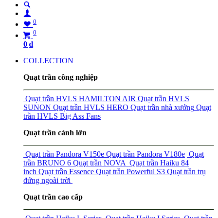
0
0
0
₫
COLLECTION
Quạt trần công nghiệp
Quạt trần HVLS HAMILTON AIR
Quạt trần HVLS
SUNON
Quạt trần HVLS HERO
Quạt trần nhà xưởng
Quạt
trần HVLS Big Ass Fans
Quạt trần cánh lớn
Quạt trần Pandora V150e
Quạt trần Pandora V180e
Quạt
trần BRUNO 6
Quạt trần NOVA
Quạt trần Haiku 84
inch
Quạt trần Essence
Quạt trần Powerful S3
Quạt trần trụ
đứng ngoài trời
Quạt trần cao cấp