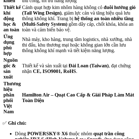
khiển
thủ công, tối ưu năng lượng
Thiết kế
Cánh quạt hợp kim nhôm hàng không có
đuôi hướng gió
khí
(Tail Wing Design)
, giảm lực cản và tăng hiệu quả lưu
động
thông không khí. Trang bị
hệ thống an toàn nhiều tầng
học &
(Multi-Safety System)
gồm dây cáp, chốt khóa, khóa an
an toàn
toàn và cảm biến bảo vệ.
Ứng
Nhà máy, kho hàng, trung tâm logistics, nhà xưởng, nhà
dụng
thi đấu, khu thương mại hoặc không gian lớn cần lưu
phù
thông không khí mạnh và tiết kiệm năng lượng.
hợp
Nguồn
gốc &
Thiết kế và sản xuất tại
Đài Loan (Taiwan)
, đạt chứng
sản
nhận
CE, ISO9001, RoHS
.
xuất
Thương
hiệu
phân
Hamilton Air – Quạt Cao Cấp & Giải Pháp Làm Mát
phối
Toàn Diện
Việt
Nam
✅
Ghi chú:
Dòng
POWERSKY® X6
thuộc nhóm
quạt trần công