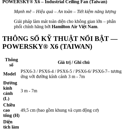
POWERSKY® X6 – Industrial Ceiling Fan (Taiwan)
Mạnh mẽ – Hiệu quả – An toàn – Tiết kiệm năng lượng
Giải pháp làm mát toàn diện cho không gian lớn – phân
phối chính hãng bởi
Hamilton Air Việt Nam
.
THÔNG SỐ KỸ THUẬT NỔI BẬT —
POWERSKY® X6 (TAIWAN)
Thông
Giá trị / Ghi chú
số
PSX6-3 / PSX6-4 / PSX6-5 / PSX6-6/ PSX6-7– tương
Model
ứng với đường kính cánh 3 m - 7m
Đường
kính
3 m - 7m
cánh
(L)
Chiều
cao
49,5 cm (bao gồm khung và cụm động cơ)
tổng (H)
Diện
tích làm