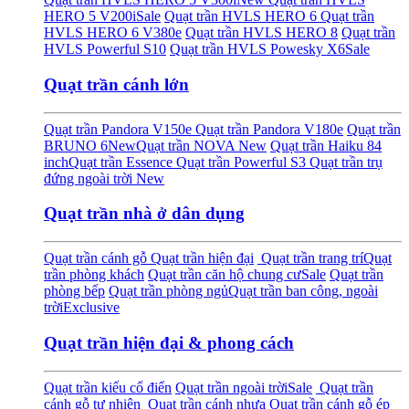
HERO 5 V200i
Sale
Quạt trần HVLS HERO 6
Quạt trần
HVLS HERO 6 V380e
Quạt trần HVLS HERO 8
Quạt trần
HVLS Powerful S10
Quạt trần HVLS Powesky X6
Sale
Quạt trần cánh lớn
Quạt trần Pandora V150e
Quạt trần Pandora V180e
Quạt trần
BRUNO 6
New
Quạt trần NOVA
New
Quạt trần Haiku 84
inch
Quạt trần Essence
Quạt trần Powerful S3
Quạt trần trụ
đứng ngoài trời
New
Quạt trần nhà ở dân dụng
Quạt trần cánh gỗ
Quạt trần hiện đại
Quạt trần trang trí
Quạt
trần phòng khách
Quạt trần căn hộ chung cư
Sale
Quạt trần
phòng bếp
Quạt trần phòng ngủ
Quạt trần ban công, ngoài
trời
Exclusive
Quạt trần hiện đại & phong cách
Quạt trần kiểu cổ điển
Quạt trần ngoài trời
Sale
Quạt trần
cánh gỗ tự nhiên
Quạt trần cánh nhựa
Quạt trần cánh gỗ ép