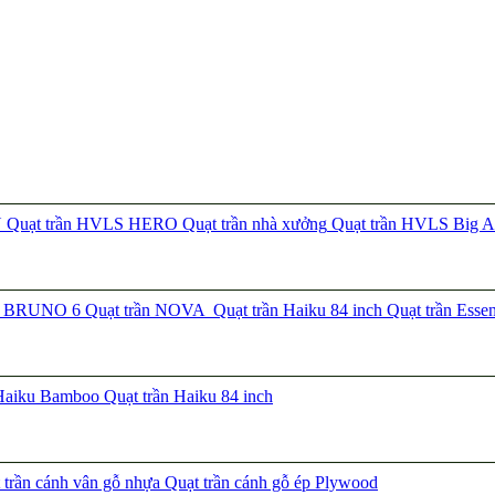
N
Quạt trần HVLS HERO
Quạt trần nhà xưởng
Quạt trần HVLS Big A
ần BRUNO 6
Quạt trần NOVA
Quạt trần Haiku 84 inch
Quạt trần Esse
 Haiku Bamboo
Quạt trần Haiku 84 inch
trần cánh vân gỗ nhựa
Quạt trần cánh gỗ ép Plywood