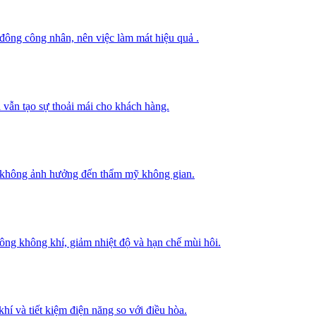
 đông công nhân, nên việc làm mát hiệu quả .
 vẫn tạo sự thoải mái cho khách hàng.
mà không ảnh hưởng đến thẩm mỹ không gian.
thông không khí, giảm nhiệt độ và hạn chế mùi hôi.
hí và tiết kiệm điện năng so với điều hòa.