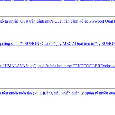
gỗ tự nhiên
Quạt trần cánh nhựa
Quạt trần cánh gỗ ép Plywood
Quạt t
ng công suất lớn SUNON
Quạt di động MEGA
Quạt treo tường SUNO
nước HIMALAYA
Sale
Quạt điều hòa hơi nước TENTCOOLER
Exclusiv
Điều khiển biến tần (VFD)
Bảng điều khiển quản lý (quản lý nhiều quạ