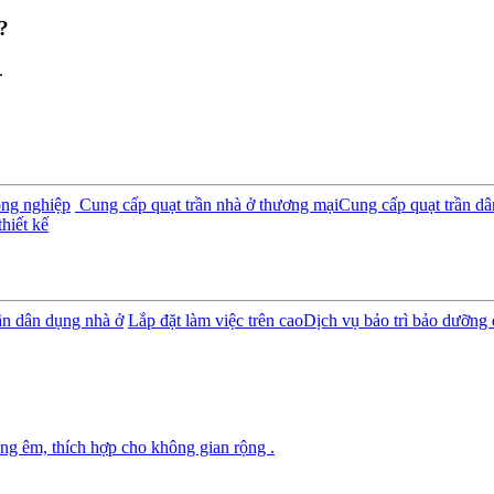
?
.
ông nghiệp
Cung cấp quạt trần nhà ở thương mại
Cung cấp quạt trần d
hiết kế
rần dân dụng nhà ở
Lắp đặt làm việc trên cao
Dịch vụ bảo trì bảo dưỡng 
ng êm, thích hợp cho không gian rộng .