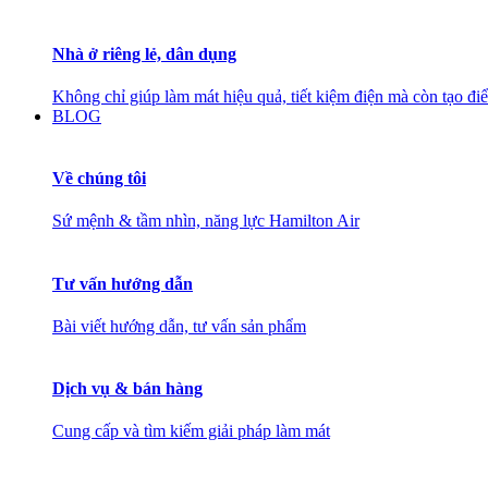
Nhà ở riêng lẻ, dân dụng
Không chỉ giúp làm mát hiệu quả, tiết kiệm điện mà còn tạo đ
BLOG
Về chúng tôi
Sứ mệnh & tầm nhìn, năng lực Hamilton Air
Tư vấn hướng dẫn
Bài viết hướng dẫn, tư vấn sản phẩm
Dịch vụ & bán hàng
Cung cấp và tìm kiếm giải pháp làm mát