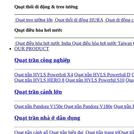
Quạt thổi di động & treo tường
Quạt treo tường lớn
Quạt thổi di động HURA
Quạt di động 
Quạt điều hòa hơi nước
Quạt điều hòa hơi nước India
Quạt điều hòa hơi nước Taiwan
OUR PRODUCT
Quạt trần công nghiệp
Quạt trần HVLS Powerfoil X4
Quạt trần HVLS Powerfoil D
Q
Quạt trần HVLS HERO 8
Quạt trần HVLS Powerful S10
Quạ
Quạt trần cánh lớn
Quạt trần Pandora V150e
Quạt trần Pandora V180e
Quạt trầ
Quạt trần nhà ở dân dụng
Quạt trần cánh gỗ
Quạt trần hiện đại
Quạt trần trang trí
Quạt tr