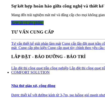
Sự kết hợp hoàn hảo giữa công nghệ và thiết kế 
Mang đến trải nghiệm mát mẻ và đẳng cấp cho mọi không gian
Xem tất cả sản phẩm
TƯ VẤN CUNG CẤP
Tư vấn thiết kế giải pháp làm mát
Cung cấp lắp đặt quạt trần c
mát
Cung cấp phụ kiện
Cung cấp quạt tùy chỉnh theo yêu cầu t
LẮP ĐẶT - BẢO DƯỠNG - BẢO TRÌ
Lắp đặt thi công quạt trần công nghiệp
Lắp đặt thi công quạt t
COMFORT SOLUTION
Nhà thờ giáo xứ, cộng đồng
Được thiết kế với đường kính từ 3-7m, tạo luồng gió mạnh như