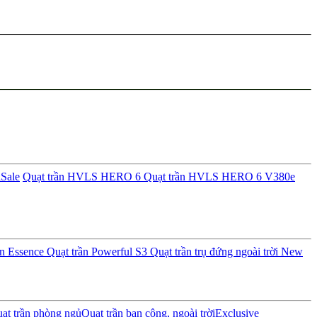
i
Sale
Quạt trần HVLS HERO 6
Quạt trần HVLS HERO 6 V380e
ần Essence
Quạt trần Powerful S3
Quạt trần trụ đứng ngoài trời
New
ạt trần phòng ngủ
Quạt trần ban công, ngoài trời
Exclusive