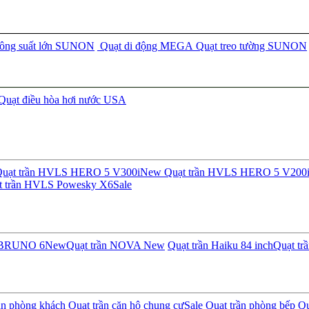
công suất lớn SUNON
Quạt di động MEGA
Quạt treo tường SUNON
Quạt điều hòa hơi nước USA
uạt trần HVLS HERO 5 V300i
New
Quạt trần HVLS HERO 5 V200
t trần HVLS Powesky X6
Sale
n BRUNO 6
New
Quạt trần NOVA
New
Quạt trần Haiku 84 inch
Quạt tr
ần phòng khách
Quạt trần căn hộ chung cư
Sale
Quạt trần phòng bếp
Qu