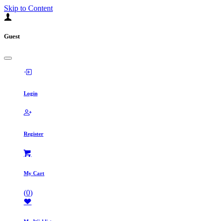
Skip to Content
Guest
Login
Register
My Cart
(
0
)