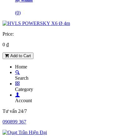
My Wishlist
(
0
)
Price:
0
₫
Add to Cart
Home
Search
Category
Account
Tư vấn 24/7
090899 367