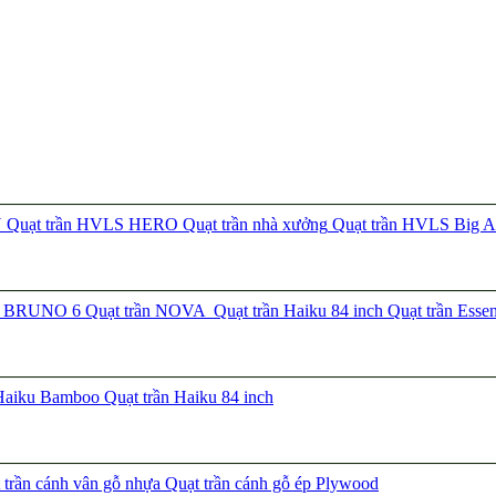
N
Quạt trần HVLS HERO
Quạt trần nhà xưởng
Quạt trần HVLS Big A
ần BRUNO 6
Quạt trần NOVA
Quạt trần Haiku 84 inch
Quạt trần Esse
 Haiku Bamboo
Quạt trần Haiku 84 inch
trần cánh vân gỗ nhựa
Quạt trần cánh gỗ ép Plywood