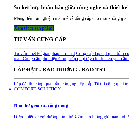
Sự kết hợp hoàn hảo giữa công nghệ và thiết kế 
Mang đến trải nghiệm mát mẻ và đẳng cấp cho mọi không gian
Xem tất cả sản phẩm
TƯ VẤN CUNG CẤP
Tư vấn thiết kế giải pháp làm mát
Cung cấp lắp đặt quạt trần c
mát
Cung cấp phụ kiện
Cung cấp quạt tùy chỉnh theo yêu cầu t
LẮP ĐẶT - BẢO DƯỠNG - BẢO TRÌ
Lắp đặt thi công quạt trần công nghiệp
Lắp đặt thi công quạt t
COMFORT SOLUTION
Nhà thờ giáo xứ, cộng đồng
Được thiết kế với đường kính từ 3-7m, tạo luồng gió mạnh như