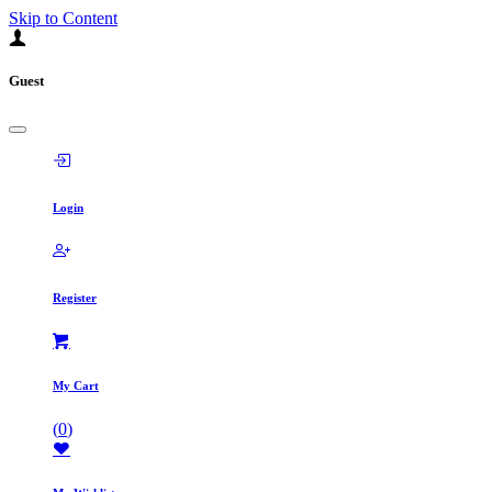
Skip to Content
Guest
Login
Register
My Cart
(
0
)