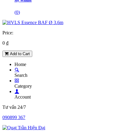
My Wishlist
(
0
)
Price:
0
₫
Add to Cart
Home
Search
Category
Account
Tư vấn 24/7
090899 367