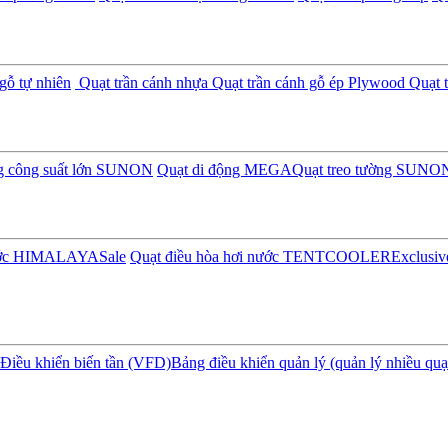
gỗ tự nhiên
Quạt trần cánh nhựa
Quạt trần cánh gỗ ép Plywood
Quạt t
ng công suất lớn SUNON
Quạt di động MEGA
Quạt treo tường SUNO
nước HIMALAYA
Sale
Quạt điều hòa hơi nước TENTCOOLER
Exclusiv
Điều khiển biến tần (VFD)
Bảng điều khiển quản lý (quản lý nhiều quạ