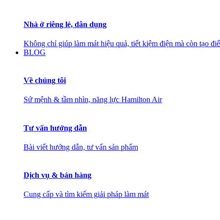
Nhà ở riêng lẻ, dân dụng
Không chỉ giúp làm mát hiệu quả, tiết kiệm điện mà còn tạo đ
BLOG
Về chúng tôi
Sứ mệnh & tầm nhìn, năng lực Hamilton Air
Tư vấn hướng dẫn
Bài viết hướng dẫn, tư vấn sản phẩm
Dịch vụ & bán hàng
Cung cấp và tìm kiếm giải pháp làm mát