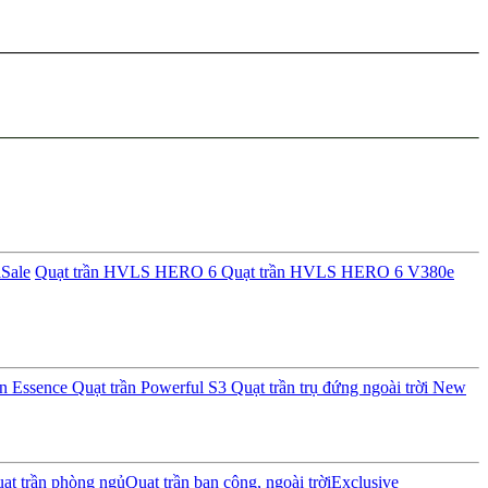
i
Sale
Quạt trần HVLS HERO 6
Quạt trần HVLS HERO 6 V380e
ần Essence
Quạt trần Powerful S3
Quạt trần trụ đứng ngoài trời
New
ạt trần phòng ngủ
Quạt trần ban công, ngoài trời
Exclusive