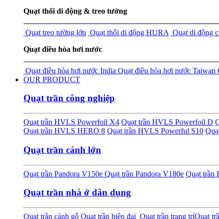
Quạt thổi di động & treo tường
Quạt treo tường lớn
Quạt thổi di động HURA
Quạt di động 
Quạt điều hòa hơi nước
Quạt điều hòa hơi nước India
Quạt điều hòa hơi nước Taiwan
OUR PRODUCT
Quạt trần công nghiệp
Quạt trần HVLS Powerfoil X4
Quạt trần HVLS Powerfoil D
Q
Quạt trần HVLS HERO 8
Quạt trần HVLS Powerful S10
Quạ
Quạt trần cánh lớn
Quạt trần Pandora V150e
Quạt trần Pandora V180e
Quạt trầ
Quạt trần nhà ở dân dụng
Quạt trần cánh gỗ
Quạt trần hiện đại
Quạt trần trang trí
Quạt tr