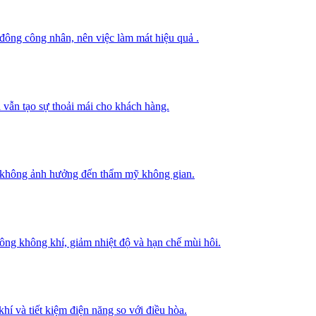
 đông công nhân, nên việc làm mát hiệu quả .
 vẫn tạo sự thoải mái cho khách hàng.
mà không ảnh hưởng đến thẩm mỹ không gian.
thông không khí, giảm nhiệt độ và hạn chế mùi hôi.
hí và tiết kiệm điện năng so với điều hòa.