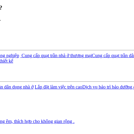
?
.
ông nghiệp
Cung cấp quạt trần nhà ở thương mại
Cung cấp quạt trần d
hiết kế
rần dân dụng nhà ở
Lắp đặt làm việc trên cao
Dịch vụ bảo trì bảo dưỡng 
ng êm, thích hợp cho không gian rộng .