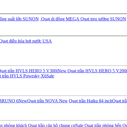
công suất lớn SUNON
Quạt di động MEGA
Quạt treo tường SUNON
Quạt điều hòa hơi nước USA
uạt trần HVLS HERO 5 V300i
New
Quạt trần HVLS HERO 5 V200
t trần HVLS Powesky X6
Sale
n BRUNO 6
New
Quạt trần NOVA
New
Quạt trần Haiku 84 inch
Quạt tr
ần phòng khách
Quạt trần căn hộ chung cư
Sale
Quạt trần phòng bếp
Qu