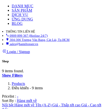
DANH MỤC
SẢN PHẨM
DỊCH VỤ
ỨNG DỤNG
BLOG
THÔNG TIN LIÊN HỆ
0909 899 367 (Hotline 24/7)
304-306 Trương Văn Bang, Cát Lái, Tp.HCM
sales@hamiltonair.vn
Login
/
Signup
Shop
9 items found.
Show Filters
Products
Điều khiển
- 9 items
Pricelist :
-
Sort By :
Hàng mới về
Nổi bật
Hàng mới về
Tên (A-Z)
Giá - Thấp tới cao
Giá - Cao tới