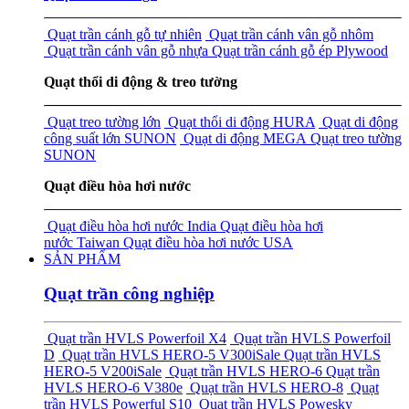
Quạt trần cánh gỗ tự nhiên
Quạt trần cánh vân gỗ nhôm
Quạt trần cánh vân gỗ nhựa
Quạt trần cánh gỗ ép Plywood
Quạt thổi di động & treo tường
Quạt treo tường lớn
Quạt thổi di động HURA
Quạt di động
công suất lớn SUNON
Quạt di động MEGA
Quạt treo tường
SUNON
Quạt điều hòa hơi nước
Quạt điều hòa hơi nước India
Quạt điều hòa hơi
nước Taiwan
Quạt điều hòa hơi nước USA
SẢN PHẨM
Quạt trần công nghiệp
Quạt trần HVLS Powerfoil X4
Quạt trần HVLS Powerfoil
D
Quạt trần HVLS HERO-5 V300i
Sale
Quạt trần HVLS
HERO-5 V200i
Sale
Quạt trần HVLS HERO-6
Quạt trần
HVLS HERO-6 V380e
Quạt trần HVLS HERO-8
Quạt
trần HVLS Powerful S10
Quạt trần HVLS Powesky