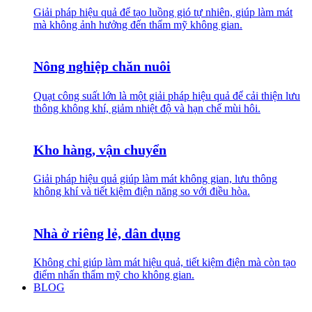
Giải pháp hiệu quả để tạo luồng gió tự nhiên, giúp làm mát
mà không ảnh hưởng đến thẩm mỹ không gian.
Nông nghiệp chăn nuôi
Quạt công suất lớn là một giải pháp hiệu quả để cải thiện lưu
thông không khí, giảm nhiệt độ và hạn chế mùi hôi.
Kho hàng, vận chuyển
Giải pháp hiệu quả giúp làm mát không gian, lưu thông
không khí và tiết kiệm điện năng so với điều hòa.
Nhà ở riêng lẻ, dân dụng
Không chỉ giúp làm mát hiệu quả, tiết kiệm điện mà còn tạo
điểm nhấn thẩm mỹ cho không gian.
BLOG