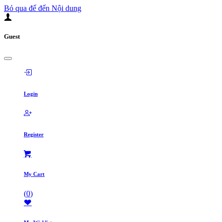
Bỏ qua để đến Nội dung
Guest
Login
Register
My Cart
(
0
)