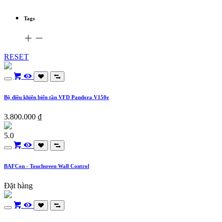
Tags
RESET
Bộ điều khiển biến tần VFD Pandora V150e
3.800.000
₫
5.0
BAFCon - Touchsreen Wall Control
Đặt hàng