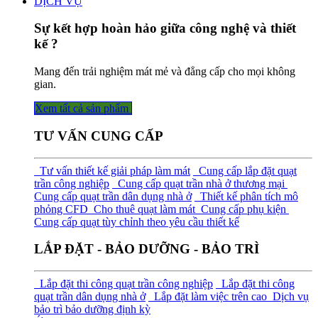
DỊCH VỤ
Sự kết hợp hoàn hảo giữa công nghệ và thiết
kế ?
Mang đến trải nghiệm mát mẻ và đẳng cấp cho mọi không
gian.
Xem tất cả sả​​​​n phẩm
TƯ VẤN CUNG CẤP
Tư vấn thiết kế giải pháp làm mát
Cung cấp lắp đặt quạt
trần công nghiệp
Cung cấp quạt trần nhà ở thương mại
Cung cấp quạt trần dân dụng nhà ở
Thiết kế phân tích mô
phỏng CFD
Cho thuê quạt làm mát
Cung cấp phụ kiện
Cung cấp quạt tùy chỉnh theo yêu cầu thiết kế
LẮP ĐẶT - BẢO DƯỠNG - BẢO TRÌ
Lắp đặt thi công quạt trần công nghiệp
Lắp đặt thi công
quạt trần dân dụng nhà ở
Lắp đặt làm việc trên cao
Dịch vụ
bảo trì bảo dưỡng định kỳ