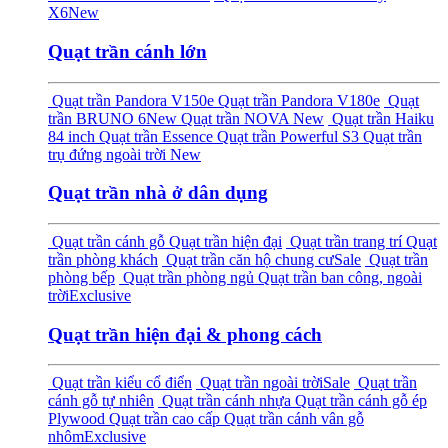
X6
New
Quạt trần cánh lớn
Quạt trần Pandora V150e
Quạt trần Pandora V180e
Quạt
trần BRUNO 6
New
Quạt trần NOVA
New
Quạt trần Haiku
84 inch
Quạt trần Essence
Quạt trần Powerful S3
Quạt trần
trụ đứng ngoài trời
New
Quạt trần nhà ở dân dụng
Quạt trần cánh gỗ
Quạt trần hiện đại
Quạt trần trang trí
Quạt
trần phòng khách
Quạt trần căn hộ chung cư
Sale
Quạt trần
phòng bếp
Quạt trần phòng ngủ
Quạt trần ban công, ngoài
trời
Exclusive
Quạt trần hiện đại & phong cách
Quạt trần kiểu cổ điển
Quạt trần ngoài trời
Sale
Quạt trần
cánh gỗ tự nhiên
Quạt trần cánh nhựa
Quạt trần cánh gỗ ép
Plywood
Quạt trần cao cấp
Quạt trần cánh vân gỗ
nhôm
Exclusive