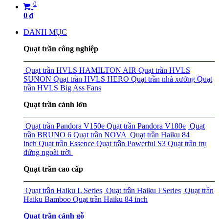
0
0
₫
DANH MỤC
Quạt trần công nghiệp
Quạt trần HVLS HAMILTON AIR
Quạt trần HVLS
SUNON
Quạt trần HVLS HERO
Quạt trần nhà xưởng
Quạt
trần HVLS Big Ass Fans
Quạt trần cánh lớn
Quạt trần Pandora V150e
Quạt trần Pandora V180e
Quạt
trần BRUNO 6
Quạt trần NOVA
Quạt trần Haiku 84
inch
Quạt trần Essence
Quạt trần Powerful S3
Quạt trần trụ
đứng ngoài trời
Quạt trần cao cấp
Quạt trần Haiku L Series
Quạt trần Haiku I Series
Quạt trần
Haiku Bamboo
Quạt trần Haiku 84 inch
Quạt trần cánh gỗ