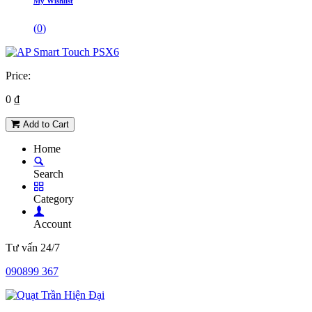
My Wishlist
(
0
)
Price:
0
₫
Add to Cart
Home
Search
Category
Account
Tư vấn 24/7
090899 367