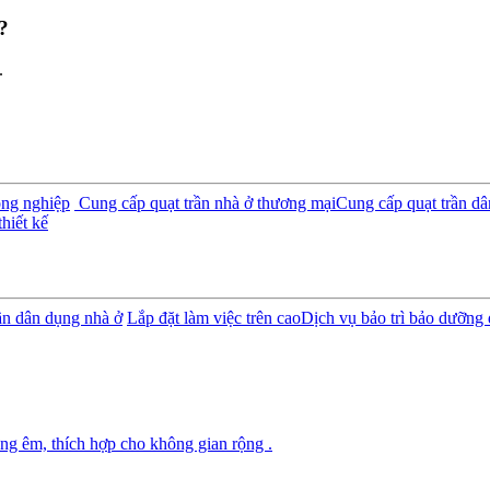
?
.
ông nghiệp
Cung cấp quạt trần nhà ở thương mại
Cung cấp quạt trần d
hiết kế
rần dân dụng nhà ở
Lắp đặt làm việc trên cao
Dịch vụ bảo trì bảo dưỡng 
ng êm, thích hợp cho không gian rộng .