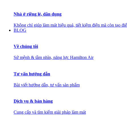
Nhà ở riêng lẻ, dân dụng
Không chỉ giúp làm mát hiệu quả, tiết kiệm điện mà còn tạo đ
BLOG
Về chúng tôi
Sứ mệnh & tầm nhìn, năng lực Hamilton Air
Tư vấn hướng dẫn
Bài viết hướng dẫn, tư vấn sản phẩm
Dịch vụ & bán hàng
Cung cấp và tìm kiếm giải pháp làm mát