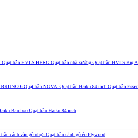
N
Quạt trần HVLS HERO
Quạt trần nhà xưởng
Quạt trần HVLS Big A
ần BRUNO 6
Quạt trần NOVA
Quạt trần Haiku 84 inch
Quạt trần Esse
 Haiku Bamboo
Quạt trần Haiku 84 inch
trần cánh vân gỗ nhựa
Quạt trần cánh gỗ ép Plywood