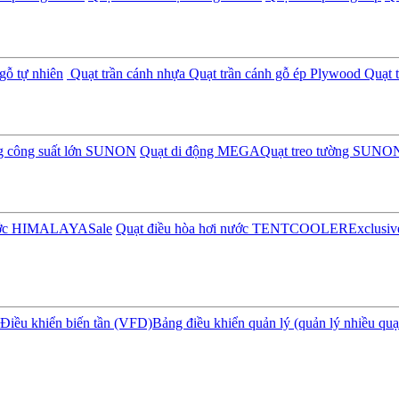
gỗ tự nhiên
Quạt trần cánh nhựa
Quạt trần cánh gỗ ép Plywood
Quạt t
ng công suất lớn SUNON
Quạt di động MEGA
Quạt treo tường SUNO
nước HIMALAYA
Sale
Quạt điều hòa hơi nước TENTCOOLER
Exclusiv
Điều khiển biến tần (VFD)
Bảng điều khiển quản lý (quản lý nhiều quạ