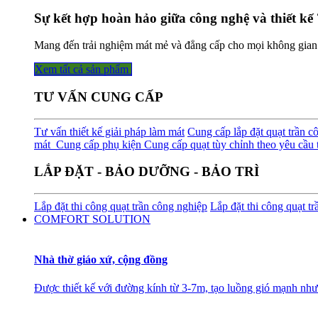
Sự kết hợp hoàn hảo giữa công nghệ và thiết kế 
Mang đến trải nghiệm mát mẻ và đẳng cấp cho mọi không gian
Xem tất cả sản phẩm
TƯ VẤN CUNG CẤP
Tư vấn thiết kế giải pháp làm mát
Cung cấp lắp đặt quạt trần c
mát
Cung cấp phụ kiện
Cung cấp quạt tùy chỉnh theo yêu cầu t
LẮP ĐẶT - BẢO DƯỠNG - BẢO TRÌ
Lắp đặt thi công quạt trần công nghiệp
Lắp đặt thi công quạt t
COMFORT SOLUTION
Nhà thờ giáo xứ, cộng đồng
Được thiết kế với đường kính từ 3-7m, tạo luồng gió mạnh như