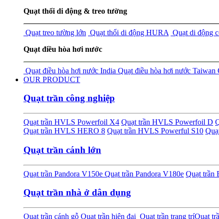
Quạt thổi di động & treo tường
Quạt treo tường lớn
Quạt thổi di động HURA
Quạt di động 
Quạt điều hòa hơi nước
Quạt điều hòa hơi nước India
Quạt điều hòa hơi nước Taiwan
OUR PRODUCT
Quạt trần công nghiệp
Quạt trần HVLS Powerfoil X4
Quạt trần HVLS Powerfoil D
Q
Quạt trần HVLS HERO 8
Quạt trần HVLS Powerful S10
Quạ
Quạt trần cánh lớn
Quạt trần Pandora V150e
Quạt trần Pandora V180e
Quạt trầ
Quạt trần nhà ở dân dụng
Quạt trần cánh gỗ
Quạt trần hiện đại
Quạt trần trang trí
Quạt tr