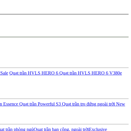
i
Sale
Quạt trần HVLS HERO 6
Quạt trần HVLS HERO 6 V380e
ần Essence
Quạt trần Powerful S3
Quạt trần trụ đứng ngoài trời
New
ạt trần phòng ngủ
Quạt trần ban công, ngoài trời
Exclusive