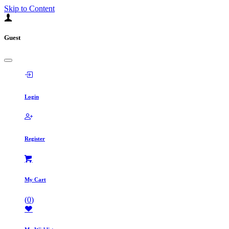
Skip to Content
Guest
Login
Register
My Cart
(
0
)