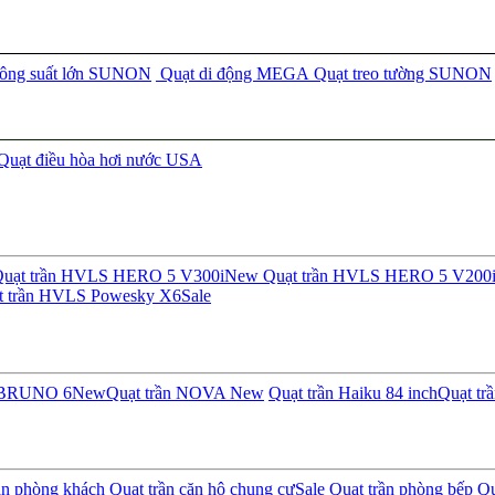
công suất lớn SUNON
Quạt di động MEGA
Quạt treo tường SUNON
Quạt điều hòa hơi nước USA
uạt trần HVLS HERO 5 V300i
New
Quạt trần HVLS HERO 5 V200
t trần HVLS Powesky X6
Sale
n BRUNO 6
New
Quạt trần NOVA
New
Quạt trần Haiku 84 inch
Quạt tr
ần phòng khách
Quạt trần căn hộ chung cư
Sale
Quạt trần phòng bếp
Qu