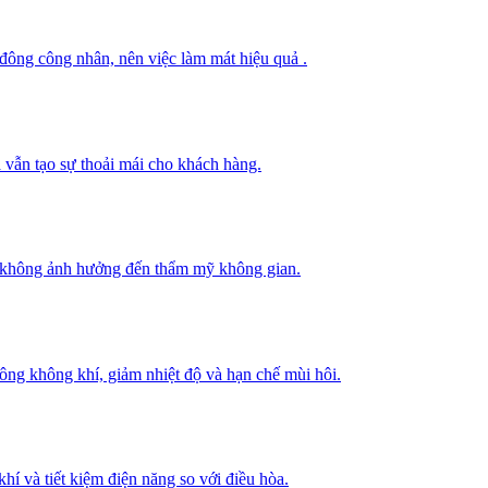
 đông công nhân, nên việc làm mát hiệu quả .
 vẫn tạo sự thoải mái cho khách hàng.
mà không ảnh hưởng đến thẩm mỹ không gian.
thông không khí, giảm nhiệt độ và hạn chế mùi hôi.
hí và tiết kiệm điện năng so với điều hòa.