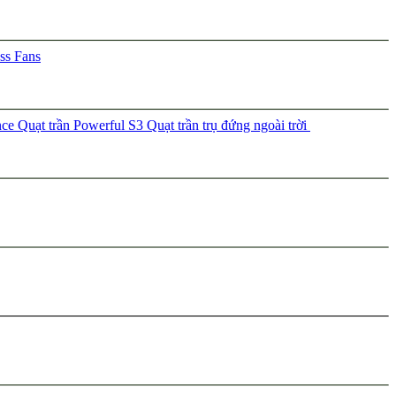
ss Fans
nce
Quạt trần Powerful S3
Quạt trần trụ đứng ngoài trời