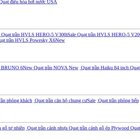
Quạt điều hòa hơi nước USA
Quạt trần HVLS HERO-5 V300i
Sale
Quạt trần HVLS HERO-5 V20
ạt trần HVLS Powesky X6
New
ần BRUNO 6
New
Quạt trần NOVA
New
Quạt trần Haiku 84 inch
Quạt 
rần phòng khách
Quạt trần căn hộ chung cư
Sale
Quạt trần phòng bếp
 gỗ tự nhiên
Quạt trần cánh nhựa
Quạt trần cánh gỗ ép Plywood
Quạt 