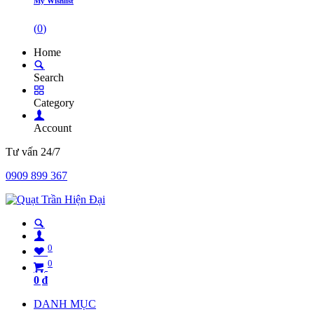
My Wishlist
(
0
)
Home
Search
Category
Account
Tư vấn 24/7
0909 899 367
0
0
0
₫
DANH MỤC