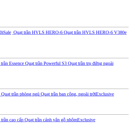
0i
Sale
Quạt trần HVLS HERO-6
Quạt trần HVLS HERO-6 V380e
trần Essence
Quạt trần Powerful S3
Quạt trần trụ đứng ngoài
Quạt trần phòng ngủ
Quạt trần ban công, ngoài trời
Exclusive
trần cao cấp
Quạt trần cánh vân gỗ nhôm
Exclusive