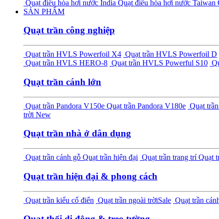
Quạt điều hòa hơi nước India
Quạt điều hòa hơi nước Taiwan
SẢN PHẨM
Quạt trần công nghiệp
Quạt trần HVLS Powerfoil X4
Quạt trần HVLS Powerfoil D
Quạt trần HVLS HERO-8
Quạt trần HVLS Powerful S10
Qu
Quạt trần cánh lớn
Quạt trần Pandora V150e
Quạt trần Pandora V180e
Quạt tr
trời
New
Quạt trần nhà ở dân dụng
Quạt trần cánh gỗ
Quạt trần hiện đại
Quạt trần trang trí
Quạt t
Quạt trần hiện đại & phong cách
Quạt trần kiểu cổ điển
Quạt trần ngoài trời
Sale
Quạt trần cánh
Quạt thổi di động & treo tường