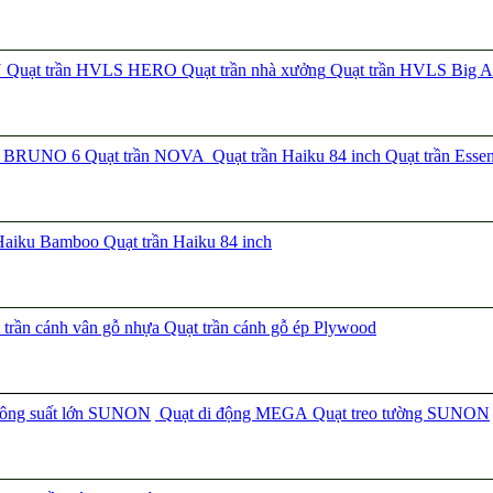
N
Quạt trần HVLS HERO
Quạt trần nhà xưởng
Quạt trần HVLS Big A
ần BRUNO 6
Quạt trần NOVA
Quạt trần Haiku 84 inch
Quạt trần Esse
 Haiku Bamboo
Quạt trần Haiku 84 inch
trần cánh vân gỗ nhựa
Quạt trần cánh gỗ ép Plywood
công suất lớn SUNON
Quạt di động MEGA
Quạt treo tường SUNON