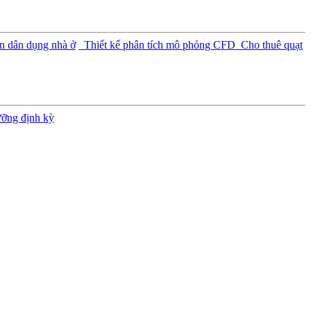
n dân dụng nhà ở
Thiết kế phân tích mô phỏng CFD
Cho thuê quạt
ưỡng định kỳ