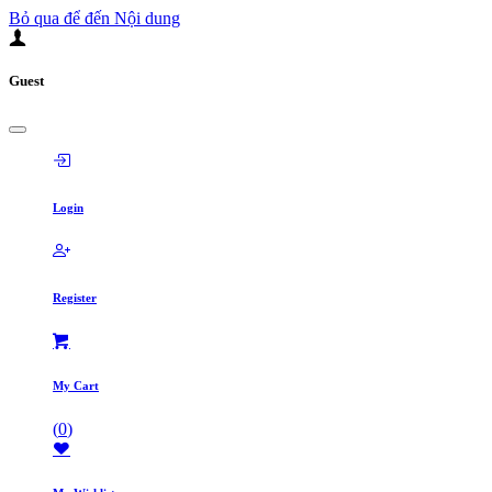
Bỏ qua để đến Nội dung
Guest
Login
Register
My Cart
(
0
)