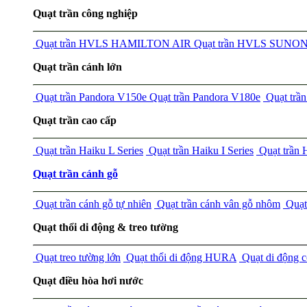
Quạt trần công nghiệp
Quạt trần HVLS HAMILTON AIR
Quạt trần HVLS SUNO
Quạt trần cánh lớn
Quạt trần Pandora V150e
Quạt trần Pandora V180e
Quạt tr
Quạt trần cao cấp
Quạt trần Haiku L Series
Quạt trần Haiku I Series
Quạt trần
Quạt trần cánh gỗ
Quạt trần cánh gỗ tự nhiên
Quạt trần cánh vân gỗ nhôm
Quạt 
Quạt thổi di động & treo tường
Quạt treo tường lớn
Quạt thổi di động HURA
Quạt di động 
Quạt điều hòa hơi nước