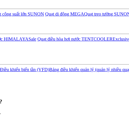
ng công suất lớn SUNON
Quạt di động MEGA
Quạt treo tường SUNO
nước HIMALAYA
Sale
Quạt điều hòa hơi nước TENTCOOLER
Exclusiv
Điều khiển biến tần (VFD)
Bảng điều khiển quản lý (quản lý nhiều quạ
?
.