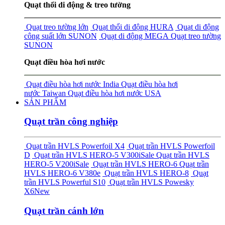
Quạt thổi di động & treo tường
Quạt treo tường lớn
Quạt thổi di động HURA
Quạt di động
công suất lớn SUNON
Quạt di động MEGA
Quạt treo tường
SUNON
Quạt điều hòa hơi nước
Quạt điều hòa hơi nước India
Quạt điều hòa hơi
nước Taiwan
Quạt điều hòa hơi nước USA
SẢN PHẨM
Quạt trần công nghiệp
Quạt trần HVLS Powerfoil X4
Quạt trần HVLS Powerfoil
D
Quạt trần HVLS HERO-5 V300i
Sale
Quạt trần HVLS
HERO-5 V200i
Sale
Quạt trần HVLS HERO-6
Quạt trần
HVLS HERO-6 V380e
Quạt trần HVLS HERO-8
Quạt
trần HVLS Powerful S10
Quạt trần HVLS Powesky
X6
New
Quạt trần cánh lớn