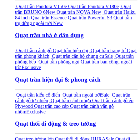
Quạt trần Pandora V150e
Quạt trần Pandora V180e
Quạt
trần BRUNO 6
New
Quạt trần NOVA
New
Quạt trần Haiku
84 inch
Quạt trần Essence
Quạt trần Powerful S3
Quạt trần
trụ đứng ngoài trời
New
Quạt trần nhà ở dân dụng
Quạt trần cánh gỗ
Quạt trần hiện đại
Quạt trần trang trí
Quạt
trần phòng khách
Quạt trần căn hộ chung cư
Sale
Quạt trần
phòng bếp
Quạt trần phòng ngủ
Quạt trần ban công, ngoài
trời
Exclusive
Quạt trần hiện đại & phong cách
Quạt trần kiểu cổ điển
Quạt trần ngoài trời
Sale
Quạt trần
cánh gỗ tự nhiên
Quạt trần cánh nhựa
Quạt trần cánh gỗ ép
Plywood
Quạt trần cao cấp
Quạt trần cánh vân gỗ
nhôm
Exclusive
Quạt thổi di động & treo tường
Quạt treo tường lớn
Quạt thổi di động HURA
Sale
Quạt di