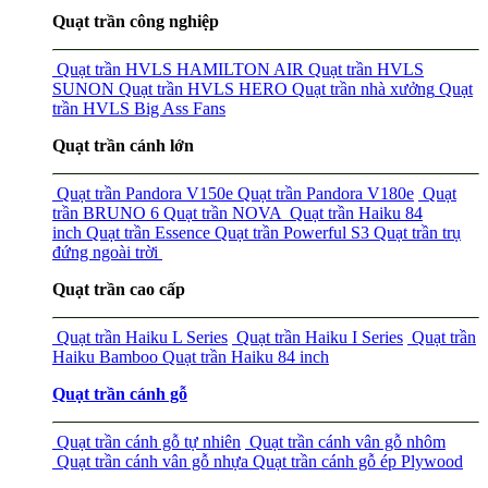
Quạt trần công nghiệp
Quạt trần HVLS HAMILTON AIR
Quạt trần HVLS
SUNON
Quạt trần HVLS HERO
Quạt trần nhà xưởng
Quạt
trần HVLS Big Ass Fans
Quạt trần cánh lớn
Quạt trần Pandora V150e
Quạt trần Pandora V180e
Quạt
trần BRUNO 6
Quạt trần NOVA
Quạt trần Haiku 84
inch
Quạt trần Essence
Quạt trần Powerful S3
Quạt trần trụ
đứng ngoài trời
Quạt trần cao cấp
Quạt trần Haiku L Series
Quạt trần Haiku I Series
Quạt trần
Haiku Bamboo
Quạt trần Haiku 84 inch
Quạt trần cánh gỗ
Quạt trần cánh gỗ tự nhiên
Quạt trần cánh vân gỗ nhôm
Quạt trần cánh vân gỗ nhựa
Quạt trần cánh gỗ ép Plywood