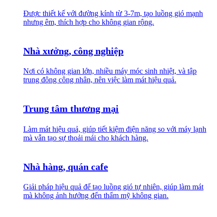
Được thiết kế với đường kính từ 3-7m, tạo luồng gió mạnh
nhưng êm, thích hợp cho không gian rộng.
Nhà xưởng, công nghiệp
Nơi có không gian lớn, nhiều máy móc sinh nhiệt, và tập
trung đông công nhân, nên việc làm mát hiệu quả.
Trung tâm thương mại
Làm mát hiệu quả, giúp tiết kiệm điện năng so với máy lạnh
mà vẫn tạo sự thoải mái cho khách hàng.
Nhà hàng, quán cafe
Giải pháp hiệu quả để tạo luồng gió tự nhiên, giúp làm mát
mà không ảnh hưởng đến thẩm mỹ không gian.