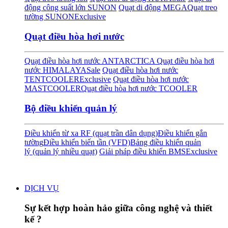
động công suất lớn SUNON
Quạt di động MEGA
Quạt treo
tường SUNON
Exclusive
Quạt điều hòa hơi nước
Quạt điều hòa hơi nước ANTARCTICA
Quạt điều hòa hơi
nước HIMALAYA
Sale
Quạt điều hòa hơi nước
TENTCOOLER
Exclusive
Quạt điều hòa hơi nước
MASTCOOLER
Quạt điều hòa hơi nước TCOOLER
Bộ điều khiển quản lý
Điều khiển từ xa RF (quạt trần dân dụng)
Điều khiển gắn
tường
Điều khiển biến tần (VFD)
Bảng điều khiển quản
lý (quản lý nhiều quạt)
Giải pháp điều khiển BMS
Exclusive
DỊCH VỤ
Sự kết hợp hoàn hảo giữa công nghệ và thiết
kế ?