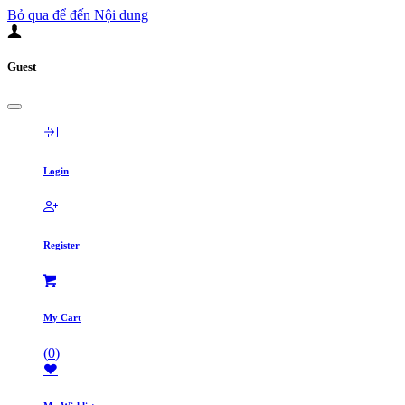
Bỏ qua để đến Nội dung
Guest
Login
Register
My Cart
(
0
)