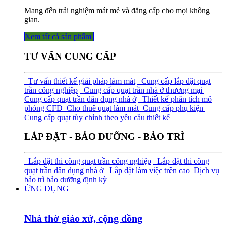
Mang đến trải nghiệm mát mẻ và đẳng cấp cho mọi không
gian.
Xem tất cả sả​​​​n phẩm
TƯ VẤN CUNG CẤP
Tư vấn thiết kế giải pháp làm mát
Cung cấp lắp đặt quạt
trần công nghiệp
Cung cấp quạt trần nhà ở thương mại
Cung cấp quạt trần dân dụng nhà ở
Thiết kế phân tích mô
phỏng CFD
Cho thuê quạt làm mát
Cung cấp phụ kiện
Cung cấp quạt tùy chỉnh theo yêu cầu thiết kế
LẮP ĐẶT - BẢO DƯỠNG - BẢO TRÌ
Lắp đặt thi công quạt trần công nghiệp
Lắp đặt thi công
quạt trần dân dụng nhà ở
Lắp đặt làm việc trên cao
Dịch vụ
bảo trì bảo dưỡng định kỳ
ỨNG DỤNG
Nhà thờ giáo xứ, cộng đồng