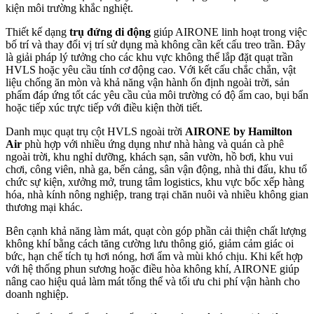
kiện môi trường khắc nghiệt.
Thiết kế dạng
trụ đứng di động
giúp AIRONE linh hoạt trong việc
bố trí và thay đổi vị trí sử dụng mà không cần kết cấu treo trần. Đây
là giải pháp lý tưởng cho các khu vực không thể lắp đặt quạt trần
HVLS hoặc yêu cầu tính cơ động cao. Với kết cấu chắc chắn, vật
liệu chống ăn mòn và khả năng vận hành ổn định ngoài trời, sản
phẩm đáp ứng tốt các yêu cầu của môi trường có độ ẩm cao, bụi bẩn
hoặc tiếp xúc trực tiếp với điều kiện thời tiết.
Danh mục quạt trụ cột HVLS ngoài trời
AIRONE by Hamilton
Air
phù hợp với nhiều ứng dụng như nhà hàng và quán cà phê
ngoài trời, khu nghỉ dưỡng, khách sạn, sân vườn, hồ bơi, khu vui
chơi, công viên, nhà ga, bến cảng, sân vận động, nhà thi đấu, khu tổ
chức sự kiện, xưởng mở, trung tâm logistics, khu vực bốc xếp hàng
hóa, nhà kính nông nghiệp, trang trại chăn nuôi và nhiều không gian
thương mại khác.
Bên cạnh khả năng làm mát, quạt còn góp phần cải thiện chất lượng
không khí bằng cách tăng cường lưu thông gió, giảm cảm giác oi
bức, hạn chế tích tụ hơi nóng, hơi ẩm và mùi khó chịu. Khi kết hợp
với hệ thống phun sương hoặc điều hòa không khí, AIRONE giúp
nâng cao hiệu quả làm mát tổng thể và tối ưu chi phí vận hành cho
doanh nghiệp.