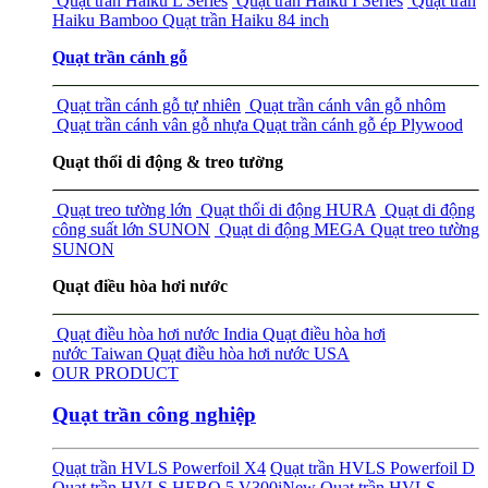
Quạt trần Haiku L Series
Quạt trần Haiku I Series
Quạt trần
Haiku Bamboo
Quạt trần Haiku 84 inch
Quạt trần cánh gỗ
Quạt trần cánh gỗ tự nhiên
Quạt trần cánh vân gỗ nhôm
Quạt trần cánh vân gỗ nhựa
Quạt trần cánh gỗ ép Plywood
Quạt thổi di động & treo tường
Quạt treo tường lớn
Quạt thổi di động HURA
Quạt di động
công suất lớn SUNON
Quạt di động MEGA
Quạt treo tường
SUNON
Quạt điều hòa hơi nước
Quạt điều hòa hơi nước India
Quạt điều hòa hơi
nước Taiwan
Quạt điều hòa hơi nước USA
OUR PRODUCT
Quạt trần công nghiệp
Quạt trần HVLS Powerfoil X4
Quạt trần HVLS Powerfoil D
Quạt trần HVLS HERO 5 V300i
New
Quạt trần HVLS