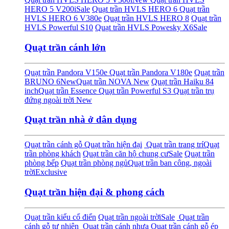
HERO 5 V200i
Sale
Quạt trần HVLS HERO 6
Quạt trần
HVLS HERO 6 V380e
Quạt trần HVLS HERO 8
Quạt trần
HVLS Powerful S10
Quạt trần HVLS Powesky X6
Sale
Quạt trần cánh lớn
Quạt trần Pandora V150e
Quạt trần Pandora V180e
Quạt trần
BRUNO 6
New
Quạt trần NOVA
New
Quạt trần Haiku 84
inch
Quạt trần Essence
Quạt trần Powerful S3
Quạt trần trụ
đứng ngoài trời
New
Quạt trần nhà ở dân dụng
Quạt trần cánh gỗ
Quạt trần hiện đại
Quạt trần trang trí
Quạt
trần phòng khách
Quạt trần căn hộ chung cư
Sale
Quạt trần
phòng bếp
Quạt trần phòng ngủ
Quạt trần ban công, ngoài
trời
Exclusive
Quạt trần hiện đại & phong cách
Quạt trần kiểu cổ điển
Quạt trần ngoài trời
Sale
Quạt trần
cánh gỗ tự nhiên
Quạt trần cánh nhựa
Quạt trần cánh gỗ ép