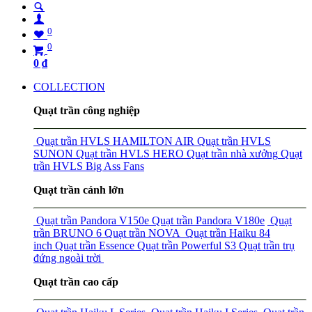
0
0
0
₫
COLLECTION
Quạt trần công nghiệp
Quạt trần HVLS HAMILTON AIR
Quạt trần HVLS
SUNON
Quạt trần HVLS HERO
Quạt trần nhà xưởng
Quạt
trần HVLS Big Ass Fans
Quạt trần cánh lớn
Quạt trần Pandora V150e
Quạt trần Pandora V180e
Quạt
trần BRUNO 6
Quạt trần NOVA
Quạt trần Haiku 84
inch
Quạt trần Essence
Quạt trần Powerful S3
Quạt trần trụ
đứng ngoài trời
Quạt trần cao cấp