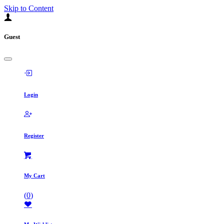
Skip to Content
Guest
Login
Register
My Cart
(
0
)