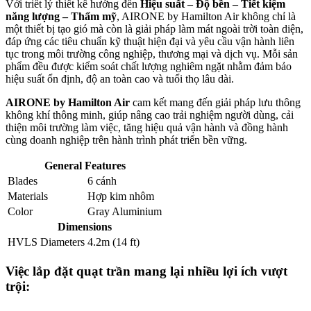
Với triết lý thiết kế hướng đến
Hiệu suất – Độ bền – Tiết kiệm
năng lượng – Thẩm mỹ
, AIRONE by Hamilton Air không chỉ là
một thiết bị tạo gió mà còn là giải pháp làm mát ngoài trời toàn diện,
đáp ứng các tiêu chuẩn kỹ thuật hiện đại và yêu cầu vận hành liên
tục trong môi trường công nghiệp, thương mại và dịch vụ. Mỗi sản
phẩm đều được kiểm soát chất lượng nghiêm ngặt nhằm đảm bảo
hiệu suất ổn định, độ an toàn cao và tuổi thọ lâu dài.
AIRONE by Hamilton Air
cam kết mang đến giải pháp lưu thông
không khí thông minh, giúp nâng cao trải nghiệm người dùng, cải
thiện môi trường làm việc, tăng hiệu quả vận hành và đồng hành
cùng doanh nghiệp trên hành trình phát triển bền vững.
General Features
Blades
6 cánh
Materials
Hợp kim nhôm
Color
Gray Aluminium
Dimensions
HVLS Diameters
4.2m (14 ft)
Việc lắp đặt quạt trần mang lại nhiều lợi ích vượt
trội: