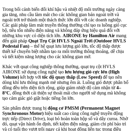
Trong bối cảnh biến đổi khí hậu và nhiệt độ môi trường ngày càng
gia tăng, nhu cầu làm mát cho các không gian bán ngoài trời và
ngoài trời trở thành một thách thức lớn đối với các doanh nghiệp.
Các giải pháp làm mát truyền thống thường chỉ tạo ra luồng gió cục
bộ, tiêu tốn nhiều điện năng và không đáp ứng hiệu quả đối với
những khu vực có diện tích lớn.
AIRONE by Hamilton Air
mang
đến giải pháp
Quạt Trụ Cột HVLS Ngoài Trời (Outdoor HVLS
Pedestal Fan)
– thế hệ quạt lưu lượng gió lớn, tốc độ thấp được
thiết kế chuyên biệt nhằm tạo ra môi trường thông thoáng, dễ chịu
và tiết kiệm năng lượng cho các không gian mở.
Khác với quạt công nghiệp thông thường, quạt trụ cột HVLS
AIRONE sử dụng công nghệ tạo
lưu lượng gió cực lớn (High
Volume)
kết hợp với
tốc độ quay thấp (Low Speed)
để tạo nên
dòng khí lưu thông mạnh mẽ nhưng êm ái. Luồng gió được phân bổ
đồng đều trên diện tích rộng, giúp giảm nhiệt độ cảm nhận từ
4–
8°C
, đồng thời cải thiện sự thoải mái cho người sử dụng mà không
tạo cảm giác gió giật hoặc tiếng ồn lớn.
Sản phẩm được trang bị
động cơ PMSM (Permanent Magnet
Synchronous Motor)
hiệu suất cao cùng công nghệ truyền động
trực tiếp (Direct Drive), loại bỏ hoàn toàn hộp số và dây curoa. Nhờ
đó, quạt vận hành ổn định, tiết kiệm điện năng, giảm chi phí bảo trì
và có tuổi thọ vượt trội ngay cả khi hoạt động liên tục trong điều