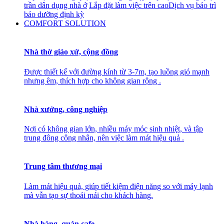
trần dân dụng nhà ở
Lắp đặt làm việc trên cao
Dịch vụ bảo trì
bảo dưỡng định kỳ
COMFORT SOLUTION
Nhà thờ giáo xứ, cộng đồng
Được thiết kế với đường kính từ 3-7m, tạo luồng gió mạnh
nhưng êm, thích hợp cho không gian rộng .
Nhà xưởng, công nghiệp
Nơi có không gian lớn, nhiều máy móc sinh nhiệt, và tập
trung đông công nhân, nên việc làm mát hiệu quả .
Trung tâm thương mại
Làm mát hiệu quả, giúp tiết kiệm điện năng so với máy lạnh
mà vẫn tạo sự thoải mái cho khách hàng.
Nhà hàng, quán cafe