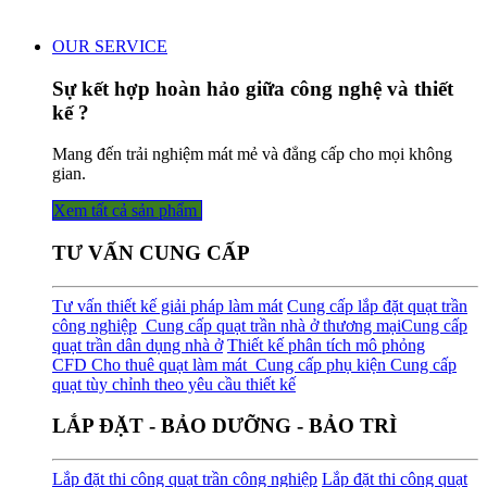
OUR SERVICE
Sự kết hợp hoàn hảo giữa công nghệ và thiết
kế ?
Mang đến trải nghiệm mát mẻ và đẳng cấp cho mọi không
gian.
Xem tất cả sản phẩm
TƯ VẤN CUNG CẤP
Tư vấn thiết kế giải pháp làm mát
Cung cấp lắp đặt quạt trần
công nghiệp
Cung cấp quạt trần nhà ở thương mại
Cung cấp
quạt trần dân dụng nhà ở
Thiết kế phân tích mô phỏng
CFD
Cho thuê quạt làm mát
Cung cấp phụ kiện
Cung cấp
quạt tùy chỉnh theo yêu cầu thiết kế
LẮP ĐẶT - BẢO DƯỠNG - BẢO TRÌ
Lắp đặt thi công quạt trần công nghiệp
Lắp đặt thi công quạt