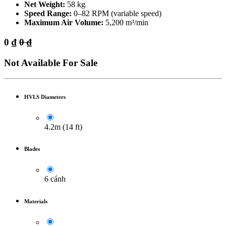
Net Weight:
58 kg
Speed Range:
0–82 RPM (variable speed)
Maximum Air Volume:
5,200 m³/min
0
₫
0
₫
Not Available For Sale
HVLS Diameters
4.2m (14 ft)
Blades
6 cánh
Materials