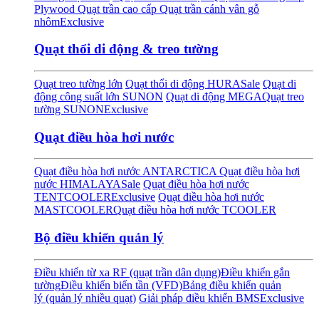
Plywood
Quạt trần cao cấp
Quạt trần cánh vân gỗ
nhôm
Exclusive
Quạt thổi di động & treo tường
Quạt treo tường lớn
Quạt thổi di động HURA
Sale
Quạt di
động công suất lớn SUNON
Quạt di động MEGA
Quạt treo
tường SUNON
Exclusive
Quạt điều hòa hơi nước
Quạt điều hòa hơi nước ANTARCTICA
Quạt điều hòa hơi
nước HIMALAYA
Sale
Quạt điều hòa hơi nước
TENTCOOLER
Exclusive
Quạt điều hòa hơi nước
MASTCOOLER
Quạt điều hòa hơi nước TCOOLER
Bộ điều khiển quản lý
Điều khiển từ xa RF (quạt trần dân dụng)
Điều khiển gắn
tường
Điều khiển biến tần (VFD)
Bảng điều khiển quản
lý (quản lý nhiều quạt)
Giải pháp điều khiển BMS
Exclusive