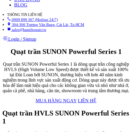
BLOG
THÔNG TIN LIÊN HỆ
0909 899 367 (Hotline 24/7)
304-306 Trương Văn Bang, Cát Lái, Tp.HCM
sales@hamiltonair.vn
Login
/
Signup
Quạt trần SUNON Powerful Series 1
Quạt trần SUNON Powerful Series 1 là dòng quạt trần công nghiệp
HVLS (High Volume Low Speed) được thiết kế và sản xuất 100%
tại Đài Loan bởi SUNON, thương hiệu với hơn 40 năm kinh
nghiệm trong lĩnh vực sản xuất động cơ. Dòng quạt này được tối ưu
hóa để làm mát hiệu quả cho các không gian vừa và nhỏ như nhà ở,
quán cà phê, nhà hàng, căn tin, showroom và trung tâm thương mại.​
MUA HÀNG NGAY
LIÊN HỆ
Quạt trần HVLS SUNON Powerful Series
1