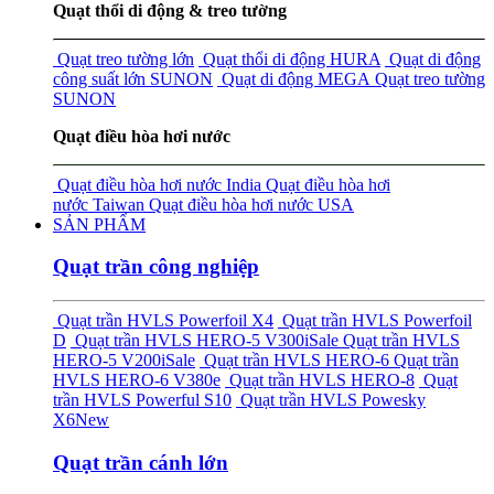
Quạt thổi di động & treo tường
Quạt treo tường lớn
Quạt thổi di động HURA
Quạt di động
công suất lớn SUNON
Quạt di động MEGA
Quạt treo tường
SUNON
Quạt điều hòa hơi nước
Quạt điều hòa hơi nước India
Quạt điều hòa hơi
nước Taiwan
Quạt điều hòa hơi nước USA
SẢN PHẨM
Quạt trần công nghiệp
Quạt trần HVLS Powerfoil X4
Quạt trần HVLS Powerfoil
D
Quạt trần HVLS HERO-5 V300i
Sale
Quạt trần HVLS
HERO-5 V200i
Sale
Quạt trần HVLS HERO-6
Quạt trần
HVLS HERO-6 V380e
Quạt trần HVLS HERO-8
Quạt
trần HVLS Powerful S10
Quạt trần HVLS Powesky
X6
New
Quạt trần cánh lớn