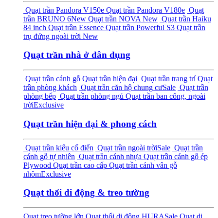
Quạt trần Pandora V150e
Quạt trần Pandora V180e
Quạt
trần BRUNO 6
New
Quạt trần NOVA
New
Quạt trần Haiku
84 inch
Quạt trần Essence
Quạt trần Powerful S3
Quạt trần
trụ đứng ngoài trời
New
Quạt trần nhà ở dân dụng
Quạt trần cánh gỗ
Quạt trần hiện đại
Quạt trần trang trí
Quạt
trần phòng khách
Quạt trần căn hộ chung cư
Sale
Quạt trần
phòng bếp
Quạt trần phòng ngủ
Quạt trần ban công, ngoài
trời
Exclusive
Quạt trần hiện đại & phong cách
Quạt trần kiểu cổ điển
Quạt trần ngoài trời
Sale
Quạt trần
cánh gỗ tự nhiên
Quạt trần cánh nhựa
Quạt trần cánh gỗ ép
Plywood
Quạt trần cao cấp
Quạt trần cánh vân gỗ
nhôm
Exclusive
Quạt thổi di động & treo tường
Quạt treo tường lớn
Quạt thổi di động HURA
Sale
Quạt di