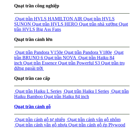
Quạt trần công nghiệp
Quạt trần HVLS HAMILTON AIR
Quạt trần HVLS
SUNON
Quạt trần HVLS HERO
Quạt trần nhà xưởng
Quạt
trần HVLS Big Ass Fans
Quạt trần cánh lớn
Quạt trần Pandora V150e
Quạt trần Pandora V180e
Quạt
trần BRUNO 6
Quạt trần NOVA
Quạt trần Haiku 84
inch
Quạt trần Essence
Quạt trần Powerful S3
Quạt trần trụ
đứng ngoài trời
Quạt trần cao cấp
Quạt trần Haiku L Series
Quạt trần Haiku I Series
Quạt trần
Haiku Bamboo
Quạt trần Haiku 84 inch
Quạt trần cánh gỗ
Quạt trần cánh gỗ tự nhiên
Quạt trần cánh vân gỗ nhôm
Quạt trần cánh vân gỗ nhựa
Quạt trần cánh gỗ ép Plywood