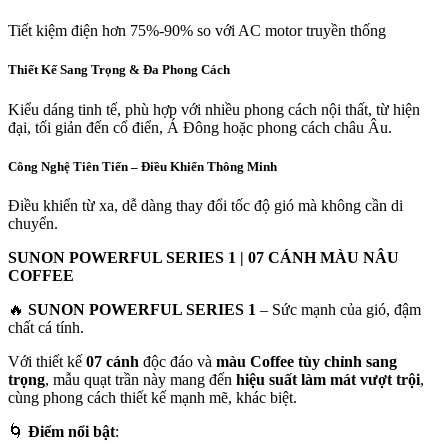
Tiết kiệm điện hơn 75%-90% so với AC motor truyền thống
Thiết Kế Sang Trọng & Đa Phong Cách
Kiểu dáng tinh tế, phù hợp với nhiều phong cách nội thất, từ hiện
đại, tối giản đến cổ điển, Á Đông hoặc phong cách châu Âu.
Công Nghệ Tiên Tiến – Điều Khiển Thông Minh
Điều khiển từ xa, dễ dàng thay đổi tốc độ gió mà không cần di
chuyển.
SUNON POWERFUL SERIES 1 | 07 CÁNH MÀU NÂU
COFFEE
🔥
SUNON POWERFUL SERIES 1
– Sức mạnh của gió, đậm
chất cá tính.
Với thiết kế
07 cánh
độc đáo và
màu Coffee tùy chỉnh sang
trọng
, mẫu quạt trần này mang đến
hiệu suất làm mát vượt trội
,
cùng phong cách thiết kế mạnh mẽ, khác biệt.
🌀
Điểm nổi bật
: