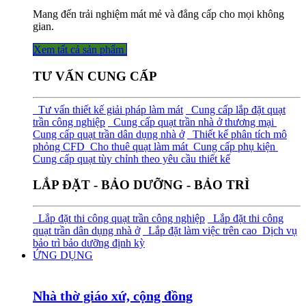
Mang đến trải nghiệm mát mẻ và đẳng cấp cho mọi không
gian.
Xem tất cả sả​​​​n phẩm
TƯ VẤN CUNG CẤP
Tư vấn thiết kế giải pháp làm mát
Cung cấp lắp đặt quạt
trần công nghiệp
Cung cấp quạt trần nhà ở thương mại
Cung cấp quạt trần dân dụng nhà ở
Thiết kế phân tích mô
phỏng CFD
Cho thuê quạt làm mát
Cung cấp phụ kiện
Cung cấp quạt tùy chỉnh theo yêu cầu thiết kế
LẮP ĐẶT - BẢO DƯỠNG - BẢO TRÌ
Lắp đặt thi công quạt trần công nghiệp
Lắp đặt thi công
quạt trần dân dụng nhà ở
Lắp đặt làm việc trên cao
Dịch vụ
bảo trì bảo dưỡng định kỳ
ỨNG DỤNG
Nhà thờ giáo xứ, cộng đồng