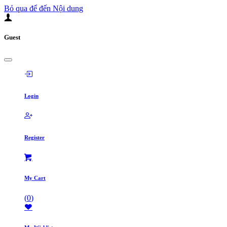
Bỏ qua để đến Nội dung
Guest
Login
Register
My Cart
(
0
)