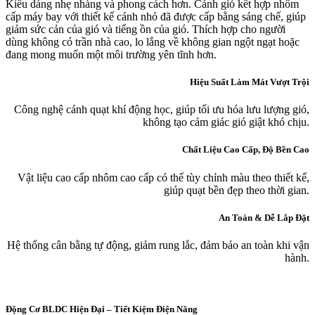
Kiểu dáng nhẹ nhàng và phong cách hơn. Cánh gió kết hợp nhôm
cấp máy bay với thiết kế cánh nhỏ đã được cấp bằng sáng chế, giúp
giảm sức cản của gió và tiếng ồn của gió. Thích hợp cho người
dùng không có trần nhà cao, lo lắng về không gian ngột ngạt hoặc
đang mong muốn một môi trường yên tĩnh hơn.
Hiệu Suất Làm Mát Vượt Trội
Công nghệ cánh quạt khí động học, giúp tối ưu hóa lưu lượng gió,
không tạo cảm giác gió giật khó chịu.
Chất Liệu Cao Cấp, Độ Bền Cao
Vật liệu cao cấp nhôm cao cấp có thể tùy chỉnh màu theo thiết kế,
giúp quạt bền đẹp theo thời gian.
An Toàn & Dễ Lắp Đặt
Hệ thống cân bằng tự động, giảm rung lắc, đảm bảo an toàn khi vận
hành.
Động Cơ BLDC Hiện Đại – Tiết Kiệm Điện Năng