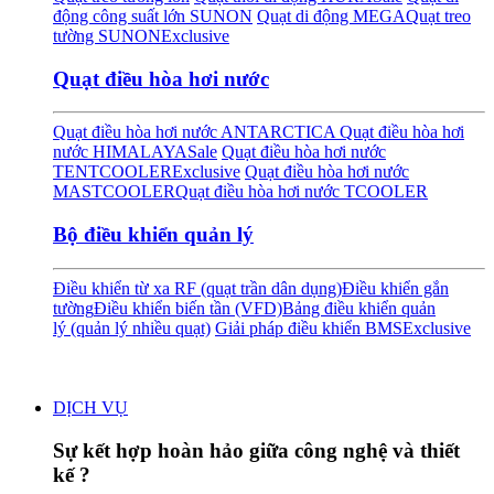
động công suất lớn SUNON
Quạt di động MEGA
Quạt treo
tường SUNON
Exclusive
Quạt điều hòa hơi nước
Quạt điều hòa hơi nước ANTARCTICA
Quạt điều hòa hơi
nước HIMALAYA
Sale
Quạt điều hòa hơi nước
TENTCOOLER
Exclusive
Quạt điều hòa hơi nước
MASTCOOLER
Quạt điều hòa hơi nước TCOOLER
Bộ điều khiển quản lý
Điều khiển từ xa RF (quạt trần dân dụng)
Điều khiển gắn
tường
Điều khiển biến tần (VFD)
Bảng điều khiển quản
lý (quản lý nhiều quạt)
Giải pháp điều khiển BMS
Exclusive
DỊCH VỤ
Sự kết hợp hoàn hảo giữa công nghệ và thiết
kế ?