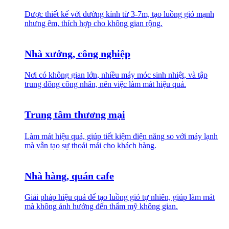
Được thiết kế với đường kính từ 3-7m, tạo luồng gió mạnh
nhưng êm, thích hợp cho không gian rộng.
Nhà xưởng, công nghiệp
Nơi có không gian lớn, nhiều máy móc sinh nhiệt, và tập
trung đông công nhân, nên việc làm mát hiệu quả.
Trung tâm thương mại
Làm mát hiệu quả, giúp tiết kiệm điện năng so với máy lạnh
mà vẫn tạo sự thoải mái cho khách hàng.
Nhà hàng, quán cafe
Giải pháp hiệu quả để tạo luồng gió tự nhiên, giúp làm mát
mà không ảnh hưởng đến thẩm mỹ không gian.