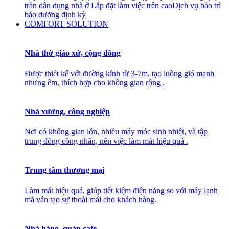
trần dân dụng nhà ở
Lắp đặt làm việc trên cao
Dịch vụ bảo trì
bảo dưỡng định kỳ
COMFORT SOLUTION
Nhà thờ giáo xứ, cộng đồng
Được thiết kế với đường kính từ 3-7m, tạo luồng gió mạnh
nhưng êm, thích hợp cho không gian rộng .
Nhà xưởng, công nghiệp
Nơi có không gian lớn, nhiều máy móc sinh nhiệt, và tập
trung đông công nhân, nên việc làm mát hiệu quả .
Trung tâm thương mại
Làm mát hiệu quả, giúp tiết kiệm điện năng so với máy lạnh
mà vẫn tạo sự thoải mái cho khách hàng.
Nhà hàng, quán cafe