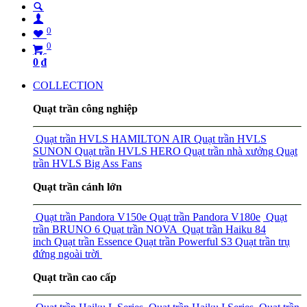
0
0
0
₫
COLLECTION
Quạt trần công nghiệp
Quạt trần HVLS HAMILTON AIR
Quạt trần HVLS
SUNON
Quạt trần HVLS HERO
Quạt trần nhà xưởng
Quạt
trần HVLS Big Ass Fans
Quạt trần cánh lớn
Quạt trần Pandora V150e
Quạt trần Pandora V180e
Quạt
trần BRUNO 6
Quạt trần NOVA
Quạt trần Haiku 84
inch
Quạt trần Essence
Quạt trần Powerful S3
Quạt trần trụ
đứng ngoài trời
Quạt trần cao cấp