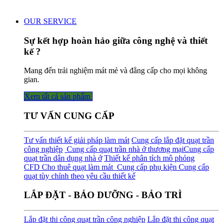
OUR SERVICE
Sự kết hợp hoàn hảo giữa công nghệ và thiết
kế ?
Mang đến trải nghiệm mát mẻ và đẳng cấp cho mọi không
gian.
Xem tất cả sản phẩm
TƯ VẤN CUNG CẤP
Tư vấn thiết kế giải pháp làm mát
Cung cấp lắp đặt quạt trần
công nghiệp
Cung cấp quạt trần nhà ở thương mại
Cung cấp
quạt trần dân dụng nhà ở
Thiết kế phân tích mô phỏng
CFD
Cho thuê quạt làm mát
Cung cấp phụ kiện
Cung cấp
quạt tùy chỉnh theo yêu cầu thiết kế
LẮP ĐẶT - BẢO DƯỠNG - BẢO TRÌ
Lắp đặt thi công quạt trần công nghiệp
Lắp đặt thi công quạt