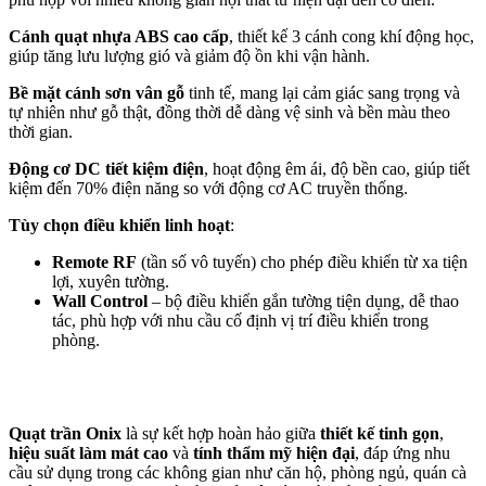
Cánh quạt nhựa ABS cao cấp
, thiết kế 3 cánh cong khí động học,
giúp tăng lưu lượng gió và giảm độ ồn khi vận hành.
Bề mặt cánh sơn vân gỗ
tinh tế, mang lại cảm giác sang trọng và
tự nhiên như gỗ thật, đồng thời dễ dàng vệ sinh và bền màu theo
thời gian.
Động cơ DC tiết kiệm điện
, hoạt động êm ái, độ bền cao, giúp tiết
kiệm đến 70% điện năng so với động cơ AC truyền thống.
Tùy chọn điều khiển linh hoạt
:
Remote RF
(tần số vô tuyến) cho phép điều khiển từ xa tiện
lợi, xuyên tường.
Wall Control
– bộ điều khiển gắn tường tiện dụng, dễ thao
tác, phù hợp với nhu cầu cố định vị trí điều khiển trong
phòng.
Quạt trần Onix
là sự kết hợp hoàn hảo giữa
thiết kế tinh gọn
,
hiệu suất làm mát cao
và
tính thẩm mỹ hiện đại
, đáp ứng nhu
cầu sử dụng trong các không gian như căn hộ, phòng ngủ, quán cà