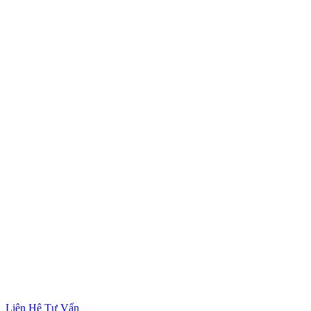
Liên Hệ Tư Vấn