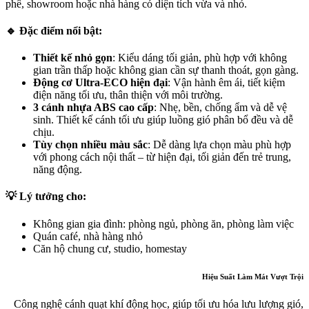
phê, showroom hoặc nhà hàng có diện tích vừa và nhỏ.
🔹
Đặc điểm nổi bật:
Thiết kế nhỏ gọn
: Kiểu dáng tối giản, phù hợp với không
gian trần thấp hoặc không gian cần sự thanh thoát, gọn gàng.
Động cơ Ultra-ECO hiện đại
: Vận hành êm ái, tiết kiệm
điện năng tối ưu, thân thiện với môi trường.
3 cánh nhựa ABS cao cấp
: Nhẹ, bền, chống ẩm và dễ vệ
sinh. Thiết kế cánh tối ưu giúp luồng gió phân bổ đều và dễ
chịu.
Tùy chọn nhiều màu sắc
: Dễ dàng lựa chọn màu phù hợp
với phong cách nội thất – từ hiện đại, tối giản đến trẻ trung,
năng động.
💡
Lý tưởng cho:
Không gian gia đình: phòng ngủ, phòng ăn, phòng làm việc
Quán café, nhà hàng nhỏ
Căn hộ chung cư, studio, homestay
Hiệu Suất Làm Mát Vượt Trội
Công nghệ cánh quạt khí động học, giúp tối ưu hóa lưu lượng gió,