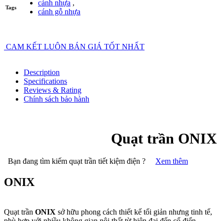
cánh nhựa
,
Tags
cánh gỗ nhựa
CAM KẾT LUÔN BÁN GIÁ TỐT NHẤT
Description
Specifications
Reviews & Rating
Chính sách bảo hành
Quạt trần ONIX
Bạn đang tìm kiếm quạt trần tiết kiệm điện ?
Xem thêm
ONIX
Quạt trần
ONIX
sở hữu phong cách thiết kế tối giản nhưng tinh tế,
phù hợp với nhiều không gian nội thất từ hiện đại đến cổ điển.