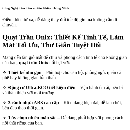
Công Nghệ Tiên Tiến – Điều Khiển Thông Minh
Điều khiển từ xa, dễ dàng thay đổi tốc độ gió mà không cần di
chuyển.
Quạt Trần Onix: Thiết Kế Tinh Tế, Làm
Mát Tối Ưu, Thư Giãn Tuyệt Đối
Mang đến làn gió mát dễ chịu và phong cách tinh tế cho không gian
của bạn,
quạt trần Onix
nổi bật với:
🔹
Thiết kế nhỏ gọn
– Phù hợp cho căn hộ, phòng ngủ, quán cà
phê hay không gian trần thấp.
🔹
Động cơ Ultra-ECO tiết kiệm điện
– Vận hành êm ái, bền bỉ
và thân thiện với môi trường.
🔹
3 cánh nhựa ABS cao cấp
– Kiểu dáng hiện đại, dễ lau chùi,
bền đẹp theo thời gian.
🔹
Tùy chọn nhiều màu sắc
– Dễ dàng phối hợp với phong cách
nội thất riêng của bạn.