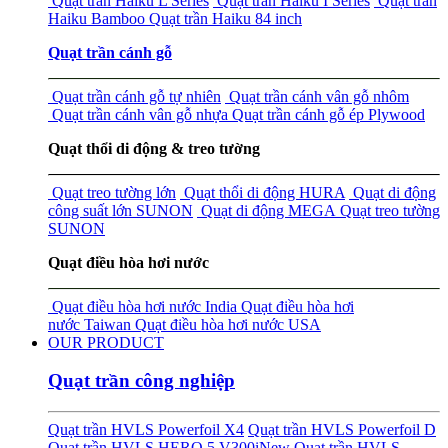
Quạt trần Haiku L Series
Quạt trần Haiku I Series
Quạt trần
Haiku Bamboo
Quạt trần Haiku 84 inch
Quạt trần cánh gỗ
Quạt trần cánh gỗ tự nhiên
Quạt trần cánh vân gỗ nhôm
Quạt trần cánh vân gỗ nhựa
Quạt trần cánh gỗ ép Plywood
Quạt thổi di động & treo tường
Quạt treo tường lớn
Quạt thổi di động HURA
Quạt di động
công suất lớn SUNON
Quạt di động MEGA
Quạt treo tường
SUNON
Quạt điều hòa hơi nước
Quạt điều hòa hơi nước India
Quạt điều hòa hơi
nước Taiwan
Quạt điều hòa hơi nước USA
OUR PRODUCT
Quạt trần công nghiệp
Quạt trần HVLS Powerfoil X4
Quạt trần HVLS Powerfoil D
Quạt trần HVLS HERO 5 V300i
New
Quạt trần HVLS