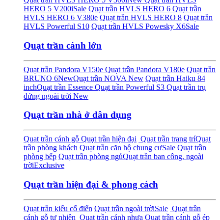
HERO 5 V200i
Sale
Quạt trần HVLS HERO 6
Quạt trần
HVLS HERO 6 V380e
Quạt trần HVLS HERO 8
Quạt trần
HVLS Powerful S10
Quạt trần HVLS Powesky X6
Sale
Quạt trần cánh lớn
Quạt trần Pandora V150e
Quạt trần Pandora V180e
Quạt trần
BRUNO 6
New
Quạt trần NOVA
New
Quạt trần Haiku 84
inch
Quạt trần Essence
Quạt trần Powerful S3
Quạt trần trụ
đứng ngoài trời
New
Quạt trần nhà ở dân dụng
Quạt trần cánh gỗ
Quạt trần hiện đại
Quạt trần trang trí
Quạt
trần phòng khách
Quạt trần căn hộ chung cư
Sale
Quạt trần
phòng bếp
Quạt trần phòng ngủ
Quạt trần ban công, ngoài
trời
Exclusive
Quạt trần hiện đại & phong cách
Quạt trần kiểu cổ điển
Quạt trần ngoài trời
Sale
Quạt trần
cánh gỗ tự nhiên
Quạt trần cánh nhựa
Quạt trần cánh gỗ ép