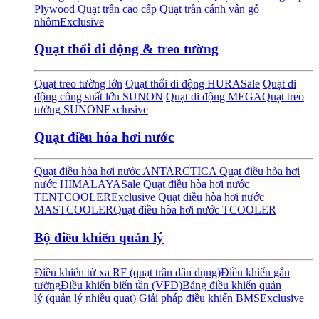
Plywood
Quạt trần cao cấp
Quạt trần cánh vân gỗ
nhôm
Exclusive
Quạt thổi di động & treo tường
Quạt treo tường lớn
Quạt thổi di động HURA
Sale
Quạt di
động công suất lớn SUNON
Quạt di động MEGA
Quạt treo
tường SUNON
Exclusive
Quạt điều hòa hơi nước
Quạt điều hòa hơi nước ANTARCTICA
Quạt điều hòa hơi
nước HIMALAYA
Sale
Quạt điều hòa hơi nước
TENTCOOLER
Exclusive
Quạt điều hòa hơi nước
MASTCOOLER
Quạt điều hòa hơi nước TCOOLER
Bộ điều khiển quản lý
Điều khiển từ xa RF (quạt trần dân dụng)
Điều khiển gắn
tường
Điều khiển biến tần (VFD)
Bảng điều khiển quản
lý (quản lý nhiều quạt)
Giải pháp điều khiển BMS
Exclusive