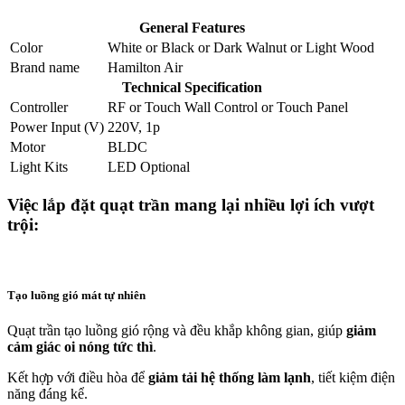
General Features
Color
White
or
Black
or
Dark Walnut
or
Light Wood
Brand name
Hamilton Air
Technical Specification
Controller
RF
or
Touch Wall Control
or
Touch Panel
Power Input (V)
220V, 1p
Motor
BLDC
Light Kits
LED Optional
Việc lắp đặt quạt trần mang lại nhiều lợi ích vượt
trội:
Tạo luồng gió mát tự nhiên
Quạt trần tạo luồng gió rộng và đều khắp không gian, giúp
giảm
cảm giác oi nóng tức thì
.
Kết hợp với điều hòa để
giảm tải hệ thống làm lạnh
, tiết kiệm điện
năng đáng kể.