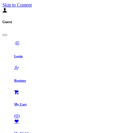
Skip to Content
Guest
Login
Register
My Cart
(
0
)