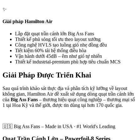
✨
Giải pháp Hamilton Air
Lắp đặt quạt trần cánh lớn Big Ass Fans
Thiết kế phủ sóng tối ưu theo layout xưởng
Công nghệ HVLS tạo luồng gió nhẹ đồng đều
Tiết kiệm 60% tải hệ thống điều hòa
Vận hành dưới 45dB – êm như gió tự nhiên
Thiết kế industrial-premium phù hợp tiêu chuẩn MCS
Giải Pháp Được Triển Khai
Sau quá trình khảo sát thực địa và phân tích kỹ lưỡng về layout
không gian, Hamilton Air đề xuất sử dụng dòng quạt trần cánh lớn
của
Big Ass Fans
– thương hiệu quạt công nghiệp – thương mại số
1 tại Hoa Kỳ và thế giới, được tin dùng tại hơn 170 quốc gia.
🇺🇸 Big Ass Fans – Made in USA · #1 World's Leading
Quạt Trần Cánh Lớn – Powerfoil-8 Series