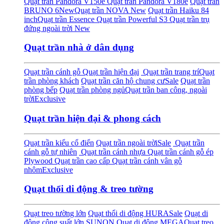
Quạt trần Pandora V150e
Quạt trần Pandora V180e
Quạt trần
BRUNO 6
New
Quạt trần NOVA
New
Quạt trần Haiku 84
inch
Quạt trần Essence
Quạt trần Powerful S3
Quạt trần trụ
đứng ngoài trời
New
Quạt trần nhà ở dân dụng
Quạt trần cánh gỗ
Quạt trần hiện đại
Quạt trần trang trí
Quạt
trần phòng khách
Quạt trần căn hộ chung cư
Sale
Quạt trần
phòng bếp
Quạt trần phòng ngủ
Quạt trần ban công, ngoài
trời
Exclusive
Quạt trần hiện đại & phong cách
Quạt trần kiểu cổ điển
Quạt trần ngoài trời
Sale
Quạt trần
cánh gỗ tự nhiên
Quạt trần cánh nhựa
Quạt trần cánh gỗ ép
Plywood
Quạt trần cao cấp
Quạt trần cánh vân gỗ
nhôm
Exclusive
Quạt thổi di động & treo tường
Quạt treo tường lớn
Quạt thổi di động HURA
Sale
Quạt di
động công suất lớn SUNON
Quạt di động MEGA
Quạt treo