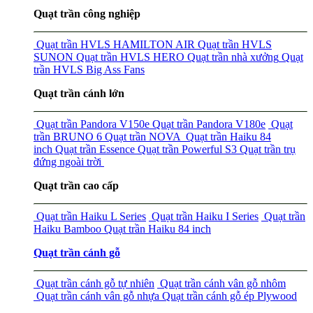
Quạt trần công nghiệp
Quạt trần HVLS HAMILTON AIR
Quạt trần HVLS
SUNON
Quạt trần HVLS HERO
Quạt trần nhà xưởng
Quạt
trần HVLS Big Ass Fans
Quạt trần cánh lớn
Quạt trần Pandora V150e
Quạt trần Pandora V180e
Quạt
trần BRUNO 6
Quạt trần NOVA
Quạt trần Haiku 84
inch
Quạt trần Essence
Quạt trần Powerful S3
Quạt trần trụ
đứng ngoài trời
Quạt trần cao cấp
Quạt trần Haiku L Series
Quạt trần Haiku I Series
Quạt trần
Haiku Bamboo
Quạt trần Haiku 84 inch
Quạt trần cánh gỗ
Quạt trần cánh gỗ tự nhiên
Quạt trần cánh vân gỗ nhôm
Quạt trần cánh vân gỗ nhựa
Quạt trần cánh gỗ ép Plywood