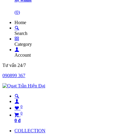
My Wishlist
(
0
)
Home
Search
Category
Account
Tư vấn 24/7
090899 367
0
0
0
₫
COLLECTION