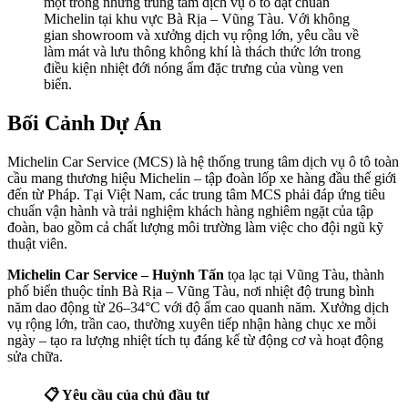
một trong những trung tâm dịch vụ ô tô đạt chuẩn
Michelin tại khu vực Bà Rịa – Vũng Tàu. Với không
gian showroom và xưởng dịch vụ rộng lớn, yêu cầu về
làm mát và lưu thông không khí là thách thức lớn trong
điều kiện nhiệt đới nóng ẩm đặc trưng của vùng ven
biển.
Bối Cảnh Dự Án
Michelin Car Service (MCS) là hệ thống trung tâm dịch vụ ô tô toàn
cầu mang thương hiệu Michelin – tập đoàn lốp xe hàng đầu thế giới
đến từ Pháp. Tại Việt Nam, các trung tâm MCS phải đáp ứng tiêu
chuẩn vận hành và trải nghiệm khách hàng nghiêm ngặt của tập
đoàn, bao gồm cả chất lượng môi trường làm việc cho đội ngũ kỹ
thuật viên.
Michelin Car Service – Huỳnh Tấn
tọa lạc tại Vũng Tàu, thành
phố biển thuộc tỉnh Bà Rịa – Vũng Tàu, nơi nhiệt độ trung bình
năm dao động từ 26–34°C với độ ẩm cao quanh năm. Xưởng dịch
vụ rộng lớn, trần cao, thường xuyên tiếp nhận hàng chục xe mỗi
ngày – tạo ra lượng nhiệt tích tụ đáng kể từ động cơ và hoạt động
sửa chữa.
📋 Yêu cầu của chủ đầu tư