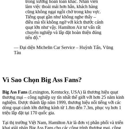
trong xưởng hoàn toàn khác. Nhân viên
làm việc thoải mái hơn hẳn, khách hàng
cũng không ngại ngồi chờ trong khu vực.
Tiếng quạt gần như không nghe thấy –
điều mà tôi không ngờ với kích thước cánh
quạt lớn như vậy. Hamilton Air tư vấn rất
chuyên nghiệp và lắp đặt hoàn thiện đúng
tiến độ."
— Đại diện Michelin Car Service – Huỳnh Tấn, Vũng
Tàu
Vì Sao Chọn Big Ass Fans?
Big Ass Fans
(Lexington, Kentucky, USA) là thương hiệu quạt
thương mại – công nghiệp uy tín nhất thế giới với hơn 25 năm kinh
nghiệm. Được thành lập năm 1999, thương hiệu nổi tiếng với các
dòng quạt cánh lớn đường kính từ 1.8m đến 7.3m, phục vụ hơn 1
triệu lắp đặt tại 170 quốc gia.
Tại thị trường Việt Nam, Hamilton Air là đơn vị phân phối và triển
khai giải pháp Big Ass Fans cho các công trình thương mại, công