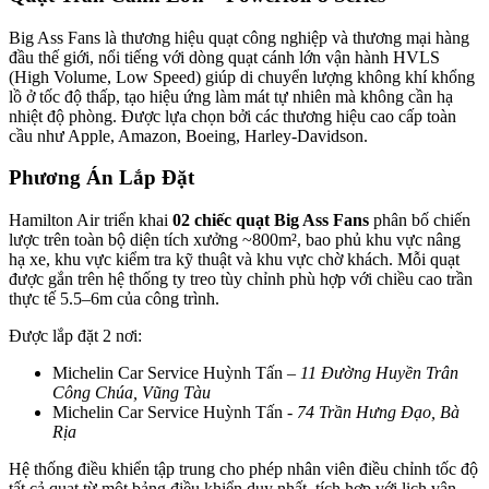
Big Ass Fans là thương hiệu quạt công nghiệp và thương mại hàng
đầu thế giới, nổi tiếng với dòng quạt cánh lớn vận hành HVLS
(High Volume, Low Speed) giúp di chuyển lượng không khí khổng
lồ ở tốc độ thấp, tạo hiệu ứng làm mát tự nhiên mà không cần hạ
nhiệt độ phòng. Được lựa chọn bởi các thương hiệu cao cấp toàn
cầu như Apple, Amazon, Boeing, Harley-Davidson.
Phương Án Lắp Đặt
Hamilton Air triển khai
02 chiếc quạt Big Ass Fans
phân bố chiến
lược trên toàn bộ diện tích xưởng ~800m², bao phủ khu vực nâng
hạ xe, khu vực kiểm tra kỹ thuật và khu vực chờ khách. Mỗi quạt
được gắn trên hệ thống ty treo tùy chỉnh phù hợp với chiều cao trần
thực tế 5.5–6m của công trình.
Được lắp đặt 2 nơi:
Michelin Car Service Huỳnh Tấn –
11 Đường Huyền Trân
Công Chúa, Vũng Tàu
Michelin Car Service Huỳnh Tấn -
74 Trần Hưng Đạo, Bà
Rịa
Hệ thống điều khiển tập trung cho phép nhân viên điều chỉnh tốc độ
tất cả quạt từ một bảng điều khiển duy nhất, tích hợp với lịch vận