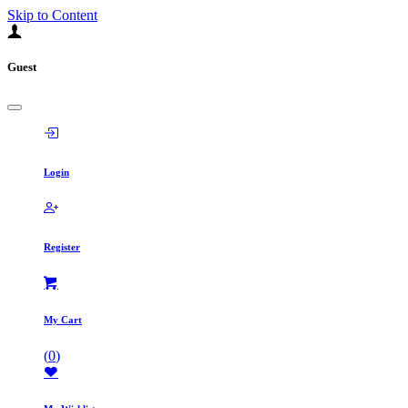
Skip to Content
Guest
Login
Register
My Cart
(
0
)