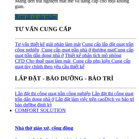
Mang đến trải nghiệm mát mẻ và đẳng cấp cho mọi không
gian.
Xem tất cả sản phẩm
TƯ VẤN CUNG CẤP
Tư vấn thiết kế giải pháp làm mát
Cung cấp lắp đặt quạt trần
công nghiệp
Cung cấp quạt trần nhà ở thương mại
Cung cấp
quạt trần dân dụng nhà ở
Thiết kế phân tích mô phỏng
CFD
Cho thuê quạt làm mát
Cung cấp phụ kiện
Cung cấp
quạt tùy chỉnh theo yêu cầu thiết kế
LẮP ĐẶT - BẢO DƯỠNG - BẢO TRÌ
Lắp đặt thi công quạt trần công nghiệp
Lắp đặt thi công quạt
trần dân dụng nhà ở
Lắp đặt làm việc trên cao
Dịch vụ bảo trì
bảo dưỡng định kỳ
COMFORT SOLUTION
Nhà thờ giáo xứ, cộng đồng