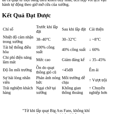
hành tự động theo giờ mở cửa của xưởng.
Kết Quả Đạt Được
Trước khi lắp
Chỉ số
Sau khi lắp đặt
Cải thiện
đặt
Nhiệt độ cảm nhận
38–40°C
30–32°C
↓ ~8°C
trong xưởng
Tải hệ thống điều
100% công
40% công suất
↓ 60%
hòa
suất
Chi phí điện năng
Mức cao
Giảm đáng kể
↓ 35–45%
làm mát
Ồn do quạt
Độ ồn môi trường
<45dB
Êm ái
thông gió cũ
Sự hài lòng nhân
Phản ánh nóng
Môi trường dễ
↑ Vượt trội
viên
bức
chịu
Trải nghiệm khách
Ngại chờ tại
Không gian
↑ Chuyên
hàng
xưởng
thông thoáng
nghiệp hơn
"Từ khi lắp quạt Big Ass Fans, không khí