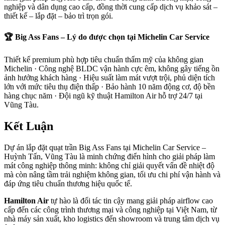
nghiệp và dân dụng cao cấp, đồng thời cung cấp dịch vụ khảo sát –
thiết kế – lắp đặt – bảo trì trọn gói.
🏆 Big Ass Fans – Lý do được chọn tại Michelin Car Service
Thiết kế premium phù hợp tiêu chuẩn thẩm mỹ của không gian
Michelin · Công nghệ BLDC vận hành cực êm, không gây tiếng ồn
ảnh hưởng khách hàng · Hiệu suất làm mát vượt trội, phủ diện tích
lớn với mức tiêu thụ điện thấp · Bảo hành 10 năm động cơ, độ bền
hàng chục năm · Đội ngũ kỹ thuật Hamilton Air hỗ trợ 24/7 tại
Vũng Tàu.
Kết Luận
Dự án lắp đặt quạt trần Big Ass Fans tại Michelin Car Service –
Huỳnh Tấn, Vũng Tàu là minh chứng điển hình cho giải pháp làm
mát công nghiệp thông minh: không chỉ giải quyết vấn đề nhiệt độ
mà còn nâng tầm trải nghiệm không gian, tối ưu chi phí vận hành và
đáp ứng tiêu chuẩn thương hiệu quốc tế.
Hamilton Air
tự hào là đối tác tin cậy mang giải pháp airflow cao
cấp đến các công trình thương mại và công nghiệp tại Việt Nam, từ
nhà máy sản xuất, kho logistics đến showroom và trung tâm dịch vụ