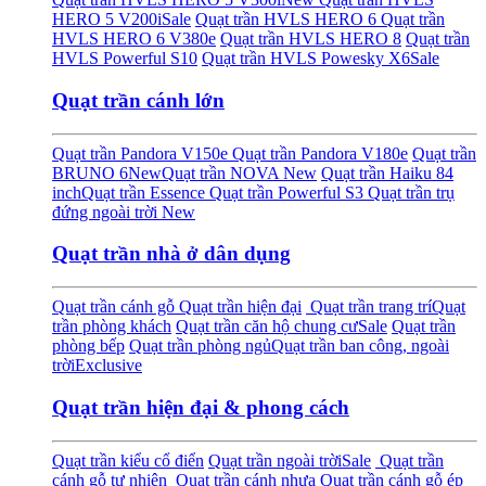
HERO 5 V200i
Sale
Quạt trần HVLS HERO 6
Quạt trần
HVLS HERO 6 V380e
Quạt trần HVLS HERO 8
Quạt trần
HVLS Powerful S10
Quạt trần HVLS Powesky X6
Sale
Quạt trần cánh lớn
Quạt trần Pandora V150e
Quạt trần Pandora V180e
Quạt trần
BRUNO 6
New
Quạt trần NOVA
New
Quạt trần Haiku 84
inch
Quạt trần Essence
Quạt trần Powerful S3
Quạt trần trụ
đứng ngoài trời
New
Quạt trần nhà ở dân dụng
Quạt trần cánh gỗ
Quạt trần hiện đại
Quạt trần trang trí
Quạt
trần phòng khách
Quạt trần căn hộ chung cư
Sale
Quạt trần
phòng bếp
Quạt trần phòng ngủ
Quạt trần ban công, ngoài
trời
Exclusive
Quạt trần hiện đại & phong cách
Quạt trần kiểu cổ điển
Quạt trần ngoài trời
Sale
Quạt trần
cánh gỗ tự nhiên
Quạt trần cánh nhựa
Quạt trần cánh gỗ ép