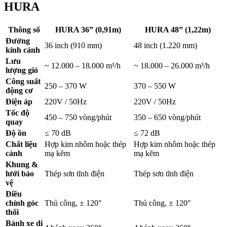
HURA
Thông số
HURA 36” (0,91m)
HURA 48” (1,22m)
Đường
36 inch (910 mm)
48 inch (1.220 mm)
kính cánh
Lưu
~ 12.000 – 18.000 m³/h
~ 18.000 – 26.000 m³/h
lượng gió
Công suất
250 – 370 W
370 – 550 W
động cơ
Điện áp
220V / 50Hz
220V / 50Hz
Tốc độ
450 – 750 vòng/phút
350 – 650 vòng/phút
quay
Độ ồn
≤ 70 dB
≤ 72 dB
Chất liệu
Hợp kim nhôm hoặc thép
Hợp kim nhôm hoặc thép
cánh
mạ kẽm
mạ kẽm
Khung &
lưới bảo
Thép sơn tĩnh điện
Thép sơn tĩnh điện
vệ
Điều
chỉnh góc
Thủ công, ± 120°
Thủ công, ± 120°
thổi
Bánh xe di