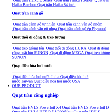
Quạt trần Haiku L Series
Quạt trần Haiku I Series
Quạt trần
Haiku Bamboo
Quạt trần Haiku 84 inch
Quạt trần cánh gỗ
Quạt trần cánh gỗ tự nhiên
Quạt trần cánh vân gỗ nhôm
Quạt trần cánh vân gỗ nhựa
Quạt trần cánh gỗ ép Plywood
Quạt thổi di động & treo tường
Quạt treo tường lớn
Quạt thổi di động HURA
Quạt di động
công suất lớn SUNON
Quạt di động MEGA
Quạt treo tường
SUNON
Quạt điều hòa hơi nước
Quạt điều hòa hơi nước India
Quạt điều hòa hơi
nước Taiwan
Quạt điều hòa hơi nước USA
OUR PRODUCT
Quạt trần công nghiệp
Quạt trần HVLS Powerfoil X4
Quạt trần HVLS Powerfoil D
Quạt trần HVLS HERO 5 V300i
New
Quạt trần HVLS