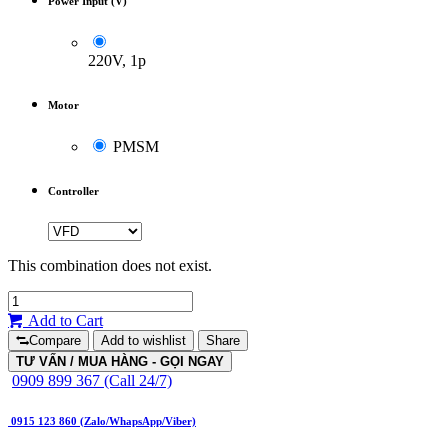
Power Input (V)
220V, 1p
Motor
PMSM
Controller
This combination does not exist.
Add to Cart
Compare
Add to wishlist
Share
TƯ VẤN / MUA HÀNG - GỌI NGAY
0909 899 367 (Call 24/7)
0915 123 860 (Zalo/WhapsApp/Viber)