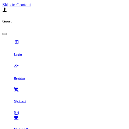
Skip to Content
Guest
Login
Register
My Cart
(
0
)