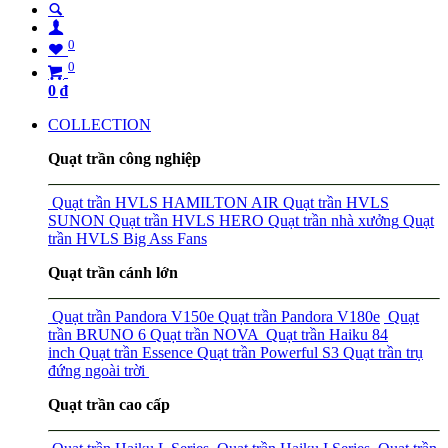
0
0
0
₫
COLLECTION
Quạt trần công nghiệp
Quạt trần HVLS HAMILTON AIR
Quạt trần HVLS
SUNON
Quạt trần HVLS HERO
Quạt trần nhà xưởng
Quạt
trần HVLS Big Ass Fans
Quạt trần cánh lớn
Quạt trần Pandora V150e
Quạt trần Pandora V180e
Quạt
trần BRUNO 6
Quạt trần NOVA
Quạt trần Haiku 84
inch
Quạt trần Essence
Quạt trần Powerful S3
Quạt trần trụ
đứng ngoài trời
Quạt trần cao cấp