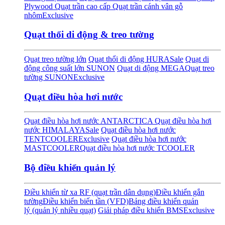
Plywood
Quạt trần cao cấp
Quạt trần cánh vân gỗ
nhôm
Exclusive
Quạt thổi di động & treo tường
Quạt treo tường lớn
Quạt thổi di động HURA
Sale
Quạt di
động công suất lớn SUNON
Quạt di động MEGA
Quạt treo
tường SUNON
Exclusive
Quạt điều hòa hơi nước
Quạt điều hòa hơi nước ANTARCTICA
Quạt điều hòa hơi
nước HIMALAYA
Sale
Quạt điều hòa hơi nước
TENTCOOLER
Exclusive
Quạt điều hòa hơi nước
MASTCOOLER
Quạt điều hòa hơi nước TCOOLER
Bộ điều khiển quản lý
Điều khiển từ xa RF (quạt trần dân dụng)
Điều khiển gắn
tường
Điều khiển biến tần (VFD)
Bảng điều khiển quản
lý (quản lý nhiều quạt)
Giải pháp điều khiển BMS
Exclusive