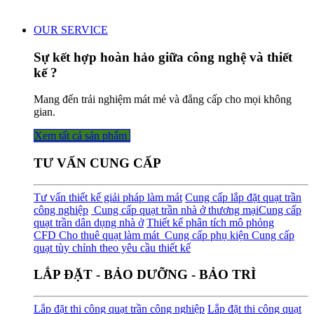
OUR SERVICE
Sự kết hợp hoàn hảo giữa công nghệ và thiết
kế ?
Mang đến trải nghiệm mát mẻ và đẳng cấp cho mọi không
gian.
Xem tất cả sản phẩm
TƯ VẤN CUNG CẤP
Tư vấn thiết kế giải pháp làm mát
Cung cấp lắp đặt quạt trần
công nghiệp
Cung cấp quạt trần nhà ở thương mại
Cung cấp
quạt trần dân dụng nhà ở
Thiết kế phân tích mô phỏng
CFD
Cho thuê quạt làm mát
Cung cấp phụ kiện
Cung cấp
quạt tùy chỉnh theo yêu cầu thiết kế
LẮP ĐẶT - BẢO DƯỠNG - BẢO TRÌ
Lắp đặt thi công quạt trần công nghiệp
Lắp đặt thi công quạt