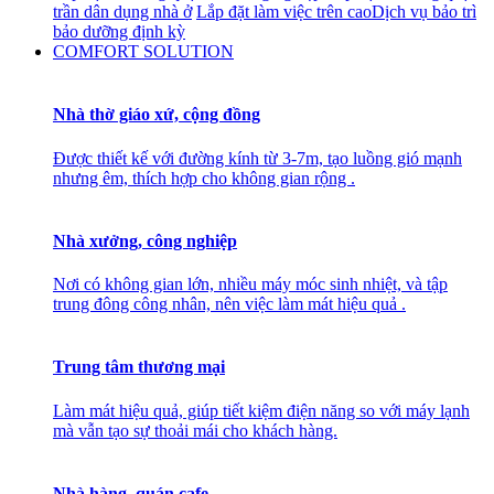
trần dân dụng nhà ở
Lắp đặt làm việc trên cao
Dịch vụ bảo trì
bảo dưỡng định kỳ
COMFORT SOLUTION
Nhà thờ giáo xứ, cộng đồng
Được thiết kế với đường kính từ 3-7m, tạo luồng gió mạnh
nhưng êm, thích hợp cho không gian rộng .
Nhà xưởng, công nghiệp
Nơi có không gian lớn, nhiều máy móc sinh nhiệt, và tập
trung đông công nhân, nên việc làm mát hiệu quả .
Trung tâm thương mại
Làm mát hiệu quả, giúp tiết kiệm điện năng so với máy lạnh
mà vẫn tạo sự thoải mái cho khách hàng.
Nhà hàng, quán cafe