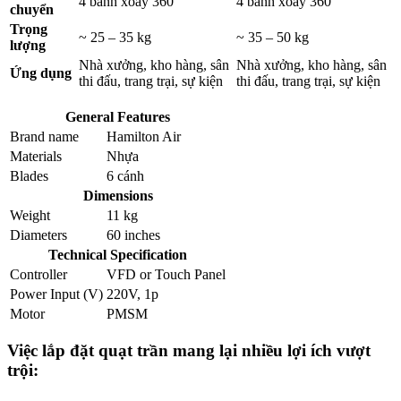
4 bánh xoay 360°
4 bánh xoay 360°
chuyển
Trọng
~ 25 – 35 kg
~ 35 – 50 kg
lượng
Nhà xưởng, kho hàng, sân
Nhà xưởng, kho hàng, sân
Ứng dụng
thi đấu, trang trại, sự kiện
thi đấu, trang trại, sự kiện
General Features
Brand name
Hamilton Air
Materials
Nhựa
Blades
6 cánh
Dimensions
Weight
11 kg
Diameters
60 inches
Technical Specification
Controller
VFD
or
Touch Panel
Power Input (V)
220V, 1p
Motor
PMSM
Việc lắp đặt quạt trần mang lại nhiều lợi ích vượt
trội: