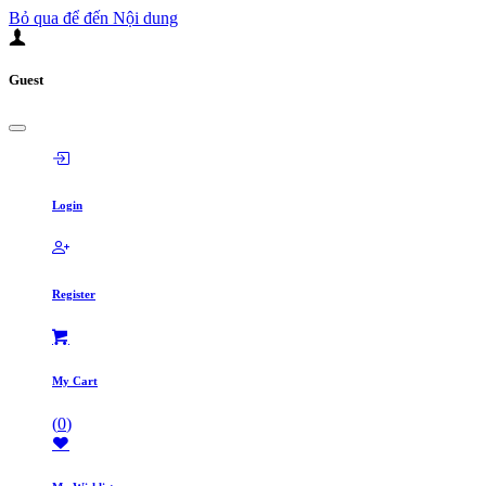
Bỏ qua để đến Nội dung
Guest
Login
Register
My Cart
(
0
)