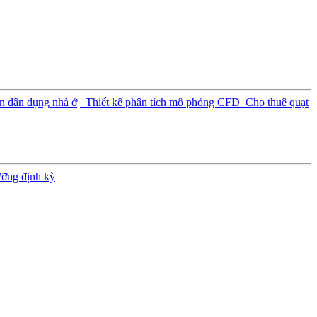
n dân dụng nhà ở
Thiết kế phân tích mô phỏng CFD
Cho thuê quạt
ưỡng định kỳ