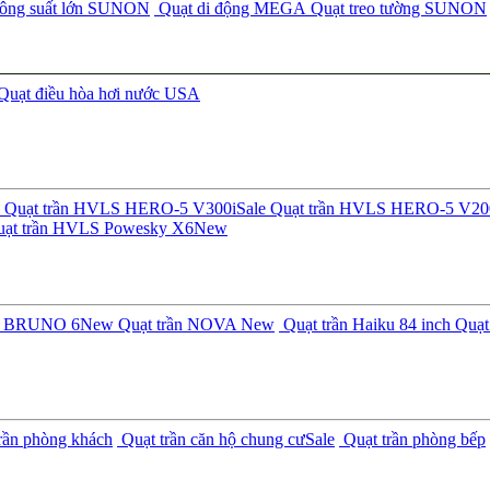
công suất lớn SUNON
Quạt di động MEGA
Quạt treo tường SUNON
Quạt điều hòa hơi nước USA
Quạt trần HVLS HERO-5 V300i
Sale
Quạt trần HVLS HERO-5 V20
ạt trần HVLS Powesky X6
New
ần BRUNO 6
New
Quạt trần NOVA
New
Quạt trần Haiku 84 inch
Quạt 
rần phòng khách
Quạt trần căn hộ chung cư
Sale
Quạt trần phòng bếp