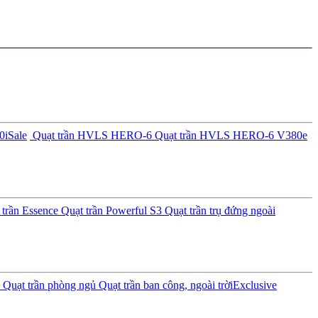
0i
Sale
Quạt trần HVLS HERO-6
Quạt trần HVLS HERO-6 V380e
trần Essence
Quạt trần Powerful S3
Quạt trần trụ đứng ngoài
Quạt trần phòng ngủ
Quạt trần ban công, ngoài trời
Exclusive