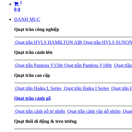
0
0
₫
DANH MỤC
Quạt trần công nghiệp
Quạt trần HVLS HAMILTON AIR
Quạt trần HVLS SUNO
Quạt trần cánh lớn
Quạt trần Pandora V150e
Quạt trần Pandora V180e
Quạt tr
Quạt trần cao cấp
Quạt trần Haiku L Series
Quạt trần Haiku I Series
Quạt trần
Quạt trần cánh gỗ
Quạt trần cánh gỗ tự nhiên
Quạt trần cánh vân gỗ nhôm
Quạt 
Quạt thổi di động & treo tường