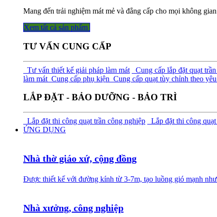
Mang đến trải nghiệm mát mẻ và đẳng cấp cho mọi không gian
Xem tất cả sả​​​​n phẩm
TƯ VẤN CUNG CẤP
Tư vấn thiết kế giải pháp làm mát
Cung cấp lắp đặt quạt trần
làm mát
Cung cấp phụ kiện
Cung cấp quạt tùy chỉnh theo yêu 
LẮP ĐẶT - BẢO DƯỠNG - BẢO TRÌ
Lắp đặt thi công quạt trần công nghiệp
Lắp đặt thi công quạt
ỨNG DỤNG
Nhà thờ giáo xứ, cộng đồng
Được thiết kế với đường kính từ 3-7m, tạo luồng gió mạnh như
Nhà xưởng, công nghiệp