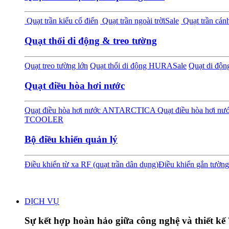
Quạt trần kiểu cổ điển
Quạt trần ngoài trời
Sale
Quạt trần cánh
Quạt thổi di động & treo tường
Quạt treo tường lớn
Quạt thổi di động HURA
Sale
Quạt di độ
Quạt điều hòa hơi nước
Quạt điều hòa hơi nước ANTARCTICA
Quạt điều hòa hơi 
TCOOLER
Bộ điều khiển quản lý
Điều khiển từ xa RF (quạt trần dân dụng)
Điều khiển gắn tường
DỊCH VỤ
Sự kết hợp hoàn hảo giữa công nghệ và thiết kế 