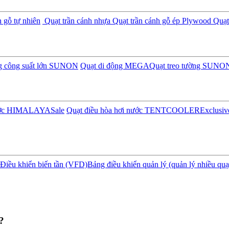
 gỗ tự nhiên
Quạt trần cánh nhựa
Quạt trần cánh gỗ ép Plywood
Quạt 
ng công suất lớn SUNON
Quạt di động MEGA
Quạt treo tường SUNO
nước HIMALAYA
Sale
Quạt điều hòa hơi nước TENTCOOLER
Exclusiv
Điều khiển biến tần (VFD)
Bảng điều khiển quản lý (quản lý nhiều quạ
?