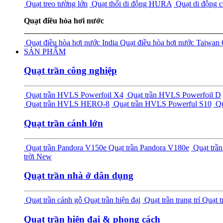
Quạt treo tường lớn
Quạt thổi di động HURA
Quạt di động 
Quạt điều hòa hơi nước
Quạt điều hòa hơi nước India
Quạt điều hòa hơi nước Taiwan
SẢN PHẨM
Quạt trần công nghiệp
Quạt trần HVLS Powerfoil X4
Quạt trần HVLS Powerfoil D
Quạt trần HVLS HERO-8
Quạt trần HVLS Powerful S10
Qu
Quạt trần cánh lớn
Quạt trần Pandora V150e
Quạt trần Pandora V180e
Quạt tr
trời
New
Quạt trần nhà ở dân dụng
Quạt trần cánh gỗ
Quạt trần hiện đại
Quạt trần trang trí
Quạt t
Quạt trần hiện đại & phong cách