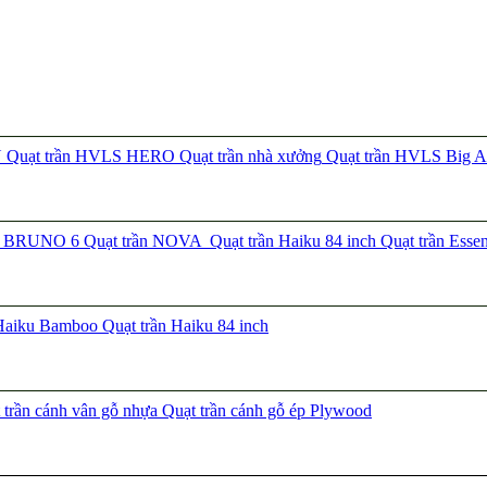
N
Quạt trần HVLS HERO
Quạt trần nhà xưởng
Quạt trần HVLS Big A
ần BRUNO 6
Quạt trần NOVA
Quạt trần Haiku 84 inch
Quạt trần Esse
 Haiku Bamboo
Quạt trần Haiku 84 inch
trần cánh vân gỗ nhựa
Quạt trần cánh gỗ ép Plywood