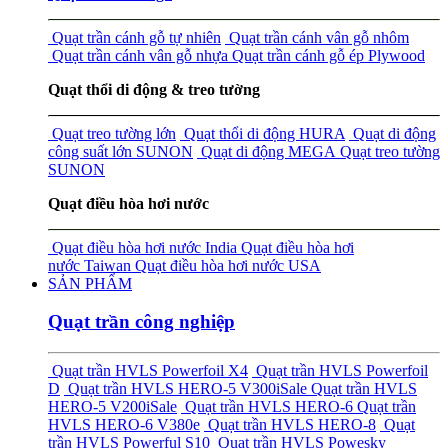
Quạt trần cánh gỗ tự nhiên
Quạt trần cánh vân gỗ nhôm
Quạt trần cánh vân gỗ nhựa
Quạt trần cánh gỗ ép Plywood
Quạt thổi di động & treo tường
Quạt treo tường lớn
Quạt thổi di động HURA
Quạt di động
công suất lớn SUNON
Quạt di động MEGA
Quạt treo tường
SUNON
Quạt điều hòa hơi nước
Quạt điều hòa hơi nước India
Quạt điều hòa hơi
nước Taiwan
Quạt điều hòa hơi nước USA
SẢN PHẨM
Quạt trần công nghiệp
Quạt trần HVLS Powerfoil X4
Quạt trần HVLS Powerfoil
D
Quạt trần HVLS HERO-5 V300i
Sale
Quạt trần HVLS
HERO-5 V200i
Sale
Quạt trần HVLS HERO-6
Quạt trần
HVLS HERO-6 V380e
Quạt trần HVLS HERO-8
Quạt
trần HVLS Powerful S10
Quạt trần HVLS Powesky