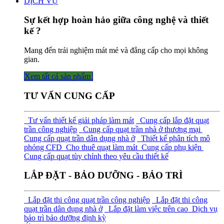
DỊCH VỤ
Sự kết hợp hoàn hảo giữa công nghệ và thiết
kế ?
Mang đến trải nghiệm mát mẻ và đẳng cấp cho mọi không
gian.
Xem tất cả sả​​​​n phẩm
TƯ VẤN CUNG CẤP
Tư vấn thiết kế giải pháp làm mát
Cung cấp lắp đặt quạt
trần công nghiệp
Cung cấp quạt trần nhà ở thương mại
Cung cấp quạt trần dân dụng nhà ở
Thiết kế phân tích mô
phỏng CFD
Cho thuê quạt làm mát
Cung cấp phụ kiện
Cung cấp quạt tùy chỉnh theo yêu cầu thiết kế
LẮP ĐẶT - BẢO DƯỠNG - BẢO TRÌ
Lắp đặt thi công quạt trần công nghiệp
Lắp đặt thi công
quạt trần dân dụng nhà ở
Lắp đặt làm việc trên cao
Dịch vụ
bảo trì bảo dưỡng định kỳ