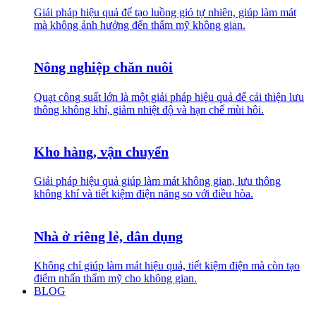
Giải pháp hiệu quả để tạo luồng gió tự nhiên, giúp làm mát
mà không ảnh hưởng đến thẩm mỹ không gian.
Nông nghiệp chăn nuôi
Quạt công suất lớn là một giải pháp hiệu quả để cải thiện lưu
thông không khí, giảm nhiệt độ và hạn chế mùi hôi.
Kho hàng, vận chuyển
Giải pháp hiệu quả giúp làm mát không gian, lưu thông
không khí và tiết kiệm điện năng so với điều hòa.
Nhà ở riêng lẻ, dân dụng
Không chỉ giúp làm mát hiệu quả, tiết kiệm điện mà còn tạo
điểm nhấn thẩm mỹ cho không gian.
BLOG