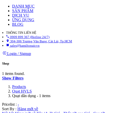
DANH MỤC
SẢN PHẨM
DỊCH VỤ
ỨNG DỤNG
BLOG
THÔNG TIN LIÊN HỆ
0909 899 367 (Hotline 24/7)
304-306 Trương Văn Bang, Cát Lái, Tp.HCM
sales@hamiltonair.vn
Login
/
Signup
Shop
1 items found.
Show Filters
Products
Quạt HVLS
Quạt dân dụng
- 1 items
Pricelist :
-
Sort By :
Hàng mới về