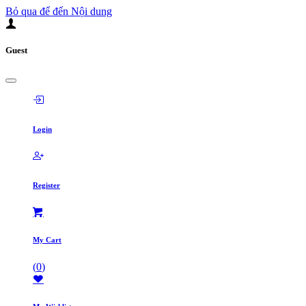
Bỏ qua để đến Nội dung
Guest
Login
Register
My Cart
(
0
)