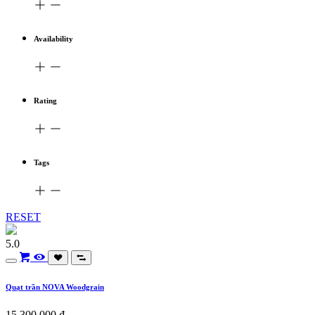
Availability
Rating
Tags
RESET
5.0
Quạt trần NOVA Woodgrain
15.300.000
₫