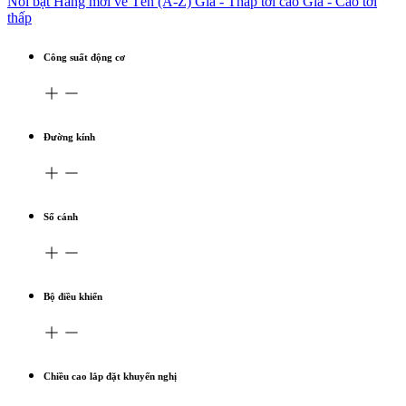
Nổi bật
Hàng mới về
Tên (A-Z)
Giá - Thấp tới cao
Giá - Cao tới
thấp
Công suất động cơ
Đường kính
Số cánh
Bộ điều khiển
Chiều cao lắp đặt khuyến nghị