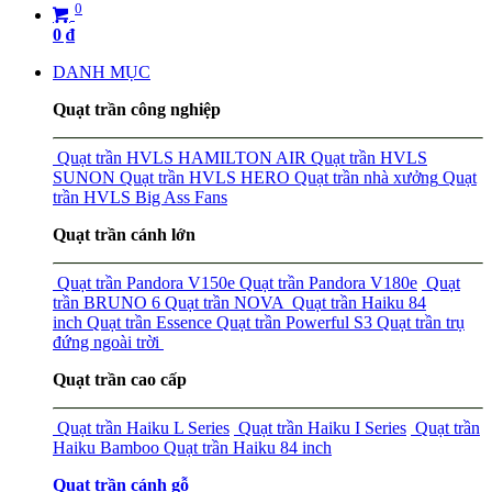
0
0
₫
DANH MỤC
Quạt trần công nghiệp
Quạt trần HVLS HAMILTON AIR
Quạt trần HVLS
SUNON
Quạt trần HVLS HERO
Quạt trần nhà xưởng
Quạt
trần HVLS Big Ass Fans
Quạt trần cánh lớn
Quạt trần Pandora V150e
Quạt trần Pandora V180e
Quạt
trần BRUNO 6
Quạt trần NOVA
Quạt trần Haiku 84
inch
Quạt trần Essence
Quạt trần Powerful S3
Quạt trần trụ
đứng ngoài trời
Quạt trần cao cấp
Quạt trần Haiku L Series
Quạt trần Haiku I Series
Quạt trần
Haiku Bamboo
Quạt trần Haiku 84 inch
Quạt trần cánh gỗ