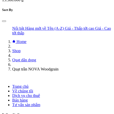
Sort By
Nổi bật
Hàng mới về
Tên (A-Z)
Giá - Thấp tới cao
Giá - Cao
tới thấp
Home
Shop
Quạt dân dụng
Quạt trần NOVA Woodgrain
Trang chủ
Về chúng tôi
Dịch vụ cho thuê
Bán hàng
Tư vấn sản phẩm