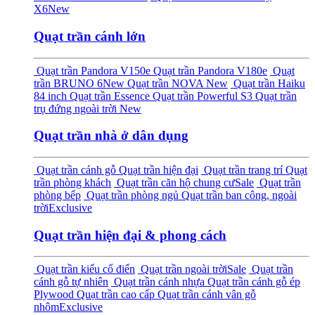
X6
New
Quạt trần cánh lớn
Quạt trần Pandora V150e
Quạt trần Pandora V180e
Quạt
trần BRUNO 6
New
Quạt trần NOVA
New
Quạt trần Haiku
84 inch
Quạt trần Essence
Quạt trần Powerful S3
Quạt trần
trụ đứng ngoài trời
New
Quạt trần nhà ở dân dụng
Quạt trần cánh gỗ
Quạt trần hiện đại
Quạt trần trang trí
Quạt
trần phòng khách
Quạt trần căn hộ chung cư
Sale
Quạt trần
phòng bếp
Quạt trần phòng ngủ
Quạt trần ban công, ngoài
trời
Exclusive
Quạt trần hiện đại & phong cách
Quạt trần kiểu cổ điển
Quạt trần ngoài trời
Sale
Quạt trần
cánh gỗ tự nhiên
Quạt trần cánh nhựa
Quạt trần cánh gỗ ép
Plywood
Quạt trần cao cấp
Quạt trần cánh vân gỗ
nhôm
Exclusive