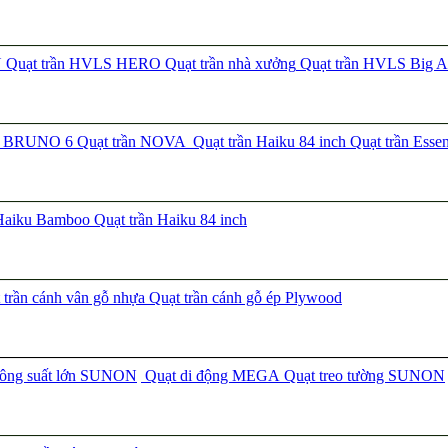
N
Quạt trần HVLS HERO
Quạt trần nhà xưởng
Quạt trần HVLS Big A
ần BRUNO 6
Quạt trần NOVA
Quạt trần Haiku 84 inch
Quạt trần Esse
 Haiku Bamboo
Quạt trần Haiku 84 inch
trần cánh vân gỗ nhựa
Quạt trần cánh gỗ ép Plywood
công suất lớn SUNON
Quạt di động MEGA
Quạt treo tường SUNON