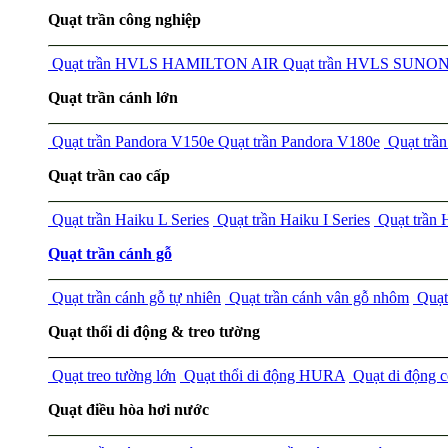
Quạt trần công nghiệp
Quạt trần HVLS HAMILTON AIR
Quạt trần HVLS SUNO
Quạt trần cánh lớn
Quạt trần Pandora V150e
Quạt trần Pandora V180e
Quạt tr
Quạt trần cao cấp
Quạt trần Haiku L Series
Quạt trần Haiku I Series
Quạt trần
Quạt trần cánh gỗ
Quạt trần cánh gỗ tự nhiên
Quạt trần cánh vân gỗ nhôm
Quạt 
Quạt thổi di động & treo tường
Quạt treo tường lớn
Quạt thổi di động HURA
Quạt di động 
Quạt điều hòa hơi nước