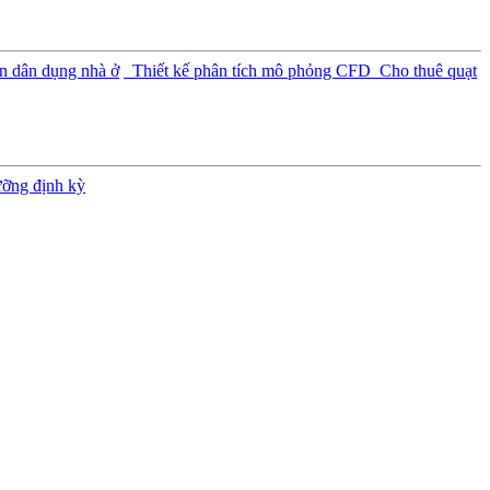
n dân dụng nhà ở
Thiết kế phân tích mô phỏng CFD
Cho thuê quạt
ưỡng định kỳ