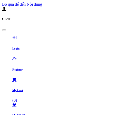
Bỏ qua để đến Nội dung
Guest
Login
Register
My Cart
(
0
)