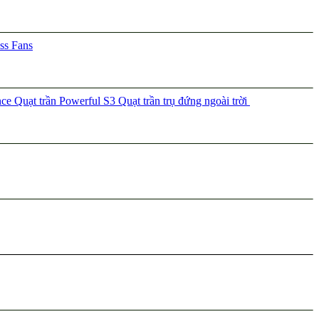
ss Fans
nce
Quạt trần Powerful S3
Quạt trần trụ đứng ngoài trời