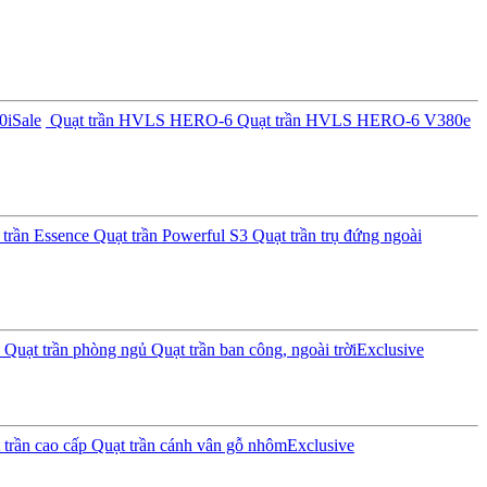
0i
Sale
Quạt trần HVLS HERO-6
Quạt trần HVLS HERO-6 V380e
trần Essence
Quạt trần Powerful S3
Quạt trần trụ đứng ngoài
Quạt trần phòng ngủ
Quạt trần ban công, ngoài trời
Exclusive
trần cao cấp
Quạt trần cánh vân gỗ nhôm
Exclusive