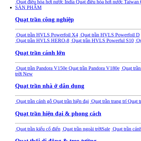
Quạt điều hòa hơi nước India
Quạt điều hòa hơi nước Taiwan
SẢN PHẨM
Quạt trần công nghiệp
Quạt trần HVLS Powerfoil X4
Quạt trần HVLS Powerfoil D
Quạt trần HVLS HERO-8
Quạt trần HVLS Powerful S10
Qu
Quạt trần cánh lớn
Quạt trần Pandora V150e
Quạt trần Pandora V180e
Quạt tr
trời
New
Quạt trần nhà ở dân dụng
Quạt trần cánh gỗ
Quạt trần hiện đại
Quạt trần trang trí
Quạt t
Quạt trần hiện đại & phong cách
Quạt trần kiểu cổ điển
Quạt trần ngoài trời
Sale
Quạt trần cánh
Quạt thổi di động & treo tường