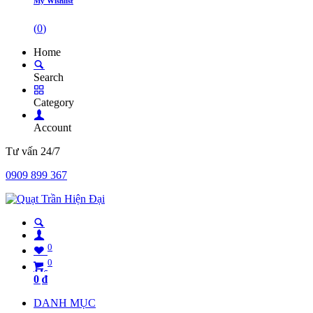
My Wishlist
(
0
)
Home
Search
Category
Account
Tư vấn 24/7
0909 899 367
0
0
0
₫
DANH MỤC