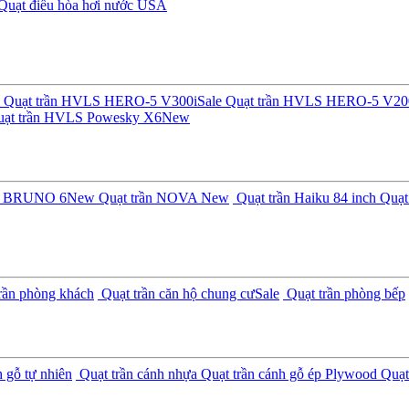
Quạt điều hòa hơi nước USA
Quạt trần HVLS HERO-5 V300i
Sale
Quạt trần HVLS HERO-5 V20
ạt trần HVLS Powesky X6
New
ần BRUNO 6
New
Quạt trần NOVA
New
Quạt trần Haiku 84 inch
Quạt 
rần phòng khách
Quạt trần căn hộ chung cư
Sale
Quạt trần phòng bếp
 gỗ tự nhiên
Quạt trần cánh nhựa
Quạt trần cánh gỗ ép Plywood
Quạt 