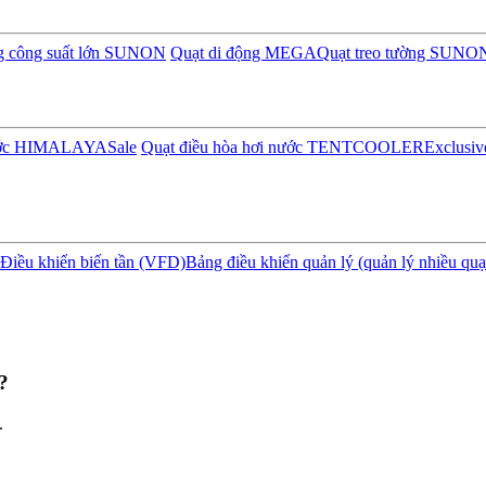
ng công suất lớn SUNON
Quạt di động MEGA
Quạt treo tường SUNO
nước HIMALAYA
Sale
Quạt điều hòa hơi nước TENTCOOLER
Exclusiv
Điều khiển biến tần (VFD)
Bảng điều khiển quản lý (quản lý nhiều quạ
?
.