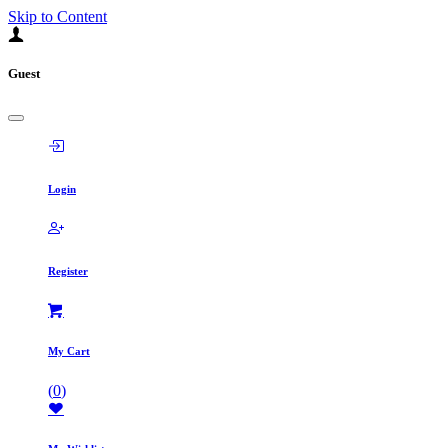
Skip to Content
Guest
Login
Register
My Cart
(
0
)