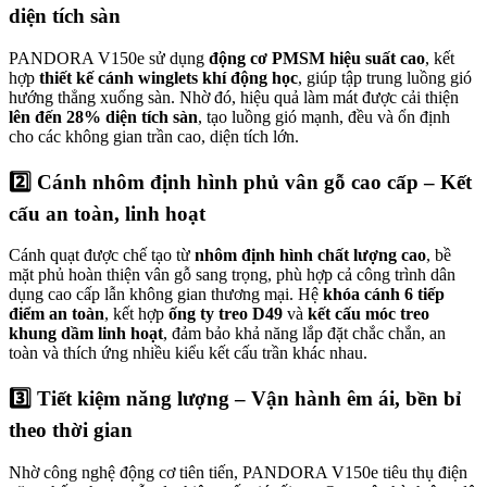
diện tích sàn
PANDORA V150e sử dụng
động cơ PMSM hiệu suất cao
, kết
hợp
thiết kế cánh winglets khí động học
, giúp tập trung luồng gió
hướng thẳng xuống sàn. Nhờ đó, hiệu quả làm mát được cải thiện
lên đến 28% diện tích sàn
, tạo luồng gió mạnh, đều và ổn định
cho các không gian trần cao, diện tích lớn.
2️⃣ Cánh nhôm định hình phủ vân gỗ cao cấp – Kết
cấu an toàn, linh hoạt
Cánh quạt được chế tạo từ
nhôm định hình chất lượng cao
, bề
mặt phủ hoàn thiện vân gỗ sang trọng, phù hợp cả công trình dân
dụng cao cấp lẫn không gian thương mại. Hệ
khóa cánh 6 tiếp
điểm an toàn
, kết hợp
ống ty treo D49
và
kết cấu móc treo
khung dầm linh hoạt
, đảm bảo khả năng lắp đặt chắc chắn, an
toàn và thích ứng nhiều kiểu kết cấu trần khác nhau.
3️⃣ Tiết kiệm năng lượng – Vận hành êm ái, bền bỉ
theo thời gian
Nhờ công nghệ động cơ tiên tiến, PANDORA V150e tiêu thụ điện