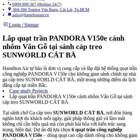
0909 899 367 (Hotline 24/7)
304-306 Trương Văn Bang, Cát Lái, Tp.HCM
sales@hamiltonair.vn
Login
/
Signup
Lắp quạt trần PANDORA V150e cánh
nhôm Vân Gỗ tại sảnh cáp treo
SUNWORLD CÁT BÀ
Hamilton Air tự hào là đơn vị cung cấp và lắp đặt hệ thống quạt trần
công nghiệp PANDORA V150e cho không gian sảnh chính tại nhà
ga cáp treo SUNWORLD CÁT BÀ, một trong những điểm du lịch
đẳng cấp tại miền Bắc.
Case study Projects
Lắp quạt trần PANDORA V150e cánh nhôm Vân Gỗ tại sảnh
cáp treo SUNWORLD CÁT BÀ
Tại sảnh chờ Ga cáp treo
SUNWORLD CÁT BÀ
, nơi đón hàng
nghìn lượt du khách mỗi ngày, giải pháp thông gió và làm mát
không chỉ cần hiệu quả mà còn phải hài hòa với kiến trúc sang
trọng, hiện đại. Dự án đã lựa chọn
6 quạt trần công nghiệp
PANDORA V150e
– dòng quạt cao cấp dành riêng cho không gian