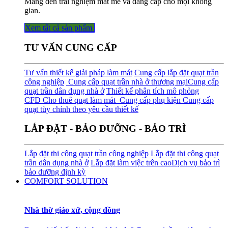
Mang đến trải nghiệm mát mẻ và đẳng cấp cho mọi không
gian.
Xem tất cả sản phẩm
TƯ VẤN CUNG CẤP
Tư vấn thiết kế giải pháp làm mát
Cung cấp lắp đặt quạt trần
công nghiệp
Cung cấp quạt trần nhà ở thương mại
Cung cấp
quạt trần dân dụng nhà ở
Thiết kế phân tích mô phỏng
CFD
Cho thuê quạt làm mát
Cung cấp phụ kiện
Cung cấp
quạt tùy chỉnh theo yêu cầu thiết kế
LẮP ĐẶT - BẢO DƯỠNG - BẢO TRÌ
Lắp đặt thi công quạt trần công nghiệp
Lắp đặt thi công quạt
trần dân dụng nhà ở
Lắp đặt làm việc trên cao
Dịch vụ bảo trì
bảo dưỡng định kỳ
COMFORT SOLUTION
Nhà thờ giáo xứ, cộng đồng