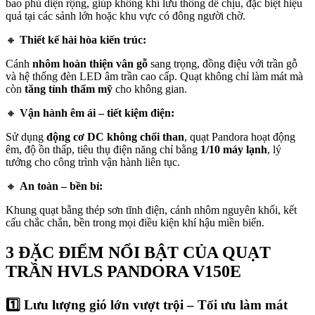
bao phủ diện rộng, giúp không khí lưu thông dễ chịu, đặc biệt hiệu
quả tại các sảnh lớn hoặc khu vực có đông người chờ.
🔸
Thiết kế hài hòa kiến trúc:
Cánh
nhôm hoàn thiện vân gỗ
sang trọng, đồng điệu với trần gỗ
và hệ thống đèn LED âm trần cao cấp. Quạt không chỉ làm mát mà
còn
tăng tính thẩm mỹ
cho không gian.
🔸
Vận hành êm ái – tiết kiệm điện:
Sử dụng
động cơ DC không chổi than
, quạt Pandora hoạt động
êm, độ ồn thấp, tiêu thụ điện năng chỉ bằng
1/10 máy lạnh
, lý
tưởng cho công trình vận hành liên tục.
🔸
An toàn – bền bỉ:
Khung quạt bằng thép sơn tĩnh điện, cánh nhôm nguyên khối, kết
cấu chắc chắn, bền trong mọi điều kiện khí hậu miền biển.
3 ĐẶC ĐIỂM NỔI BẬT CỦA QUẠT
TRẦN HVLS PANDORA V150E
1️⃣ Lưu lượng gió lớn vượt trội – Tối ưu làm mát