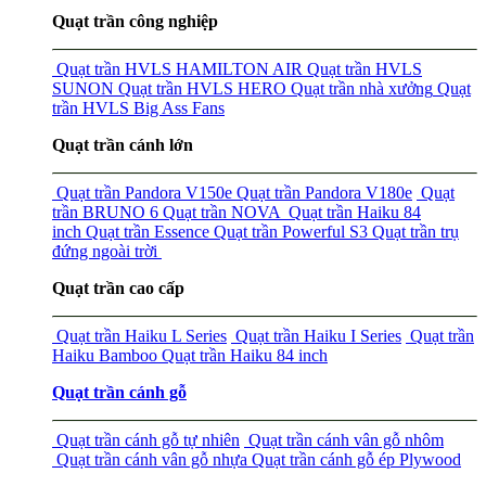
Quạt trần công nghiệp
Quạt trần HVLS HAMILTON AIR
Quạt trần HVLS
SUNON
Quạt trần HVLS HERO
Quạt trần nhà xưởng
Quạt
trần HVLS Big Ass Fans
Quạt trần cánh lớn
Quạt trần Pandora V150e
Quạt trần Pandora V180e
Quạt
trần BRUNO 6
Quạt trần NOVA
Quạt trần Haiku 84
inch
Quạt trần Essence
Quạt trần Powerful S3
Quạt trần trụ
đứng ngoài trời
Quạt trần cao cấp
Quạt trần Haiku L Series
Quạt trần Haiku I Series
Quạt trần
Haiku Bamboo
Quạt trần Haiku 84 inch
Quạt trần cánh gỗ
Quạt trần cánh gỗ tự nhiên
Quạt trần cánh vân gỗ nhôm
Quạt trần cánh vân gỗ nhựa
Quạt trần cánh gỗ ép Plywood