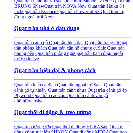
Quạt trần Pandora V150e
Quạt trần Pandora V180e
Quạt trần
BRUNO 6
New
Quạt trần NOVA
New
Quạt trần Haiku 84
inch
Quạt trần Essence
Quạt trần Powerful S3
Quạt trần trụ
đứng ngoài trời
New
Quạt trần nhà ở dân dụng
Quạt trần cánh gỗ
Quạt trần hiện đại
Quạt trần trang trí
Quạt
trần phòng khách
Quạt trần căn hộ chung cư
Sale
Quạt trần
phòng bếp
Quạt trần phòng ngủ
Quạt trần ban công, ngoài
trời
Exclusive
Quạt trần hiện đại & phong cách
Quạt trần kiểu cổ điển
Quạt trần ngoài trời
Sale
Quạt trần
cánh gỗ tự nhiên
Quạt trần cánh nhựa
Quạt trần cánh gỗ ép
Plywood
Quạt trần cao cấp
Quạt trần cánh vân gỗ
nhôm
Exclusive
Quạt thổi di động & treo tường
Quạt treo tường lớn
Quạt thổi di động HURA
Sale
Quạt di
động công suất lớn SUNON
Quạt di động MEGA
Quạt treo