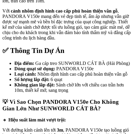
lớn, trần cao trên 10m.
Với
cánh nhôm định hình cao cấp phủ hoàn thiện vân gỗ
,
PANDORA V150e mang đến vẻ đẹp tinh tế, ấm áp nhưng vẫn giữ
được sự mạnh mẽ và bền bỉ đặc trưng của quạt công nghiệp. Thiết
kế mở của sảnh chờ được tối ưu luồng gió, tạo cảm giác mát mẻ, dễ
chịu cho du khách trong khi vẫn đảm bảo tính thẩm mỹ và đẳng cấp
công trình du lịch hàng đầu.
✅
Thông Tin Dự Án
Địa điểm:
Ga cáp treo SUNWORLD CÁT BÀ (Hải Phòng)
Dòng quạt sử dụng:
PANDORA V150e
Loại cánh:
Nhôm định hình cao cấp phủ hoàn thiện vân gỗ
Số lượng lắp đặt:
6 quạt
Không gian lắp đặt:
Sảnh chờ lớn với chiều cao trần hơn
10m, thiết kế mở, sang trọng
💡
Vì Sao Chọn PANDORA V150e Cho Không
Gian Lớn Như SUNWORLD CÁT BÀ?
🔸
Hiệu suất làm mát vượt trội:
Với đường kính cánh lên tới
3m
, PANDORA V150e tạo luồng gió