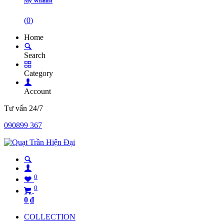
My Wishlist
(
0
)
Home
Search
Category
Account
Tư vấn 24/7
090899 367
0
0
0
₫
COLLECTION