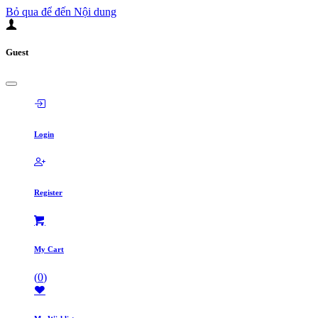
Bỏ qua để đến Nội dung
Guest
Login
Register
My Cart
(
0
)