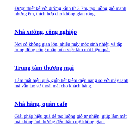
Được thiết kế với đường kính từ 3-7m, tạo luồng gió mạnh
nhưng êm, thích hợp cho không gian rộng.
Nhà xưởng, công nghiệp
Nơi có không gian lớn, nhiều máy móc sinh nhiệt, và tập
trung đông công nhân, nên việc làm mát hiệu quả.
Trung tâm thương mại
Làm mát hiệu quả, giúp tiết kiệm điện năng so với máy lạnh
mà vẫn tạo sự thoải mái cho khách hàng.
Nhà hàng, quán cafe
Giải pháp hiệu quả để tạo luồng gió tự nhiên, giúp làm mát
mà không ảnh hưởng đến thẩm mỹ không gian.