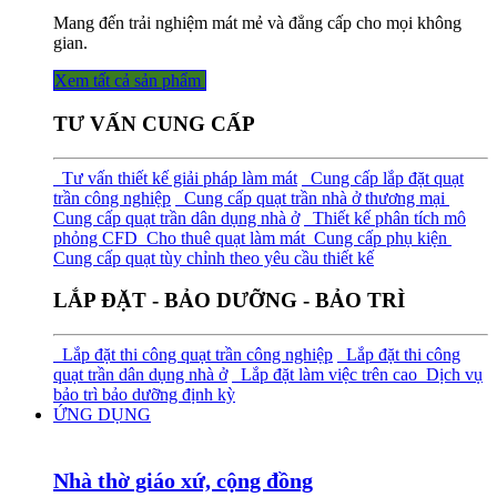
Mang đến trải nghiệm mát mẻ và đẳng cấp cho mọi không
gian.
Xem tất cả sả​​​​n phẩm
TƯ VẤN CUNG CẤP
Tư vấn thiết kế giải pháp làm mát
Cung cấp lắp đặt quạt
trần công nghiệp
Cung cấp quạt trần nhà ở thương mại
Cung cấp quạt trần dân dụng nhà ở
Thiết kế phân tích mô
phỏng CFD
Cho thuê quạt làm mát
Cung cấp phụ kiện
Cung cấp quạt tùy chỉnh theo yêu cầu thiết kế
LẮP ĐẶT - BẢO DƯỠNG - BẢO TRÌ
Lắp đặt thi công quạt trần công nghiệp
Lắp đặt thi công
quạt trần dân dụng nhà ở
Lắp đặt làm việc trên cao
Dịch vụ
bảo trì bảo dưỡng định kỳ
ỨNG DỤNG
Nhà thờ giáo xứ, cộng đồng