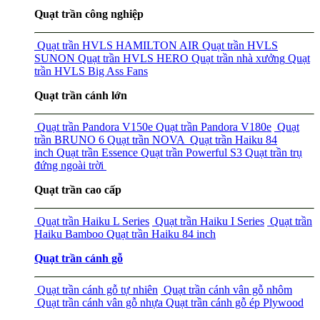
Quạt trần công nghiệp
Quạt trần HVLS HAMILTON AIR
Quạt trần HVLS
SUNON
Quạt trần HVLS HERO
Quạt trần nhà xưởng
Quạt
trần HVLS Big Ass Fans
Quạt trần cánh lớn
Quạt trần Pandora V150e
Quạt trần Pandora V180e
Quạt
trần BRUNO 6
Quạt trần NOVA
Quạt trần Haiku 84
inch
Quạt trần Essence
Quạt trần Powerful S3
Quạt trần trụ
đứng ngoài trời
Quạt trần cao cấp
Quạt trần Haiku L Series
Quạt trần Haiku I Series
Quạt trần
Haiku Bamboo
Quạt trần Haiku 84 inch
Quạt trần cánh gỗ
Quạt trần cánh gỗ tự nhiên
Quạt trần cánh vân gỗ nhôm
Quạt trần cánh vân gỗ nhựa
Quạt trần cánh gỗ ép Plywood