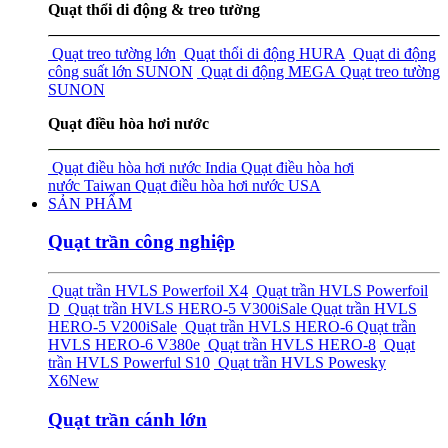
Quạt thổi di động & treo tường
Quạt treo tường lớn
Quạt thổi di động HURA
Quạt di động
công suất lớn SUNON
Quạt di động MEGA
Quạt treo tường
SUNON
Quạt điều hòa hơi nước
Quạt điều hòa hơi nước India
Quạt điều hòa hơi
nước Taiwan
Quạt điều hòa hơi nước USA
SẢN PHẨM
Quạt trần công nghiệp
Quạt trần HVLS Powerfoil X4
Quạt trần HVLS Powerfoil
D
Quạt trần HVLS HERO-5 V300i
Sale
Quạt trần HVLS
HERO-5 V200i
Sale
Quạt trần HVLS HERO-6
Quạt trần
HVLS HERO-6 V380e
Quạt trần HVLS HERO-8
Quạt
trần HVLS Powerful S10
Quạt trần HVLS Powesky
X6
New
Quạt trần cánh lớn