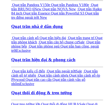
Quạt trần Pandora V150e
Quạt trần Pandora V180e
Quạt
trần BRUNO 6
New
Quạt trần NOVA
New
Quạt trần Haiku
84 inch
Quạt trần Essence
Quạt trần Powerful S3
Quạt trần
trụ đứng ngoài trời
New
Quạt trần nhà ở dân dụng
Quạt trần cánh gỗ
Quạt trần hiện đại
Quạt trần trang trí
Quạt
trần phòng khách
Quạt trần căn hộ chung cư
Sale
Quạt trần
phòng bếp
Quạt trần phòng ngủ
Quạt trần ban công, ngoài
trời
Exclusive
Quạt trần hiện đại & phong cách
Quạt trần kiểu cổ điển
Quạt trần ngoài trời
Sale
Quạt trần
cánh gỗ tự nhiên
Quạt trần cánh nhựa
Quạt trần cánh gỗ ép
Plywood
Quạt trần cao cấp
Quạt trần cánh vân gỗ
nhôm
Exclusive
Quạt thổi di động & treo tường
Quạt treo tường lớn
Quạt thổi di động HURA
Sale
Quạt di