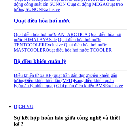
động công suất lớn SUNON
Quạt di động MEGA
Quạt treo
tường SUNON
Exclusive
Quạt điều hòa hơi nước
Quạt điều hòa hơi nước ANTARCTICA
Quạt điều hòa hơi
nước HIMALAYA
Sale
Quạt điều hòa hơi nước
TENTCOOLER
Exclusive
Quạt điều hòa hơi nước
MASTCOOLER
Quạt điều hòa hơi nước TCOOLER
Bộ điều khiển quản lý
Điều khiển từ xa RF (quạt trần dân dụng)
Điều khiển gắn
tường
Điều khiển biến tần (VFD)
Bảng điều khiển quản
lý (quản lý nhiều quạt)
Giải pháp điều khiển BMS
Exclusive
DỊCH VỤ
Sự kết hợp hoàn hảo giữa công nghệ và thiết
kế ?