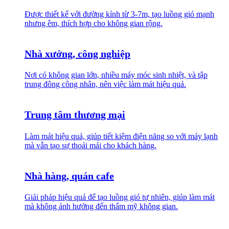
Được thiết kế với đường kính từ 3-7m, tạo luồng gió mạnh
nhưng êm, thích hợp cho không gian rộng.
Nhà xưởng, công nghiệp
Nơi có không gian lớn, nhiều máy móc sinh nhiệt, và tập
trung đông công nhân, nên việc làm mát hiệu quả.
Trung tâm thương mại
Làm mát hiệu quả, giúp tiết kiệm điện năng so với máy lạnh
mà vẫn tạo sự thoải mái cho khách hàng.
Nhà hàng, quán cafe
Giải pháp hiệu quả để tạo luồng gió tự nhiên, giúp làm mát
mà không ảnh hưởng đến thẩm mỹ không gian.