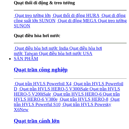
Quạt thổi di động & treo tường
Quạt treo tường lớn
Quạt thổi di động HURA
Quạt di động
công suất lớn SUNON
Quạt di động MEGA
Quạt treo tường
SUNON
Quạt điều hòa hơi nước
Quạt điều hòa hơi nước India
Quạt điều hòa hơi
nước Taiwan
Quạt điều hòa hơi nước USA
SẢN PHẨM
Quạt trần công nghiệp
Quạt trần HVLS Powerfoil X4
Quạt trần HVLS Powerfoil
D
Quạt trần HVLS HERO-5 V300i
Sale
Quạt trần HVLS
HERO-5 V200i
Sale
Quạt trần HVLS HERO-6
Quạt trần
HVLS HERO-6 V380e
Quạt trần HVLS HERO-8
Quạt
trần HVLS Powerful S10
Quạt trần HVLS Powesky
X6
New
Quạt trần cánh lớn