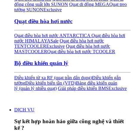
động công suất lớn SUNON
Quạt di động MEGA
Quạt treo
tường SUNON
Exclusive
Quạt điều hòa hơi nước
Quạt điều hòa hơi nước ANTARCTICA
Quạt điều hòa hơi
nước HIMALAYA
Sale
Quạt điều hòa hơi nước
TENTCOOLER
Exclusive
Quạt điều hòa hơi nước
MASTCOOLER
Quạt điều hòa hơi nước TCOOLER
Bộ điều khiển quản lý
Điều khiển từ xa RF (quạt trần dân dụng)
Điều khiển gắn
tường
Điều khiển biến tần (VFD)
Bảng điều khiển quản
lý (quản lý nhiều quạt)
Giải pháp điều khiển BMS
Exclusive
DỊCH VỤ
Sự kết hợp hoàn hảo giữa công nghệ và thiết
kế ?