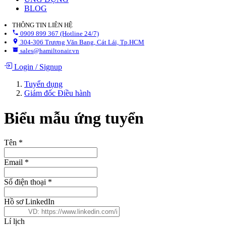
BLOG
THÔNG TIN LIÊN HỆ
0909 899 367 (Hotline 24/7)
304-306 Trương Văn Bang, Cát Lái, Tp.HCM
sales@hamiltonair.vn
Login
/
Signup
Tuyển dụng
Giám đốc Điều hành
Biểu mẫu ứng tuyển
Tên
*
Email
*
Số điện thoại
*
Hồ sơ LinkedIn
Lí lịch