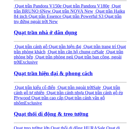
Quạt trần Pandora V150e
Quạt trần Pandora V180e
Quạt
trần BRUNO 6
New
Quạt trần NOVA
New
Quạt trần Haiku
84 inch
Quạt trần Essence
Quạt trần Powerful S3
Quạt trần
trụ đứng ngoài trời
New
Quạt trần nhà ở dân dụng
Quạt trần cánh gỗ
Quạt trần hiện đại
Quạt trần trang trí
Quạt
trần phòng khách
Quạt trần căn hộ chung cư
Sale
Quạt trần
phòng bếp
Quạt trần phòng ngủ
Quạt trần ban công, ngoài
trời
Exclusive
Quạt trần hiện đại & phong cách
Quạt trần kiểu cổ điển
Quạt trần ngoài trời
Sale
Quạt trần
cánh gỗ tự nhiên
Quạt trần cánh nhựa
Quạt trần cánh gỗ ép
Plywood
Quạt trần cao cấp
Quạt trần cánh vân gỗ
nhôm
Exclusive
Quạt thổi di động & treo tường
Quạt treo tường lớn
Quạt thổi di động HURA
Sale
Quạt di