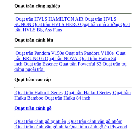
Quạt trần công nghiệp
Quạt trần HVLS HAMILTON AIR
Quạt trần HVLS
SUNON
Quạt trần HVLS HERO
Quạt trần nhà xưởng
Quạt
trần HVLS Big Ass Fans
Quạt trần cánh lớn
Quạt trần Pandora V150e
Quạt trần Pandora V180e
Quạt
trần BRUNO 6
Quạt trần NOVA
Quạt trần Haiku 84
inch
Quạt trần Essence
Quạt trần Powerful S3
Quạt trần trụ
đứng ngoài trời
Quạt trần cao cấp
Quạt trần Haiku L Series
Quạt trần Haiku I Series
Quạt trần
Haiku Bamboo
Quạt trần Haiku 84 inch
Quạt trần cánh gỗ
Quạt trần cánh gỗ tự nhiên
Quạt trần cánh vân gỗ nhôm
Quạt trần cánh vân gỗ nhựa
Quạt trần cánh gỗ ép Plywood