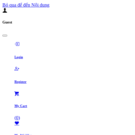
Bỏ qua để đến Nội dung
Guest
Login
Register
My Cart
(
0
)