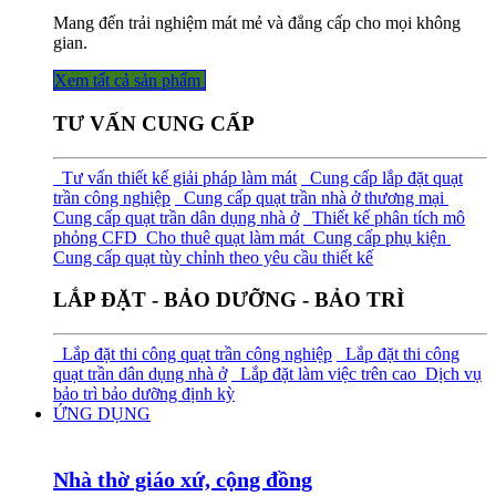
Mang đến trải nghiệm mát mẻ và đẳng cấp cho mọi không
gian.
Xem tất cả sả​​​​n phẩm
TƯ VẤN CUNG CẤP
Tư vấn thiết kế giải pháp làm mát
Cung cấp lắp đặt quạt
trần công nghiệp
Cung cấp quạt trần nhà ở thương mại
Cung cấp quạt trần dân dụng nhà ở
Thiết kế phân tích mô
phỏng CFD
Cho thuê quạt làm mát
Cung cấp phụ kiện
Cung cấp quạt tùy chỉnh theo yêu cầu thiết kế
LẮP ĐẶT - BẢO DƯỠNG - BẢO TRÌ
Lắp đặt thi công quạt trần công nghiệp
Lắp đặt thi công
quạt trần dân dụng nhà ở
Lắp đặt làm việc trên cao
Dịch vụ
bảo trì bảo dưỡng định kỳ
ỨNG DỤNG
Nhà thờ giáo xứ, cộng đồng