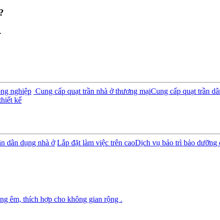
?
.
ông nghiệp
Cung cấp quạt trần nhà ở thương mại
Cung cấp quạt trần d
hiết kế
rần dân dụng nhà ở
Lắp đặt làm việc trên cao
Dịch vụ bảo trì bảo dưỡng 
ng êm, thích hợp cho không gian rộng .