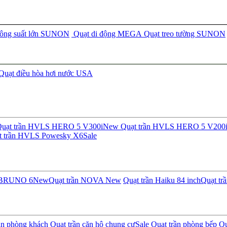
công suất lớn SUNON
Quạt di động MEGA
Quạt treo tường SUNON
Quạt điều hòa hơi nước USA
uạt trần HVLS HERO 5 V300i
New
Quạt trần HVLS HERO 5 V200
t trần HVLS Powesky X6
Sale
n BRUNO 6
New
Quạt trần NOVA
New
Quạt trần Haiku 84 inch
Quạt tr
ần phòng khách
Quạt trần căn hộ chung cư
Sale
Quạt trần phòng bếp
Qu