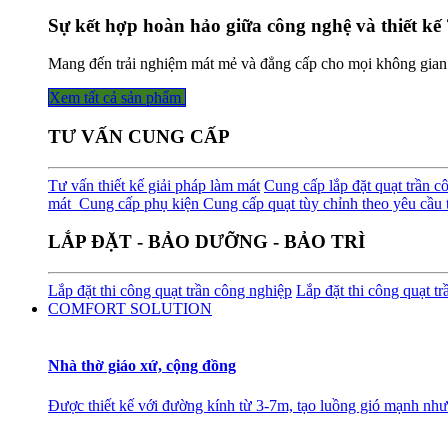
Sự kết hợp hoàn hảo giữa công nghệ và thiết kế 
Mang đến trải nghiệm mát mẻ và đẳng cấp cho mọi không gian
Xem tất cả sản phẩm
TƯ VẤN CUNG CẤP
Tư vấn thiết kế giải pháp làm mát
Cung cấp lắp đặt quạt trần c
mát
Cung cấp phụ kiện
Cung cấp quạt tùy chỉnh theo yêu cầu t
LẮP ĐẶT - BẢO DƯỠNG - BẢO TRÌ
Lắp đặt thi công quạt trần công nghiệp
Lắp đặt thi công quạt t
COMFORT SOLUTION
Nhà thờ giáo xứ, cộng đồng
Được thiết kế với đường kính từ 3-7m, tạo luồng gió mạnh như