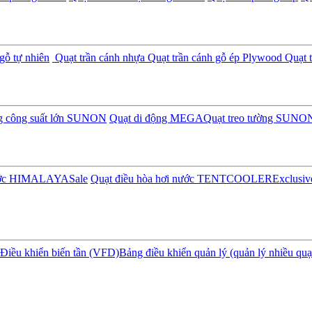
gỗ tự nhiên
Quạt trần cánh nhựa
Quạt trần cánh gỗ ép Plywood
Quạt t
ng công suất lớn SUNON
Quạt di động MEGA
Quạt treo tường SUNO
nước HIMALAYA
Sale
Quạt điều hòa hơi nước TENTCOOLER
Exclusiv
Điều khiển biến tần (VFD)
Bảng điều khiển quản lý (quản lý nhiều quạ