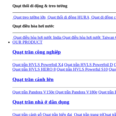
Quạt thổi di động & treo tường
Quạt treo tường lớn
Quạt thổi di động HURA
Quạt di động 
Quạt điều hòa hơi nước
Quạt điều hòa hơi nước India
Quạt điều hòa hơi nước Taiwan
OUR PRODUCT
Quạt trần công nghiệp
Quạt trần HVLS Powerfoil X4
Quạt trần HVLS Powerfoil D
Q
Quạt trần HVLS HERO 8
Quạt trần HVLS Powerful S10
Quạ
Quạt trần cánh lớn
Quạt trần Pandora V150e
Quạt trần Pandora V180e
Quạt trầ
Quạt trần nhà ở dân dụng
Quạt trần cánh gỗ
Quạt trần hiện đại
Quạt trần trang trí
Quạt tr