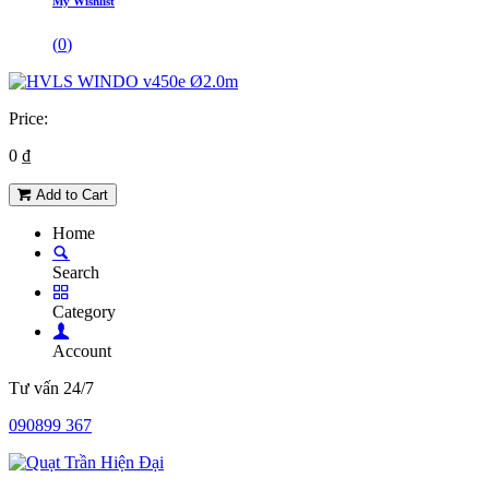
My Wishlist
(
0
)
Price:
0
₫
Add to Cart
Home
Search
Category
Account
Tư vấn 24/7
090899 367