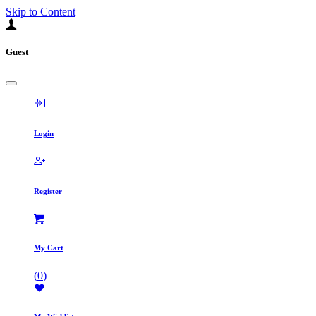
Skip to Content
Guest
Login
Register
My Cart
(
0
)