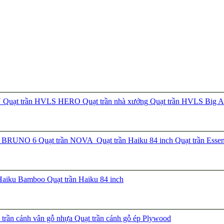
N
Quạt trần HVLS HERO
Quạt trần nhà xưởng
Quạt trần HVLS Big A
ần BRUNO 6
Quạt trần NOVA
Quạt trần Haiku 84 inch
Quạt trần Esse
 Haiku Bamboo
Quạt trần Haiku 84 inch
trần cánh vân gỗ nhựa
Quạt trần cánh gỗ ép Plywood