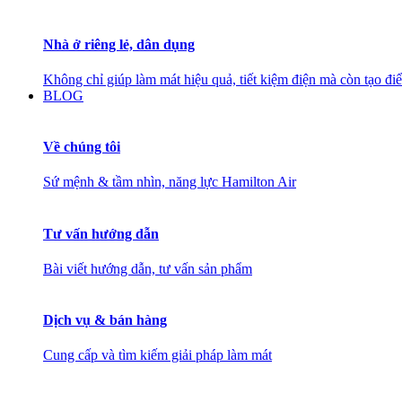
Nhà ở riêng lẻ, dân dụng
Không chỉ giúp làm mát hiệu quả, tiết kiệm điện mà còn tạo đ
BLOG
Về chúng tôi
Sứ mệnh & tầm nhìn, năng lực Hamilton Air
Tư vấn hướng dẫn
Bài viết hướng dẫn, tư vấn sản phẩm
Dịch vụ & bán hàng
Cung cấp và tìm kiếm giải pháp làm mát