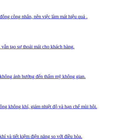
 đông công nhân, nên việc làm mát hiệu quả .
 vẫn tạo sự thoải mái cho khách hàng.
mà không ảnh hưởng đến thẩm mỹ không gian.
thông không khí, giảm nhiệt độ và hạn chế mùi hôi.
hí và tiết kiệm điện năng so với điều hòa.