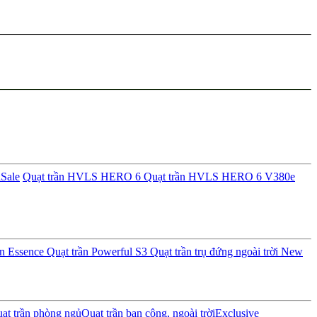
i
Sale
Quạt trần HVLS HERO 6
Quạt trần HVLS HERO 6 V380e
ần Essence
Quạt trần Powerful S3
Quạt trần trụ đứng ngoài trời
New
ạt trần phòng ngủ
Quạt trần ban công, ngoài trời
Exclusive