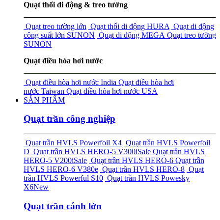
Quạt thổi di động & treo tường
Quạt treo tường lớn
Quạt thổi di động HURA
Quạt di động
công suất lớn SUNON
Quạt di động MEGA
Quạt treo tường
SUNON
Quạt điều hòa hơi nước
Quạt điều hòa hơi nước India
Quạt điều hòa hơi
nước Taiwan
Quạt điều hòa hơi nước USA
SẢN PHẨM
Quạt trần công nghiệp
Quạt trần HVLS Powerfoil X4
Quạt trần HVLS Powerfoil
D
Quạt trần HVLS HERO-5 V300i
Sale
Quạt trần HVLS
HERO-5 V200i
Sale
Quạt trần HVLS HERO-6
Quạt trần
HVLS HERO-6 V380e
Quạt trần HVLS HERO-8
Quạt
trần HVLS Powerful S10
Quạt trần HVLS Powesky
X6
New
Quạt trần cánh lớn