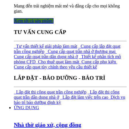
Mang đến trải nghiệm mát mẻ và đẳng cấp cho mọi không
gian.
Xem tất cả sả​​​​n phẩm
TƯ VẤN CUNG CẤP
Tư vấn thiết kế giải pháp làm mát
Cung cấp lắp đặt quạt
trần công nghiệp
Cung cấp quạt trần nhà ở thương mại
Cung cấp quạt trần dân dụng nhà ở
Thiết kế phân tích mô
phỏng CFD
Cho thuê quạt làm mát
Cung cấp phụ kiện
Cung cấp quạt tùy chỉnh theo yêu cầu thiết kế
LẮP ĐẶT - BẢO DƯỠNG - BẢO TRÌ
Lắp đặt thi công quạt trần công nghiệp
Lắp đặt thi công
quạt trần dân dụng nhà ở
Lắp đặt làm việc trên cao
Dịch vụ
bảo trì bảo dưỡng định kỳ
ỨNG DỤNG
Nhà thờ giáo xứ, cộng đồng