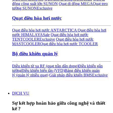
động công suất lớn SUNON
Quạt di động MEGA
Quạt treo
tường SUNON
Exclusive
Quạt điều hòa hơi nước
Quạt điều hòa hơi nước ANTARCTICA
Quạt điều hòa hơi
nước HIMALAYA
Sale
Quạt điều hòa hơi nước
TENTCOOLER
Exclusive
Quạt điều hòa hơi nước
MASTCOOLER
Quạt điều hòa hơi nước TCOOLER
Bộ điều khiển quản lý
Điều khiển từ xa RF (quạt trần dân dụng)
Điều khiển gắn
tường
Điều khiển biến tần (VFD)
Bảng điều khiển quản
lý (quản lý nhiều quạt)
Giải pháp điều khiển BMS
Exclusive
DỊCH VỤ
Sự kết hợp hoàn hảo giữa công nghệ và thiết
kế ?