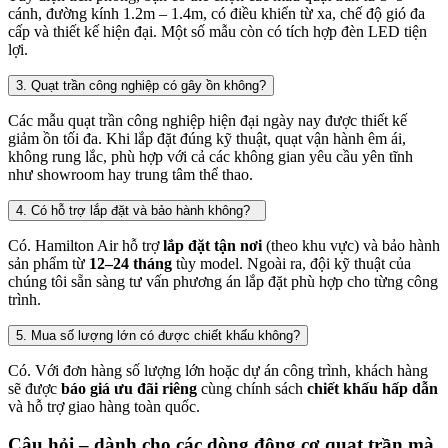
cánh, đường kính 1.2m – 1.4m, có điều khiển từ xa, chế độ gió đa
cấp và thiết kế hiện đại. Một số mẫu còn có tích hợp đèn LED tiện
lợi.
3. Quạt trần công nghiệp có gây ồn không?
Các mẫu quạt trần công nghiệp hiện đại ngày nay được thiết kế
giảm ồn tối đa. Khi lắp đặt đúng kỹ thuật, quạt vận hành êm ái,
không rung lắc, phù hợp với cả các không gian yêu cầu yên tĩnh
như showroom hay trung tâm thể thao.
4. Có hỗ trợ lắp đặt và bảo hành không?
Có. Hamilton Air hỗ trợ
lắp đặt tận nơi
(theo khu vực) và bảo hành
sản phẩm từ
12–24 tháng
tùy model. Ngoài ra, đội kỹ thuật của
chúng tôi sẵn sàng tư vấn phương án lắp đặt phù hợp cho từng công
trình.
5. Mua số lượng lớn có được chiết khấu không?
Có. Với đơn hàng số lượng lớn hoặc dự án công trình, khách hàng
sẽ được
báo giá ưu đãi riêng
cùng chính sách
chiết khấu hấp dẫn
và hỗ trợ giao hàng toàn quốc.
Câu hỏi – dành cho các dòng động cơ quạt trần mà