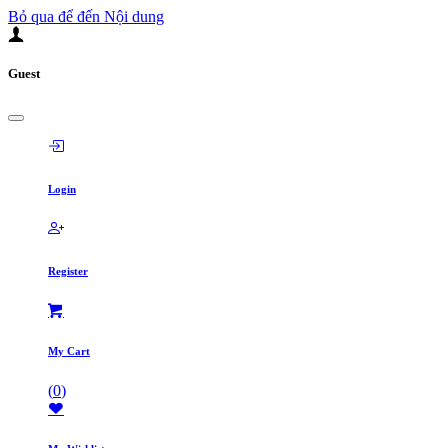
Bỏ qua để đến Nội dung
Guest
Login
Register
My Cart
(
0
)