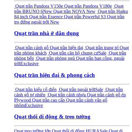
Quạt trần Pandora V150e
Quạt trần Pandora V180e
Quạt
trần BRUNO 6
New
Quạt trần NOVA
New
Quạt trần Haiku
84 inch
Quạt trần Essence
Quạt trần Powerful S3
Quạt trần
trụ đứng ngoài trời
New
Quạt trần nhà ở dân dụng
Quạt trần cánh gỗ
Quạt trần hiện đại
Quạt trần trang trí
Quạt
trần phòng khách
Quạt trần căn hộ chung cư
Sale
Quạt trần
phòng bếp
Quạt trần phòng ngủ
Quạt trần ban công, ngoài
trời
Exclusive
Quạt trần hiện đại & phong cách
Quạt trần kiểu cổ điển
Quạt trần ngoài trời
Sale
Quạt trần
cánh gỗ tự nhiên
Quạt trần cánh nhựa
Quạt trần cánh gỗ ép
Plywood
Quạt trần cao cấp
Quạt trần cánh vân gỗ
nhôm
Exclusive
Quạt thổi di động & treo tường
Quạt treo tường lớn
Quạt thổi di động HURA
Sale
Quạt di