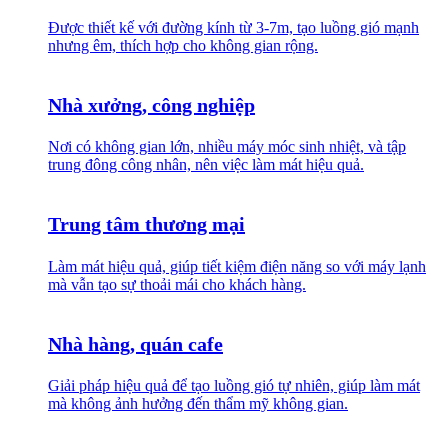
Được thiết kế với đường kính từ 3-7m, tạo luồng gió mạnh
nhưng êm, thích hợp cho không gian rộng.
Nhà xưởng, công nghiệp
Nơi có không gian lớn, nhiều máy móc sinh nhiệt, và tập
trung đông công nhân, nên việc làm mát hiệu quả.
Trung tâm thương mại
Làm mát hiệu quả, giúp tiết kiệm điện năng so với máy lạnh
mà vẫn tạo sự thoải mái cho khách hàng.
Nhà hàng, quán cafe
Giải pháp hiệu quả để tạo luồng gió tự nhiên, giúp làm mát
mà không ảnh hưởng đến thẩm mỹ không gian.