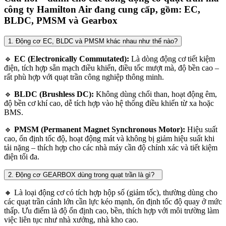
công ty Hamilton Air đang cung cấp, gồm: EC,
BLDC, PMSM và Gearbox
1. Động cơ EC, BLDC và PMSM khác nhau như thế nào?
🔹
EC (Electronically Commutated):
Là dòng động cơ tiết kiệm
điện, tích hợp sẵn mạch điều khiển, điều tốc mượt mà, độ bền cao –
rất phù hợp với quạt trần công nghiệp thông minh.
🔹
BLDC (Brushless DC):
Không dùng chổi than, hoạt động êm,
độ bền cơ khí cao, dễ tích hợp vào hệ thống điều khiển từ xa hoặc
BMS.
🔹
PMSM (Permanent Magnet Synchronous Motor):
Hiệu suất
cao, ổn định tốc độ, hoạt động mát và không bị giảm hiệu suất khi
tải nặng – thích hợp cho các nhà máy cần độ chính xác và tiết kiệm
điện tối đa.
2. Động cơ GEARBOX dùng trong quạt trần là gì?
🔸 Là loại động cơ có tích hợp hộp số (giảm tốc), thường dùng cho
các quạt trần cánh lớn cần lực kéo mạnh, ổn định tốc độ quay ở mức
thấp. Ưu điểm là độ ổn định cao, bền, thích hợp với môi trường làm
việc liên tục như nhà xưởng, nhà kho cao.