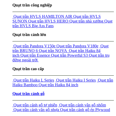
Quạt trần công nghiệp
Quạt trần HVLS HAMILTON AIR
Quạt trần HVLS
SUNON
Quạt trần HVLS HERO
Quạt trần nhà xưởng
Quạt
trần HVLS Big Ass Fans
Quạt trần cánh lớn
Quạt trần Pandora V150e
Quạt trần Pandora V180e
Quạt
trần BRUNO 6
Quạt trần NOVA
Quạt trần Haiku 84
inch
Quạt trần Essence
Quạt trần Powerful S3
Quạt trần trụ
đứng ngoài trời
Quạt trần cao cấp
Quạt trần Haiku L Series
Quạt trần Haiku I Series
Quạt trần
Haiku Bamboo
Quạt trần Haiku 84 inch
Quạt trần cánh gỗ
Quạt trần cánh gỗ tự nhiên
Quạt trần cánh vân gỗ nhôm
Quạt trần cánh vân gỗ nhựa
Quạt trần cánh gỗ ép Plywood