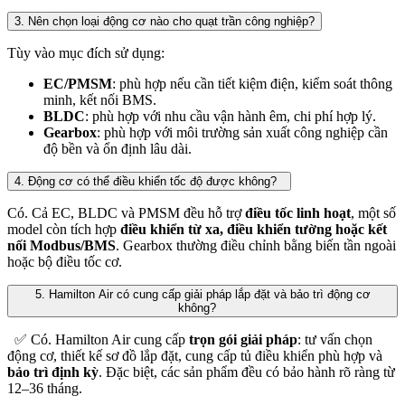
3. Nên chọn loại động cơ nào cho quạt trần công nghiệp?
Tùy vào mục đích sử dụng:
EC/PMSM
: phù hợp nếu cần tiết kiệm điện, kiểm soát thông
minh, kết nối BMS.
BLDC
: phù hợp với nhu cầu vận hành êm, chi phí hợp lý.
Gearbox
: phù hợp với môi trường sản xuất công nghiệp cần
độ bền và ổn định lâu dài.
4. Động cơ có thể điều khiển tốc độ được không?
Có. Cả EC, BLDC và PMSM đều hỗ trợ
điều tốc linh hoạt
, một số
model còn tích hợp
điều khiển từ xa, điều khiển tường hoặc kết
nối Modbus/BMS
. Gearbox thường điều chỉnh bằng biến tần ngoài
hoặc bộ điều tốc cơ.
5. Hamilton Air có cung cấp giải pháp lắp đặt và bảo trì động cơ
không?
✅ Có. Hamilton Air cung cấp
trọn gói giải pháp
: tư vấn chọn
động cơ, thiết kế sơ đồ lắp đặt, cung cấp tủ điều khiển phù hợp và
bảo trì định kỳ
. Đặc biệt, các sản phẩm đều có bảo hành rõ ràng từ
12–36 tháng.