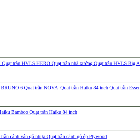
N
Quạt trần HVLS HERO
Quạt trần nhà xưởng
Quạt trần HVLS Big A
ần BRUNO 6
Quạt trần NOVA
Quạt trần Haiku 84 inch
Quạt trần Esse
 Haiku Bamboo
Quạt trần Haiku 84 inch
trần cánh vân gỗ nhựa
Quạt trần cánh gỗ ép Plywood