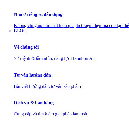
Nhà ở riêng lẻ, dân dụng
Không chỉ giúp làm mát hiệu quả, tiết kiệm điện mà còn tạo đ
BLOG
Về chúng tôi
Sứ mệnh & tầm nhìn, năng lực Hamilton Air
Tư vấn hướng dẫn
Bài viết hướng dẫn, tư vấn sản phẩm
Dịch vụ & bán hàng
Cung cấp và tìm kiếm giải pháp làm mát