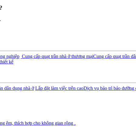
?
.
ông nghiệp
Cung cấp quạt trần nhà ở thương mại
Cung cấp quạt trần d
hiết kế
rần dân dụng nhà ở
Lắp đặt làm việc trên cao
Dịch vụ bảo trì bảo dưỡng 
ng êm, thích hợp cho không gian rộng .