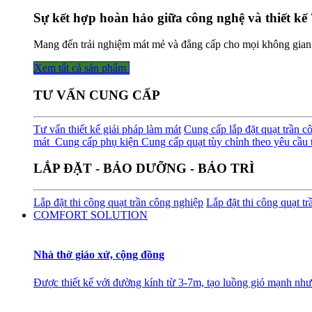
Sự kết hợp hoàn hảo giữa công nghệ và thiết kế 
Mang đến trải nghiệm mát mẻ và đẳng cấp cho mọi không gian
Xem tất cả sản phẩm
TƯ VẤN CUNG CẤP
Tư vấn thiết kế giải pháp làm mát
Cung cấp lắp đặt quạt trần c
mát
Cung cấp phụ kiện
Cung cấp quạt tùy chỉnh theo yêu cầu t
LẮP ĐẶT - BẢO DƯỠNG - BẢO TRÌ
Lắp đặt thi công quạt trần công nghiệp
Lắp đặt thi công quạt t
COMFORT SOLUTION
Nhà thờ giáo xứ, cộng đồng
Được thiết kế với đường kính từ 3-7m, tạo luồng gió mạnh như