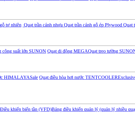
gỗ tự nhiên
Quạt trần cánh nhựa
Quạt trần cánh gỗ ép Plywood
Quạt t
ng công suất lớn SUNON
Quạt di động MEGA
Quạt treo tường SUNO
nước HIMALAYA
Sale
Quạt điều hòa hơi nước TENTCOOLER
Exclusiv
Điều khiển biến tần (VFD)
Bảng điều khiển quản lý (quản lý nhiều quạ