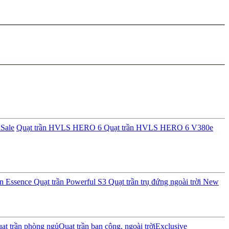
i
Sale
Quạt trần HVLS HERO 6
Quạt trần HVLS HERO 6 V380e
ần Essence
Quạt trần Powerful S3
Quạt trần trụ đứng ngoài trời
New
ạt trần phòng ngủ
Quạt trần ban công, ngoài trời
Exclusive