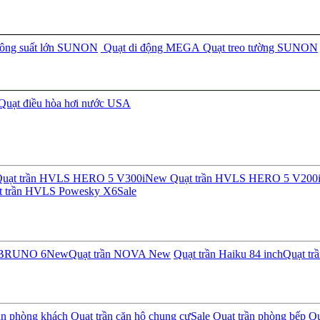
công suất lớn SUNON
Quạt di động MEGA
Quạt treo tường SUNON
Quạt điều hòa hơi nước USA
uạt trần HVLS HERO 5 V300i
New
Quạt trần HVLS HERO 5 V200
t trần HVLS Powesky X6
Sale
n BRUNO 6
New
Quạt trần NOVA
New
Quạt trần Haiku 84 inch
Quạt tr
ần phòng khách
Quạt trần căn hộ chung cư
Sale
Quạt trần phòng bếp
Qu