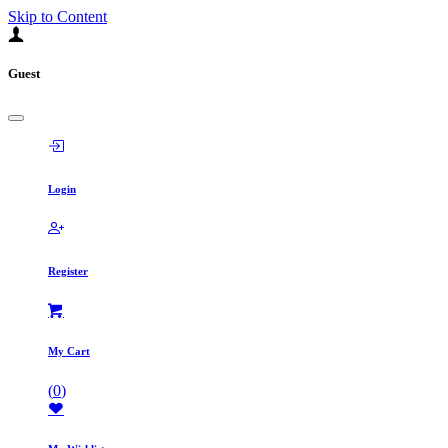
Skip to Content
Guest
Login
Register
My Cart
(
0
)