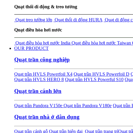
Quạt thổi di động & treo tường
Quạt treo tường lớn
Quạt thổi di động HURA
Quạt di động 
Quạt điều hòa hơi nước
Quạt điều hòa hơi nước India
Quạt điều hòa hơi nước Taiwan
OUR PRODUCT
Quạt trần công nghiệp
Quạt trần HVLS Powerfoil X4
Quạt trần HVLS Powerfoil D
Q
Quạt trần HVLS HERO 8
Quạt trần HVLS Powerful S10
Quạ
Quạt trần cánh lớn
Quạt trần Pandora V150e
Quạt trần Pandora V180e
Quạt trầ
Quạt trần nhà ở dân dụng
Quạt trần cánh gỗ
Quạt trần hiện đại
Quạt trần trang trí
Quạt tr