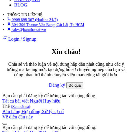
BLOG
THÔNG TIN LIÊN HỆ
0909 899 367 (Hotline 24/7)
304-306 Trương Văn Bang, Cát Lái, Tp.HCM
sales@hamiltonair.vn
Login
/
Signup
Xin chào!
Chia sẻ và thảo luận về nội dung hấp dẫn nhất cũng như các ý
tưởng marketing mới, tạo dựng hồ sơ chuyên nghiệp của bạn và
cùng nhau trở thành chuyên viên marketing tài giỏi hơn.
Đăng ký
Bỏ qua
Bạn cần phải đăng ký để tương tác với cộng đồng.
Tất cả bài viết
Người
Huy hiệu
Thẻ
(Xem tất cả)
Bán hàng
Hợp đồng
Xử lý sự cố
Về diễn đàn này
Bạn cần phải đăng ký để tương tác với cộng đồng.