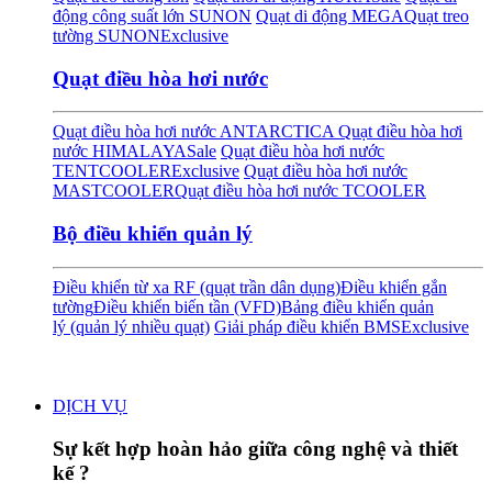
động công suất lớn SUNON
Quạt di động MEGA
Quạt treo
tường SUNON
Exclusive
Quạt điều hòa hơi nước
Quạt điều hòa hơi nước ANTARCTICA
Quạt điều hòa hơi
nước HIMALAYA
Sale
Quạt điều hòa hơi nước
TENTCOOLER
Exclusive
Quạt điều hòa hơi nước
MASTCOOLER
Quạt điều hòa hơi nước TCOOLER
Bộ điều khiển quản lý
Điều khiển từ xa RF (quạt trần dân dụng)
Điều khiển gắn
tường
Điều khiển biến tần (VFD)
Bảng điều khiển quản
lý (quản lý nhiều quạt)
Giải pháp điều khiển BMS
Exclusive
DỊCH VỤ
Sự kết hợp hoàn hảo giữa công nghệ và thiết
kế ?