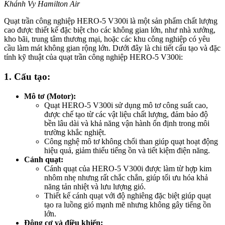
Khánh Vy Hamilton Air
Quạt trần công nghiệp HERO-5 V300i là một sản phẩm chất lượng
cao được thiết kế đặc biệt cho các không gian lớn, như nhà xưởng,
kho bãi, trung tâm thương mại, hoặc các khu công nghiệp có yêu
cầu làm mát không gian rộng lớn. Dưới đây là chi tiết cấu tạo và đặc
tính kỹ thuật của quạt trần công nghiệp HERO-5 V300i:
1. Cấu tạo:
Mô tơ (Motor):
Quạt HERO-5 V300i sử dụng mô tơ công suất cao,
được chế tạo từ các vật liệu chất lượng, đảm bảo độ
bền lâu dài và khả năng vận hành ổn định trong môi
trường khắc nghiệt.
Công nghệ mô tơ không chổi than giúp quạt hoạt động
hiệu quả, giảm thiểu tiếng ồn và tiết kiệm điện năng.
Cánh quạt:
Cánh quạt của HERO-5 V300i được làm từ hợp kim
nhôm nhẹ nhưng rất chắc chắn, giúp tối ưu hóa khả
năng tản nhiệt và lưu lượng gió.
Thiết kế cánh quạt với độ nghiêng đặc biệt giúp quạt
tạo ra luồng gió mạnh mẽ nhưng không gây tiếng ồn
lớn.
Động cơ và điều khiển: