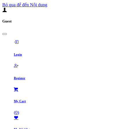
Bỏ qua để đến Nội dung
Guest
Login
Register
My Cart
(
0
)