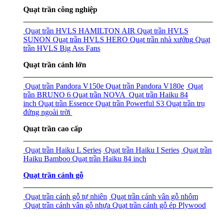
Quạt trần công nghiệp
Quạt trần HVLS HAMILTON AIR
Quạt trần HVLS
SUNON
Quạt trần HVLS HERO
Quạt trần nhà xưởng
Quạt
trần HVLS Big Ass Fans
Quạt trần cánh lớn
Quạt trần Pandora V150e
Quạt trần Pandora V180e
Quạt
trần BRUNO 6
Quạt trần NOVA
Quạt trần Haiku 84
inch
Quạt trần Essence
Quạt trần Powerful S3
Quạt trần trụ
đứng ngoài trời
Quạt trần cao cấp
Quạt trần Haiku L Series
Quạt trần Haiku I Series
Quạt trần
Haiku Bamboo
Quạt trần Haiku 84 inch
Quạt trần cánh gỗ
Quạt trần cánh gỗ tự nhiên
Quạt trần cánh vân gỗ nhôm
Quạt trần cánh vân gỗ nhựa
Quạt trần cánh gỗ ép Plywood