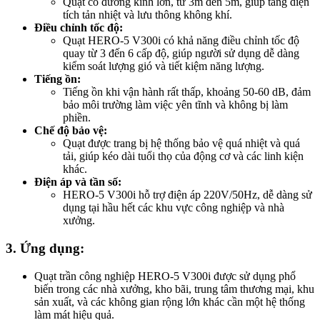
Quạt có đường kính lớn, từ 3m đến 5m, giúp tăng diện
tích tản nhiệt và lưu thông không khí.
Điều chỉnh tốc độ:
Quạt HERO-5 V300i có khả năng điều chỉnh tốc độ
quay từ 3 đến 6 cấp độ, giúp người sử dụng dễ dàng
kiểm soát lượng gió và tiết kiệm năng lượng.
Tiếng ồn:
Tiếng ồn khi vận hành rất thấp, khoảng 50-60 dB, đảm
bảo môi trường làm việc yên tĩnh và không bị làm
phiền.
Chế độ bảo vệ:
Quạt được trang bị hệ thống bảo vệ quá nhiệt và quá
tải, giúp kéo dài tuổi thọ của động cơ và các linh kiện
khác.
Điện áp và tần số:
HERO-5 V300i hỗ trợ điện áp 220V/50Hz, dễ dàng sử
dụng tại hầu hết các khu vực công nghiệp và nhà
xưởng.
3. Ứng dụng:
Quạt trần công nghiệp HERO-5 V300i được sử dụng phổ
biến trong các nhà xưởng, kho bãi, trung tâm thương mại, khu
sản xuất, và các không gian rộng lớn khác cần một hệ thống
làm mát hiệu quả.