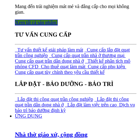
Mang đến trải nghiệm mát mẻ và đẳng cấp cho mọi không
gian.
Xem tất cả sả​​​​n phẩm
TƯ VẤN CUNG CẤP
Tư vấn thiết kế giải pháp làm mát
Cung cấp lắp đặt quạt
trần công nghiệp
Cung cấp quạt trần nhà ở thương mại
Cung cấp quạt trần dân dụng nhà ở
Thiết kế phân tích mô
phỏng CFD
Cho thuê quạt làm mát
Cung cấp phụ kiện
Cung cấp quạt tùy chỉnh theo yêu cầu thiết kế
LẮP ĐẶT - BẢO DƯỠNG - BẢO TRÌ
Lắp đặt thi công quạt trần công nghiệp
Lắp đặt thi công
quạt trần dân dụng nhà ở
Lắp đặt làm việc trên cao
Dịch vụ
bảo trì bảo dưỡng định kỳ
ỨNG DỤNG
Nhà thờ giáo xứ, cộng đồng