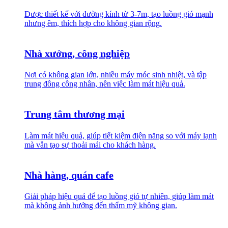
Được thiết kế với đường kính từ 3-7m, tạo luồng gió mạnh
nhưng êm, thích hợp cho không gian rộng.
Nhà xưởng, công nghiệp
Nơi có không gian lớn, nhiều máy móc sinh nhiệt, và tập
trung đông công nhân, nên việc làm mát hiệu quả.
Trung tâm thương mại
Làm mát hiệu quả, giúp tiết kiệm điện năng so với máy lạnh
mà vẫn tạo sự thoải mái cho khách hàng.
Nhà hàng, quán cafe
Giải pháp hiệu quả để tạo luồng gió tự nhiên, giúp làm mát
mà không ảnh hưởng đến thẩm mỹ không gian.