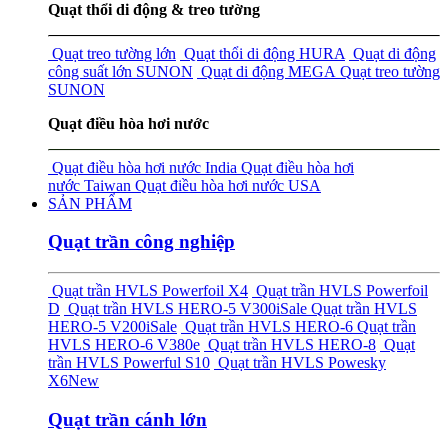
Quạt thổi di động & treo tường
Quạt treo tường lớn
Quạt thổi di động HURA
Quạt di động
công suất lớn SUNON
Quạt di động MEGA
Quạt treo tường
SUNON
Quạt điều hòa hơi nước
Quạt điều hòa hơi nước India
Quạt điều hòa hơi
nước Taiwan
Quạt điều hòa hơi nước USA
SẢN PHẨM
Quạt trần công nghiệp
Quạt trần HVLS Powerfoil X4
Quạt trần HVLS Powerfoil
D
Quạt trần HVLS HERO-5 V300i
Sale
Quạt trần HVLS
HERO-5 V200i
Sale
Quạt trần HVLS HERO-6
Quạt trần
HVLS HERO-6 V380e
Quạt trần HVLS HERO-8
Quạt
trần HVLS Powerful S10
Quạt trần HVLS Powesky
X6
New
Quạt trần cánh lớn