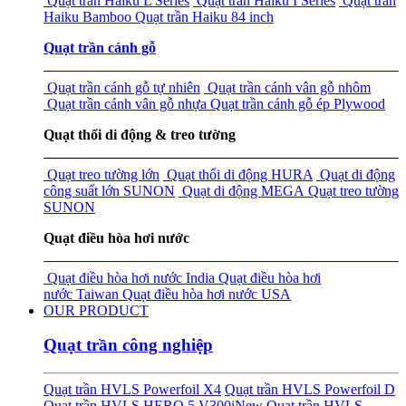
Quạt trần Haiku L Series
Quạt trần Haiku I Series
Quạt trần
Haiku Bamboo
Quạt trần Haiku 84 inch
Quạt trần cánh gỗ
Quạt trần cánh gỗ tự nhiên
Quạt trần cánh vân gỗ nhôm
Quạt trần cánh vân gỗ nhựa
Quạt trần cánh gỗ ép Plywood
Quạt thổi di động & treo tường
Quạt treo tường lớn
Quạt thổi di động HURA
Quạt di động
công suất lớn SUNON
Quạt di động MEGA
Quạt treo tường
SUNON
Quạt điều hòa hơi nước
Quạt điều hòa hơi nước India
Quạt điều hòa hơi
nước Taiwan
Quạt điều hòa hơi nước USA
OUR PRODUCT
Quạt trần công nghiệp
Quạt trần HVLS Powerfoil X4
Quạt trần HVLS Powerfoil D
Quạt trần HVLS HERO 5 V300i
New
Quạt trần HVLS