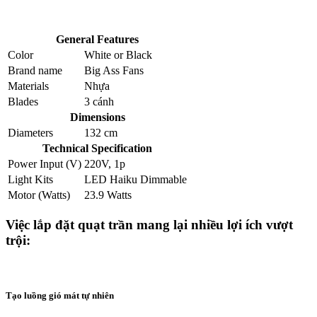
General Features
Color
White
or
Black
Brand name
Big Ass Fans
Materials
Nhựa
Blades
3 cánh
Dimensions
Diameters
132 cm
Technical Specification
Power Input (V)
220V, 1p
Light Kits
LED Haiku Dimmable
Motor (Watts)
23.9 Watts
Việc lắp đặt quạt trần mang lại nhiều lợi ích vượt
trội:
Tạo luồng gió mát tự nhiên