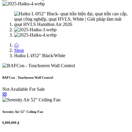
Shop
Haiku L Ø52" Black/White
BAFCon - Touchsreen Wall Control
Not Available For Sale
Serenity Air 52" Ceiling Fan
6,800,000
₫