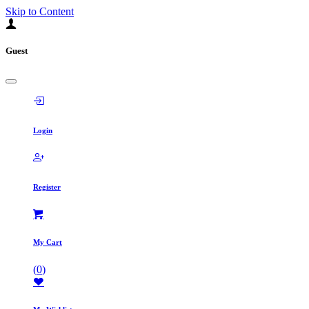
Skip to Content
Guest
Login
Register
My Cart
(
0
)