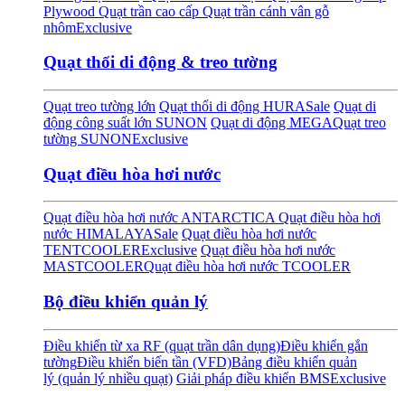
Plywood
Quạt trần cao cấp
Quạt trần cánh vân gỗ
nhôm
Exclusive
Quạt thổi di động & treo tường
Quạt treo tường lớn
Quạt thổi di động HURA
Sale
Quạt di
động công suất lớn SUNON
Quạt di động MEGA
Quạt treo
tường SUNON
Exclusive
Quạt điều hòa hơi nước
Quạt điều hòa hơi nước ANTARCTICA
Quạt điều hòa hơi
nước HIMALAYA
Sale
Quạt điều hòa hơi nước
TENTCOOLER
Exclusive
Quạt điều hòa hơi nước
MASTCOOLER
Quạt điều hòa hơi nước TCOOLER
Bộ điều khiển quản lý
Điều khiển từ xa RF (quạt trần dân dụng)
Điều khiển gắn
tường
Điều khiển biến tần (VFD)
Bảng điều khiển quản
lý (quản lý nhiều quạt)
Giải pháp điều khiển BMS
Exclusive