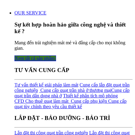
OUR SERVICE
Sự kết hợp hoàn hảo giữa công nghệ và thiết
kế ?
Mang đến trải nghiệm mát mẻ và đẳng cấp cho mọi không
gian.
Xem tất cả sản phẩm
TƯ VẤN CUNG CẤP
Tư vấn thiết kế giải pháp làm mát
Cung cấp lắp đặt quạt trần
công nghiệp
Cung cấp quạt trần nhà ở thương mại
Cung cấp
quạt trần dân dụng nhà ở
Thiết kế phân tích mô phỏng
CFD
Cho thuê quạt làm mát
Cung cấp phụ kiện
Cung cấp
quạt tùy chỉnh theo yêu cầu thiết kế
LẮP ĐẶT - BẢO DƯỠNG - BẢO TRÌ
Lắp đặt thi công quạt trần công nghiệp
Lắp đặt thi công quạt