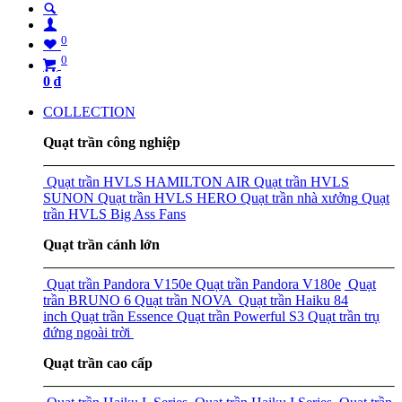
0
0
0
₫
COLLECTION
Quạt trần công nghiệp
Quạt trần HVLS HAMILTON AIR
Quạt trần HVLS
SUNON
Quạt trần HVLS HERO
Quạt trần nhà xưởng
Quạt
trần HVLS Big Ass Fans
Quạt trần cánh lớn
Quạt trần Pandora V150e
Quạt trần Pandora V180e
Quạt
trần BRUNO 6
Quạt trần NOVA
Quạt trần Haiku 84
inch
Quạt trần Essence
Quạt trần Powerful S3
Quạt trần trụ
đứng ngoài trời
Quạt trần cao cấp