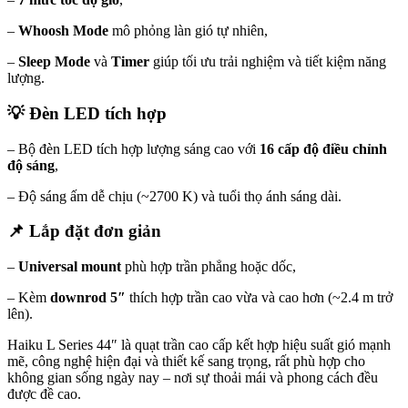
–
Whoosh Mode
mô phỏng làn gió tự nhiên,
–
Sleep Mode
và
Timer
giúp tối ưu trải nghiệm và tiết kiệm năng
lượng.
💡
Đèn LED tích hợp
– Bộ đèn LED tích hợp lượng sáng cao với
16 cấp độ điều chỉnh
độ sáng
,
– Độ sáng ấm dễ chịu (~2700 K) và tuổi thọ ánh sáng dài.
📌
Lắp đặt đơn giản
–
Universal mount
phù hợp trần phẳng hoặc dốc,
– Kèm
downrod 5″
thích hợp trần cao vừa và cao hơn (~2.4 m trở
lên).
Haiku L Series 44″ là quạt trần cao cấp kết hợp hiệu suất gió mạnh
mẽ, công nghệ hiện đại và thiết kế sang trọng, rất phù hợp cho
không gian sống ngày nay – nơi sự thoải mái và phong cách đều
được đề cao.