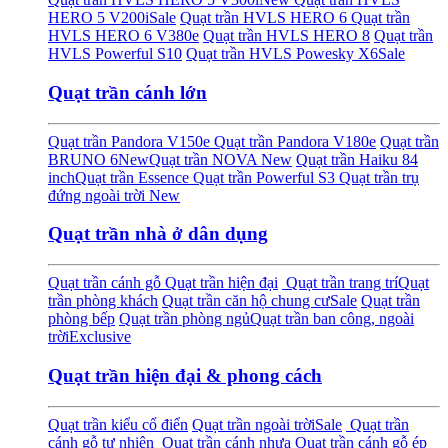
HERO 5 V200i
Sale
Quạt trần HVLS HERO 6
Quạt trần
HVLS HERO 6 V380e
Quạt trần HVLS HERO 8
Quạt trần
HVLS Powerful S10
Quạt trần HVLS Powesky X6
Sale
Quạt trần cánh lớn
Quạt trần Pandora V150e
Quạt trần Pandora V180e
Quạt trần
BRUNO 6
New
Quạt trần NOVA
New
Quạt trần Haiku 84
inch
Quạt trần Essence
Quạt trần Powerful S3
Quạt trần trụ
đứng ngoài trời
New
Quạt trần nhà ở dân dụng
Quạt trần cánh gỗ
Quạt trần hiện đại
Quạt trần trang trí
Quạt
trần phòng khách
Quạt trần căn hộ chung cư
Sale
Quạt trần
phòng bếp
Quạt trần phòng ngủ
Quạt trần ban công, ngoài
trời
Exclusive
Quạt trần hiện đại & phong cách
Quạt trần kiểu cổ điển
Quạt trần ngoài trời
Sale
Quạt trần
cánh gỗ tự nhiên
Quạt trần cánh nhựa
Quạt trần cánh gỗ ép