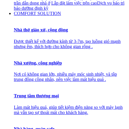
trần dân dụng nhà ở
Lắp đặt làm việc trên cao
Dịch vụ bảo trì
bảo dưỡng định kỳ
COMFORT SOLUTION
Nhà thờ giáo xứ, cộng đồng
Được thiết kế với đường kính từ 3-7m, tạo luồng gió mạnh
nhưng êm, thích hợp cho không gian rộng .
Nhà xưởng, công nghiệp
Nơi có không gian lớn, nhiều máy móc sinh nhiệt, và tập
trung đông công nhân, nên việc làm mát hiệu quả .
Trung tâm thương mại
Làm mát hiệu quả, giúp tiết kiệm điện năng so với máy lạnh
mà vẫn tạo sự thoải mái cho khách hàng.
Nhà hàng, quán cafe