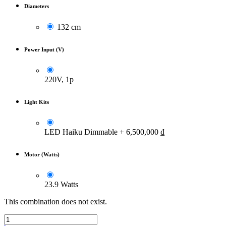
Diameters
132 cm
Power Input (V)
220V, 1p
Light Kits
LED Haiku Dimmable
+
6,500,000
₫
Motor (Watts)
23.9 Watts
This combination does not exist.