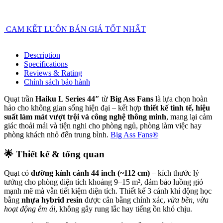
CAM KẾT LUÔN BÁN GIÁ TỐT NHẤT
Description
Specifications
Reviews & Rating
Chính sách bảo hành
Quạt trần
Haiku L Series 44″
từ
Big Ass Fans
là lựa chọn hoàn
hảo cho không gian sống hiện đại – kết hợp
thiết kế tinh tế, hiệu
suất làm mát vượt trội và công nghệ thông minh
, mang lại cảm
giác thoải mái và tiện nghi cho phòng ngủ, phòng làm việc hay
phòng khách nhỏ đến trung bình.
Big Ass Fans®
🌟
Thiết kế & tổng quan
Quạt có
đường kính cánh 44 inch (~112 cm)
– kích thước lý
tưởng cho phòng diện tích khoảng 9–15 m², đảm bảo luồng gió
mạnh mẽ mà vẫn tiết kiệm diện tích. Thiết kế 3 cánh khí động học
bằng
nhựa hybrid resin
được cân bằng chính xác,
vừa bền, vừa
hoạt động êm ái
, không gây rung lắc hay tiếng ồn khó chịu.