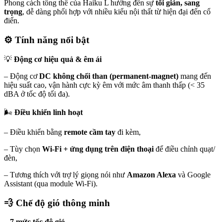
Phong cách tổng thể của Haiku L hướng đến sự
tối giản, sang
trọng
, dễ dàng phối hợp với nhiều kiểu nội thất từ hiện đại đến cổ
điển.
⚙️
Tính năng nổi bật
💡
Động cơ hiệu quả & êm ái
– Động cơ
DC không chổi than (permanent-magnet)
mang đến
hiệu suất cao, vận hành cực kỳ êm với mức âm thanh thấp (< 35
dBA ở tốc độ tối đa).
🌬️
Điều khiển linh hoạt
– Điều khiển bằng
remote cầm tay
đi kèm,
– Tùy chọn
Wi-Fi + ứng dụng trên điện thoại
để điều chỉnh quạt/
đèn,
– Tương thích với trợ lý giọng nói như
Amazon Alexa
và Google
Assistant (qua module Wi-Fi).
💨
Chế độ gió thông minh
–
7 mức tốc độ gió
,