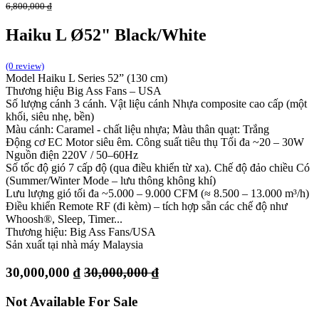
6,800,000
₫
Haiku L Ø52" Black/White
(0 review)
Model Haiku L Series 52” (130 cm)
Thương hiệu Big Ass Fans – USA
Số lượng cánh 3 cánh. Vật liệu cánh Nhựa composite cao cấp (một
khối, siêu nhẹ, bền)
Màu cánh: Caramel - chất liệu nhựa; Màu thân quạt: Trắng
Động cơ EC Motor siêu êm. Công suất tiêu thụ Tối đa ~20 – 30W
Nguồn điện 220V / 50–60Hz
Số tốc độ gió 7 cấp độ (qua điều khiển từ xa). Chế độ đảo chiều Có
(Summer/Winter Mode – lưu thông không khí)
Lưu lượng gió tối đa ~5.000 – 9.000 CFM (≈ 8.500 – 13.000 m³/h)
Điều khiển Remote RF (đi kèm) – tích hợp sẵn các chế độ như
Whoosh®, Sleep, Timer...
Thương hiệu: Big Ass Fans/USA
Sản xuất tại nhà máy Malaysia
30,000,000
₫
30,000,000
₫
Not Available For Sale