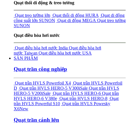
Quạt thổi di động & treo tường
Quạt treo tường lớn
Quạt thổi di động HURA
Quạt di động
công suất lớn SUNON
Quạt di động MEGA
Quạt treo tường
SUNON
Quạt điều hòa hơi nước
Quạt điều hòa hơi nước India
Quạt điều hòa hơi
nước Taiwan
Quạt điều hòa hơi nước USA
SẢN PHẨM
Quạt trần công nghiệp
Quạt trần HVLS Powerfoil X4
Quạt trần HVLS Powerfoil
D
Quạt trần HVLS HERO-5 V300i
Sale
Quạt trần HVLS
HERO-5 V200i
Sale
Quạt trần HVLS HERO-6
Quạt trần
HVLS HERO-6 V380e
Quạt trần HVLS HERO-8
Quạt
trần HVLS Powerful S10
Quạt trần HVLS Powesky
X6
New
Quạt trần cánh lớn