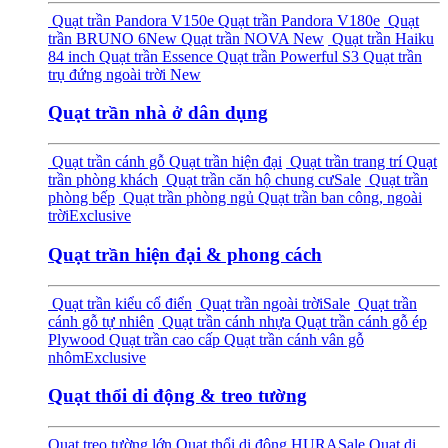
Quạt trần Pandora V150e
Quạt trần Pandora V180e
Quạt
trần BRUNO 6
New
Quạt trần NOVA
New
Quạt trần Haiku
84 inch
Quạt trần Essence
Quạt trần Powerful S3
Quạt trần
trụ đứng ngoài trời
New
Quạt trần nhà ở dân dụng
Quạt trần cánh gỗ
Quạt trần hiện đại
Quạt trần trang trí
Quạt
trần phòng khách
Quạt trần căn hộ chung cư
Sale
Quạt trần
phòng bếp
Quạt trần phòng ngủ
Quạt trần ban công, ngoài
trời
Exclusive
Quạt trần hiện đại & phong cách
Quạt trần kiểu cổ điển
Quạt trần ngoài trời
Sale
Quạt trần
cánh gỗ tự nhiên
Quạt trần cánh nhựa
Quạt trần cánh gỗ ép
Plywood
Quạt trần cao cấp
Quạt trần cánh vân gỗ
nhôm
Exclusive
Quạt thổi di động & treo tường
Quạt treo tường lớn
Quạt thổi di động HURA
Sale
Quạt di