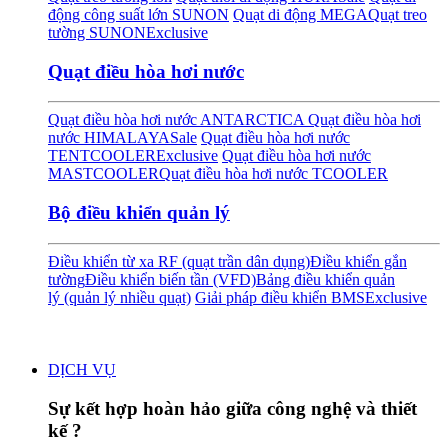
động công suất lớn SUNON
Quạt di động MEGA
Quạt treo
tường SUNON
Exclusive
Quạt điều hòa hơi nước
Quạt điều hòa hơi nước ANTARCTICA
Quạt điều hòa hơi
nước HIMALAYA
Sale
Quạt điều hòa hơi nước
TENTCOOLER
Exclusive
Quạt điều hòa hơi nước
MASTCOOLER
Quạt điều hòa hơi nước TCOOLER
Bộ điều khiển quản lý
Điều khiển từ xa RF (quạt trần dân dụng)
Điều khiển gắn
tường
Điều khiển biến tần (VFD)
Bảng điều khiển quản
lý (quản lý nhiều quạt)
Giải pháp điều khiển BMS
Exclusive
DỊCH VỤ
Sự kết hợp hoàn hảo giữa công nghệ và thiết
kế ?