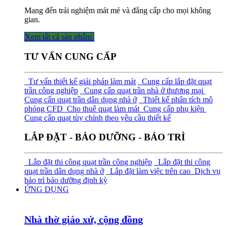
Mang đến trải nghiệm mát mẻ và đẳng cấp cho mọi không
gian.
Xem tất cả sả​​​​n phẩm
TƯ VẤN CUNG CẤP
Tư vấn thiết kế giải pháp làm mát
Cung cấp lắp đặt quạt
trần công nghiệp
Cung cấp quạt trần nhà ở thương mại
Cung cấp quạt trần dân dụng nhà ở
Thiết kế phân tích mô
phỏng CFD
Cho thuê quạt làm mát
Cung cấp phụ kiện
Cung cấp quạt tùy chỉnh theo yêu cầu thiết kế
LẮP ĐẶT - BẢO DƯỠNG - BẢO TRÌ
Lắp đặt thi công quạt trần công nghiệp
Lắp đặt thi công
quạt trần dân dụng nhà ở
Lắp đặt làm việc trên cao
Dịch vụ
bảo trì bảo dưỡng định kỳ
ỨNG DỤNG
Nhà thờ giáo xứ, cộng đồng