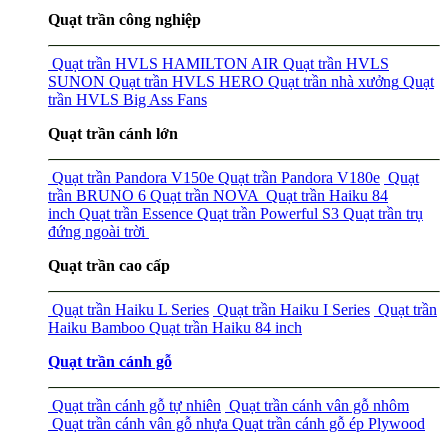
Quạt trần công nghiệp
Quạt trần HVLS HAMILTON AIR
Quạt trần HVLS
SUNON
Quạt trần HVLS HERO
Quạt trần nhà xưởng
Quạt
trần HVLS Big Ass Fans
Quạt trần cánh lớn
Quạt trần Pandora V150e
Quạt trần Pandora V180e
Quạt
trần BRUNO 6
Quạt trần NOVA
Quạt trần Haiku 84
inch
Quạt trần Essence
Quạt trần Powerful S3
Quạt trần trụ
đứng ngoài trời
Quạt trần cao cấp
Quạt trần Haiku L Series
Quạt trần Haiku I Series
Quạt trần
Haiku Bamboo
Quạt trần Haiku 84 inch
Quạt trần cánh gỗ
Quạt trần cánh gỗ tự nhiên
Quạt trần cánh vân gỗ nhôm
Quạt trần cánh vân gỗ nhựa
Quạt trần cánh gỗ ép Plywood