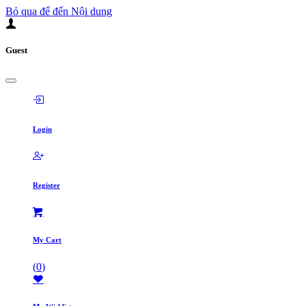
Bỏ qua để đến Nội dung
Guest
Login
Register
My Cart
(
0
)