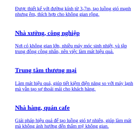
Được thiết kế với đường kính từ 3-7m, tạo luồng gió mạnh
nhưng êm, thích hợp cho không gian rộng.
Nhà xưởng, công nghiệp
Nơi có không gian lớn, nhiều máy móc sinh nhiệt, và tập
trung đông công nhân, nên việc làm mát hiệu quả.
Trung tâm thương mại
Làm mát hiệu quả, giúp tiết kiệm điện năng so với máy lạnh
mà vẫn tạo sự thoải mái cho khách hàng.
Nhà hàng, quán cafe
Giải pháp hiệu quả để tạo luồng gió tự nhiên, giúp làm mát
mà không ảnh hưởng đến thẩm mỹ không gian.