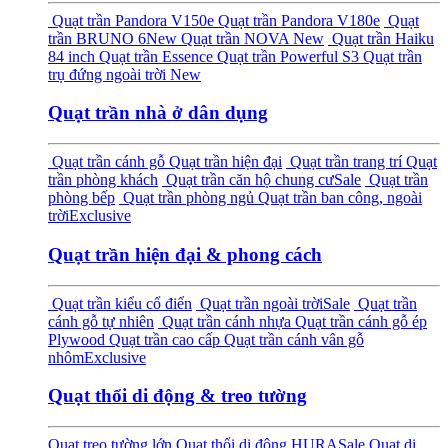
Quạt trần Pandora V150e
Quạt trần Pandora V180e
Quạt
trần BRUNO 6
New
Quạt trần NOVA
New
Quạt trần Haiku
84 inch
Quạt trần Essence
Quạt trần Powerful S3
Quạt trần
trụ đứng ngoài trời
New
Quạt trần nhà ở dân dụng
Quạt trần cánh gỗ
Quạt trần hiện đại
Quạt trần trang trí
Quạt
trần phòng khách
Quạt trần căn hộ chung cư
Sale
Quạt trần
phòng bếp
Quạt trần phòng ngủ
Quạt trần ban công, ngoài
trời
Exclusive
Quạt trần hiện đại & phong cách
Quạt trần kiểu cổ điển
Quạt trần ngoài trời
Sale
Quạt trần
cánh gỗ tự nhiên
Quạt trần cánh nhựa
Quạt trần cánh gỗ ép
Plywood
Quạt trần cao cấp
Quạt trần cánh vân gỗ
nhôm
Exclusive
Quạt thổi di động & treo tường
Quạt treo tường lớn
Quạt thổi di động HURA
Sale
Quạt di