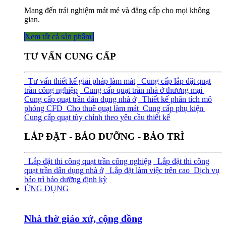
Mang đến trải nghiệm mát mẻ và đẳng cấp cho mọi không
gian.
Xem tất cả sả​​​​n phẩm
TƯ VẤN CUNG CẤP
Tư vấn thiết kế giải pháp làm mát
Cung cấp lắp đặt quạt
trần công nghiệp
Cung cấp quạt trần nhà ở thương mại
Cung cấp quạt trần dân dụng nhà ở
Thiết kế phân tích mô
phỏng CFD
Cho thuê quạt làm mát
Cung cấp phụ kiện
Cung cấp quạt tùy chỉnh theo yêu cầu thiết kế
LẮP ĐẶT - BẢO DƯỠNG - BẢO TRÌ
Lắp đặt thi công quạt trần công nghiệp
Lắp đặt thi công
quạt trần dân dụng nhà ở
Lắp đặt làm việc trên cao
Dịch vụ
bảo trì bảo dưỡng định kỳ
ỨNG DỤNG
Nhà thờ giáo xứ, cộng đồng