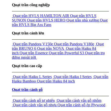
Quạt trần công nghiệp
Quạt trần HVLS HAMILTON AIR
Quạt trần HVLS
SUNON
Quạt trần HVLS HERO
Quạt trần nhà xưởng
Quạt
trần HVLS Big Ass Fans
Quạt trần cánh lớn
Quạt trần Pandora V150e
Quạt trần Pandora V180e
Quạt
trần BRUNO 6
Quạt trần NOVA
Quạt trần Haiku 84
inch
Quạt trần Essence
Quạt trần Powerful S3
Quạt trần trụ
đứng ngoài trời
Quạt trần cao cấp
Quạt trần Haiku L Series
Quạt trần Haiku I Series
Quạt trần
Haiku Bamboo
Quạt trần Haiku 84 inch
Quạt trần cánh gỗ
Quạt trần cánh gỗ tự nhiên
Quạt trần cánh vân gỗ nhôm
Quạt trần cánh vân gỗ nhựa
Quạt trần cánh gỗ ép Plywood