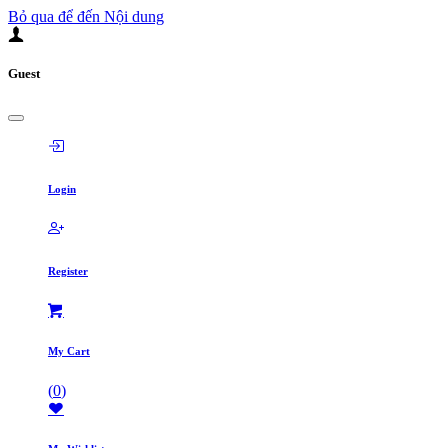
Bỏ qua để đến Nội dung
Guest
Login
Register
My Cart
(
0
)