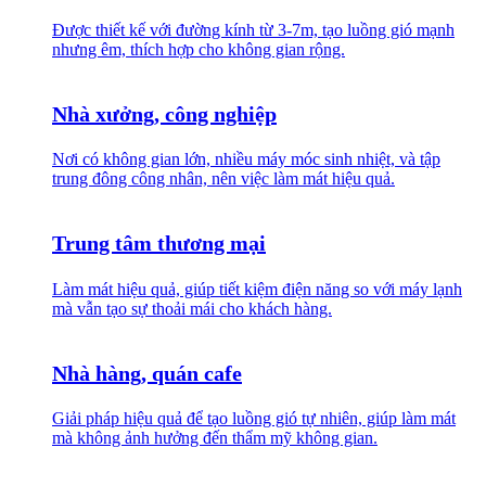
Được thiết kế với đường kính từ 3-7m, tạo luồng gió mạnh
nhưng êm, thích hợp cho không gian rộng.
Nhà xưởng, công nghiệp
Nơi có không gian lớn, nhiều máy móc sinh nhiệt, và tập
trung đông công nhân, nên việc làm mát hiệu quả.
Trung tâm thương mại
Làm mát hiệu quả, giúp tiết kiệm điện năng so với máy lạnh
mà vẫn tạo sự thoải mái cho khách hàng.
Nhà hàng, quán cafe
Giải pháp hiệu quả để tạo luồng gió tự nhiên, giúp làm mát
mà không ảnh hưởng đến thẩm mỹ không gian.