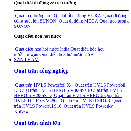
Quạt thổi di động & treo tường
Quạt treo tường lớn
Quạt thổi di động HURA
Quạt di động
công suất lớn SUNON
Quạt di động MEGA
Quạt treo tường
SUNON
Quạt điều hòa hơi nước
Quạt điều hòa hơi nước India
Quạt điều hòa hơi
nước Taiwan
Quạt điều hòa hơi nước USA
SẢN PHẨM
Quạt trần công nghiệp
Quạt trần HVLS Powerfoil X4
Quạt trần HVLS Powerfoil
D
Quạt trần HVLS HERO-5 V300i
Sale
Quạt trần HVLS
HERO-5 V200i
Sale
Quạt trần HVLS HERO-6
Quạt trần
HVLS HERO-6 V380e
Quạt trần HVLS HERO-8
Quạt
trần HVLS Powerful S10
Quạt trần HVLS Powesky
X6
New
Quạt trần cánh lớn