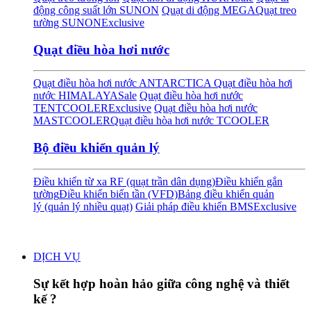
động công suất lớn SUNON
Quạt di động MEGA
Quạt treo
tường SUNON
Exclusive
Quạt điều hòa hơi nước
Quạt điều hòa hơi nước ANTARCTICA
Quạt điều hòa hơi
nước HIMALAYA
Sale
Quạt điều hòa hơi nước
TENTCOOLER
Exclusive
Quạt điều hòa hơi nước
MASTCOOLER
Quạt điều hòa hơi nước TCOOLER
Bộ điều khiển quản lý
Điều khiển từ xa RF (quạt trần dân dụng)
Điều khiển gắn
tường
Điều khiển biến tần (VFD)
Bảng điều khiển quản
lý (quản lý nhiều quạt)
Giải pháp điều khiển BMS
Exclusive
DỊCH VỤ
Sự kết hợp hoàn hảo giữa công nghệ và thiết
kế ?