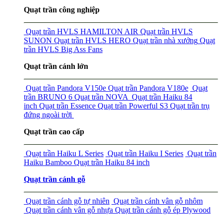
Quạt trần công nghiệp
Quạt trần HVLS HAMILTON AIR
Quạt trần HVLS
SUNON
Quạt trần HVLS HERO
Quạt trần nhà xưởng
Quạt
trần HVLS Big Ass Fans
Quạt trần cánh lớn
Quạt trần Pandora V150e
Quạt trần Pandora V180e
Quạt
trần BRUNO 6
Quạt trần NOVA
Quạt trần Haiku 84
inch
Quạt trần Essence
Quạt trần Powerful S3
Quạt trần trụ
đứng ngoài trời
Quạt trần cao cấp
Quạt trần Haiku L Series
Quạt trần Haiku I Series
Quạt trần
Haiku Bamboo
Quạt trần Haiku 84 inch
Quạt trần cánh gỗ
Quạt trần cánh gỗ tự nhiên
Quạt trần cánh vân gỗ nhôm
Quạt trần cánh vân gỗ nhựa
Quạt trần cánh gỗ ép Plywood