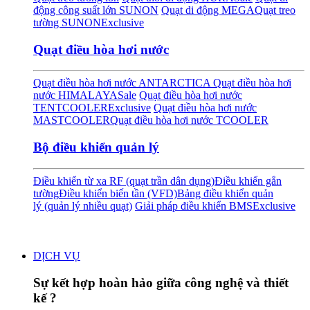
động công suất lớn SUNON
Quạt di động MEGA
Quạt treo
tường SUNON
Exclusive
Quạt điều hòa hơi nước
Quạt điều hòa hơi nước ANTARCTICA
Quạt điều hòa hơi
nước HIMALAYA
Sale
Quạt điều hòa hơi nước
TENTCOOLER
Exclusive
Quạt điều hòa hơi nước
MASTCOOLER
Quạt điều hòa hơi nước TCOOLER
Bộ điều khiển quản lý
Điều khiển từ xa RF (quạt trần dân dụng)
Điều khiển gắn
tường
Điều khiển biến tần (VFD)
Bảng điều khiển quản
lý (quản lý nhiều quạt)
Giải pháp điều khiển BMS
Exclusive
DỊCH VỤ
Sự kết hợp hoàn hảo giữa công nghệ và thiết
kế ?