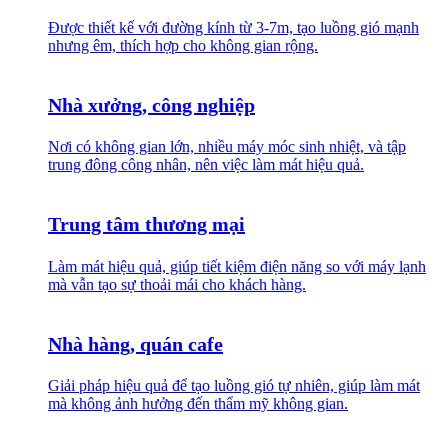
Được thiết kế với đường kính từ 3-7m, tạo luồng gió mạnh
nhưng êm, thích hợp cho không gian rộng.
Nhà xưởng, công nghiệp
Nơi có không gian lớn, nhiều máy móc sinh nhiệt, và tập
trung đông công nhân, nên việc làm mát hiệu quả.
Trung tâm thương mại
Làm mát hiệu quả, giúp tiết kiệm điện năng so với máy lạnh
mà vẫn tạo sự thoải mái cho khách hàng.
Nhà hàng, quán cafe
Giải pháp hiệu quả để tạo luồng gió tự nhiên, giúp làm mát
mà không ảnh hưởng đến thẩm mỹ không gian.