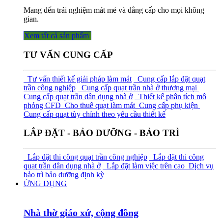
Mang đến trải nghiệm mát mẻ và đẳng cấp cho mọi không
gian.
Xem tất cả sả​​​​n phẩm
TƯ VẤN CUNG CẤP
Tư vấn thiết kế giải pháp làm mát
Cung cấp lắp đặt quạt
trần công nghiệp
Cung cấp quạt trần nhà ở thương mại
Cung cấp quạt trần dân dụng nhà ở
Thiết kế phân tích mô
phỏng CFD
Cho thuê quạt làm mát
Cung cấp phụ kiện
Cung cấp quạt tùy chỉnh theo yêu cầu thiết kế
LẮP ĐẶT - BẢO DƯỠNG - BẢO TRÌ
Lắp đặt thi công quạt trần công nghiệp
Lắp đặt thi công
quạt trần dân dụng nhà ở
Lắp đặt làm việc trên cao
Dịch vụ
bảo trì bảo dưỡng định kỳ
ỨNG DỤNG
Nhà thờ giáo xứ, cộng đồng