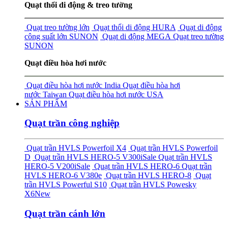
Quạt thổi di động & treo tường
Quạt treo tường lớn
Quạt thổi di động HURA
Quạt di động
công suất lớn SUNON
Quạt di động MEGA
Quạt treo tường
SUNON
Quạt điều hòa hơi nước
Quạt điều hòa hơi nước India
Quạt điều hòa hơi
nước Taiwan
Quạt điều hòa hơi nước USA
SẢN PHẨM
Quạt trần công nghiệp
Quạt trần HVLS Powerfoil X4
Quạt trần HVLS Powerfoil
D
Quạt trần HVLS HERO-5 V300i
Sale
Quạt trần HVLS
HERO-5 V200i
Sale
Quạt trần HVLS HERO-6
Quạt trần
HVLS HERO-6 V380e
Quạt trần HVLS HERO-8
Quạt
trần HVLS Powerful S10
Quạt trần HVLS Powesky
X6
New
Quạt trần cánh lớn