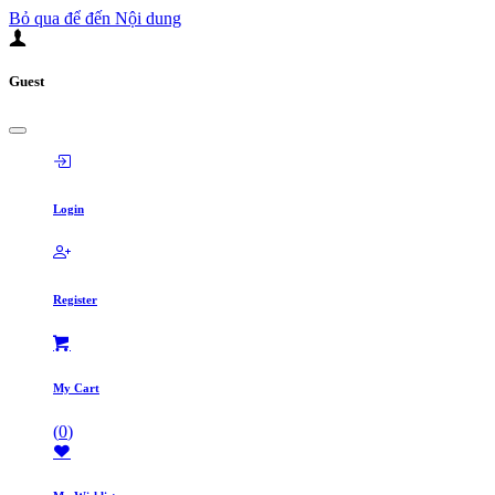
Bỏ qua để đến Nội dung
Guest
Login
Register
My Cart
(
0
)