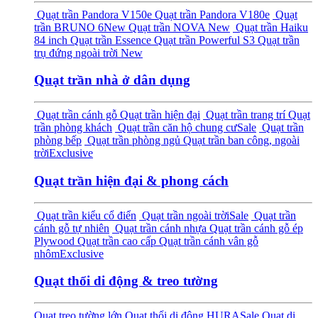
Quạt trần Pandora V150e
Quạt trần Pandora V180e
Quạt
trần BRUNO 6
New
Quạt trần NOVA
New
Quạt trần Haiku
84 inch
Quạt trần Essence
Quạt trần Powerful S3
Quạt trần
trụ đứng ngoài trời
New
Quạt trần nhà ở dân dụng
Quạt trần cánh gỗ
Quạt trần hiện đại
Quạt trần trang trí
Quạt
trần phòng khách
Quạt trần căn hộ chung cư
Sale
Quạt trần
phòng bếp
Quạt trần phòng ngủ
Quạt trần ban công, ngoài
trời
Exclusive
Quạt trần hiện đại & phong cách
Quạt trần kiểu cổ điển
Quạt trần ngoài trời
Sale
Quạt trần
cánh gỗ tự nhiên
Quạt trần cánh nhựa
Quạt trần cánh gỗ ép
Plywood
Quạt trần cao cấp
Quạt trần cánh vân gỗ
nhôm
Exclusive
Quạt thổi di động & treo tường
Quạt treo tường lớn
Quạt thổi di động HURA
Sale
Quạt di