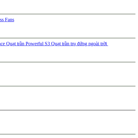
ss Fans
nce
Quạt trần Powerful S3
Quạt trần trụ đứng ngoài trời