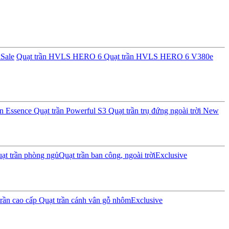
i
Sale
Quạt trần HVLS HERO 6
Quạt trần HVLS HERO 6 V380e
ần Essence
Quạt trần Powerful S3
Quạt trần trụ đứng ngoài trời
New
ạt trần phòng ngủ
Quạt trần ban công, ngoài trời
Exclusive
rần cao cấp
Quạt trần cánh vân gỗ nhôm
Exclusive