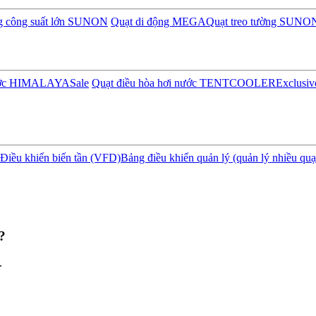
ng công suất lớn SUNON
Quạt di động MEGA
Quạt treo tường SUNO
nước HIMALAYA
Sale
Quạt điều hòa hơi nước TENTCOOLER
Exclusiv
Điều khiển biến tần (VFD)
Bảng điều khiển quản lý (quản lý nhiều quạ
?
.