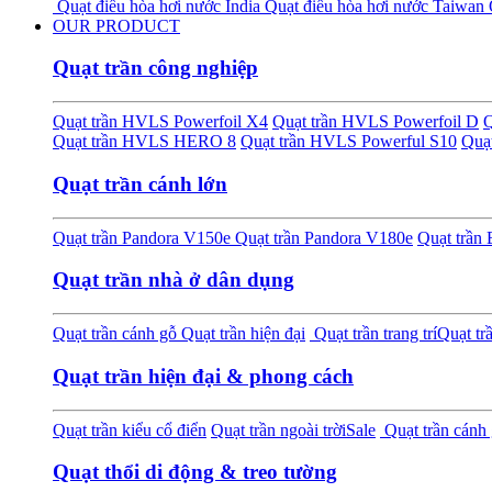
Quạt điều hòa hơi nước India
Quạt điều hòa hơi nước Taiwan
OUR PRODUCT
Quạt trần công nghiệp
Quạt trần HVLS Powerfoil X4
Quạt trần HVLS Powerfoil D
Q
Quạt trần HVLS HERO 8
Quạt trần HVLS Powerful S10
Quạ
Quạt trần cánh lớn
Quạt trần Pandora V150e
Quạt trần Pandora V180e
Quạt trầ
Quạt trần nhà ở dân dụng
Quạt trần cánh gỗ
Quạt trần hiện đại
Quạt trần trang trí
Quạt tr
Quạt trần hiện đại & phong cách
Quạt trần kiểu cổ điển
Quạt trần ngoài trời
Sale
Quạt trần cánh 
Quạt thổi di động & treo tường