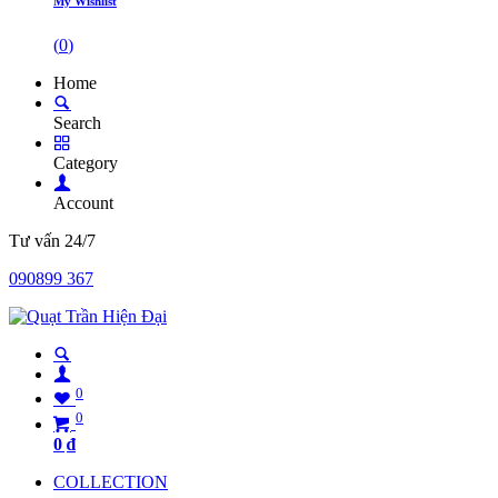
My Wishlist
(
0
)
Home
Search
Category
Account
Tư vấn 24/7
090899 367
0
0
0
₫
COLLECTION