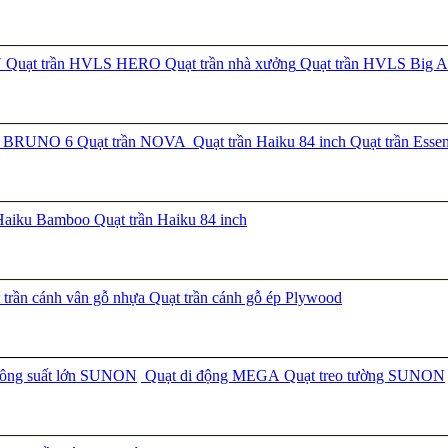
N
Quạt trần HVLS HERO
Quạt trần nhà xưởng
Quạt trần HVLS Big A
ần BRUNO 6
Quạt trần NOVA
Quạt trần Haiku 84 inch
Quạt trần Esse
 Haiku Bamboo
Quạt trần Haiku 84 inch
trần cánh vân gỗ nhựa
Quạt trần cánh gỗ ép Plywood
công suất lớn SUNON
Quạt di động MEGA
Quạt treo tường SUNON