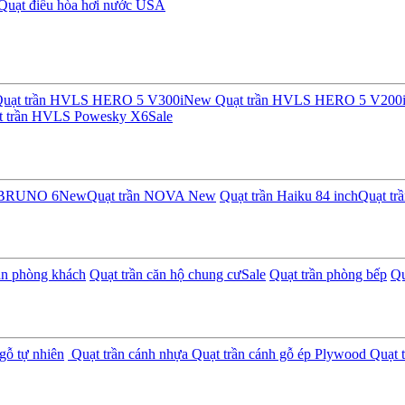
Quạt điều hòa hơi nước USA
uạt trần HVLS HERO 5 V300i
New
Quạt trần HVLS HERO 5 V200
t trần HVLS Powesky X6
Sale
n BRUNO 6
New
Quạt trần NOVA
New
Quạt trần Haiku 84 inch
Quạt tr
ần phòng khách
Quạt trần căn hộ chung cư
Sale
Quạt trần phòng bếp
Qu
gỗ tự nhiên
Quạt trần cánh nhựa
Quạt trần cánh gỗ ép Plywood
Quạt t