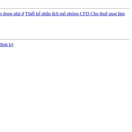
ân dụng nhà ở
Thiết kế phân tích mô phỏng CFD
Cho thuê quạt làm
định kỳ