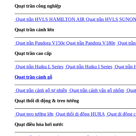
Quạt trần công nghiệp
Quạt trần HVLS HAMILTON AIR
Quạt trần HVLS SUNO
Quạt trần cánh lớn
Quạt trần Pandora V150e
Quạt trần Pandora V180e
Quạt tr
Quạt trần cao cấp
Quạt trần Haiku L Series
Quạt trần Haiku I Series
Quạt trần
Quạt trần cánh gỗ
Quạt trần cánh gỗ tự nhiên
Quạt trần cánh vân gỗ nhôm
Quạt 
Quạt thổi di động & treo tường
Quạt treo tường lớn
Quạt thổi di động HURA
Quạt di động 
Quạt điều hòa hơi nước