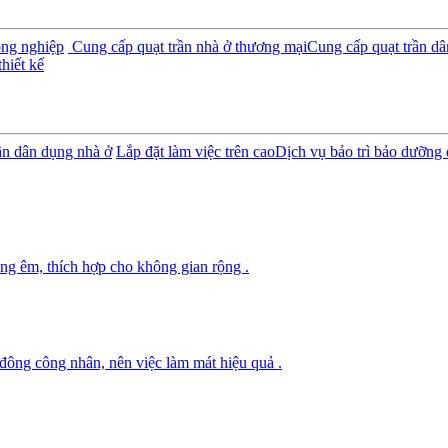
ông nghiệp
Cung cấp quạt trần nhà ở thương mại
Cung cấp quạt trần d
hiết kế
rần dân dụng nhà ở
Lắp đặt làm việc trên cao
Dịch vụ bảo trì bảo dưỡng 
ng êm, thích hợp cho không gian rộng .
 đông công nhân, nên việc làm mát hiệu quả .