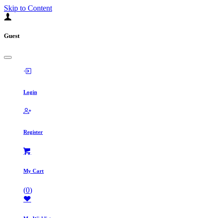
Skip to Content
Guest
Login
Register
My Cart
(
0
)